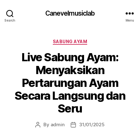
Canevelmusiclab
Search
Menu
Categories
SABUNG AYAM
Live Sabung Ayam:
Menyaksikan
Pertarungan Ayam
Secara Langsung dan
Seru
By
admin
31/01/2025
Post
Post
author
date