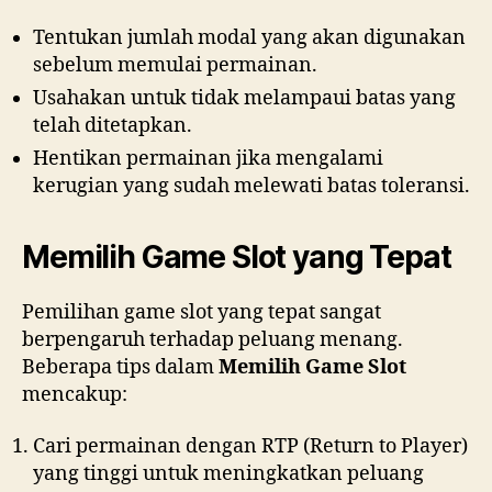
Tentukan jumlah modal yang akan digunakan
sebelum memulai permainan.
Usahakan untuk tidak melampaui batas yang
telah ditetapkan.
Hentikan permainan jika mengalami
kerugian yang sudah melewati batas toleransi.
Memilih Game Slot yang Tepat
Pemilihan game slot yang tepat sangat
berpengaruh terhadap peluang menang.
Beberapa tips dalam
Memilih Game Slot
mencakup:
Cari permainan dengan RTP (Return to Player)
yang tinggi untuk meningkatkan peluang