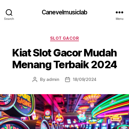
Canevelmusiclab
Search
Menu
Categories
SLOT GACOR
Kiat Slot Gacor Mudah
Menang Terbaik 2024
By
admin
18/09/2024
Post
Post
author
date