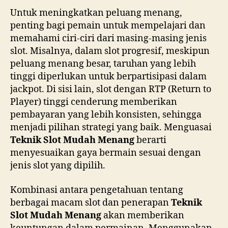
Untuk meningkatkan peluang menang,
penting bagi pemain untuk mempelajari dan
memahami ciri-ciri dari masing-masing jenis
slot. Misalnya, dalam slot progresif, meskipun
peluang menang besar, taruhan yang lebih
tinggi diperlukan untuk berpartisipasi dalam
jackpot. Di sisi lain, slot dengan RTP (Return to
Player) tinggi cenderung memberikan
pembayaran yang lebih konsisten, sehingga
menjadi pilihan strategi yang baik. Menguasai
Teknik Slot Mudah Menang
berarti
menyesuaikan gaya bermain sesuai dengan
jenis slot yang dipilih.
Kombinasi antara pengetahuan tentang
berbagai macam slot dan penerapan
Teknik
Slot Mudah Menang
akan memberikan