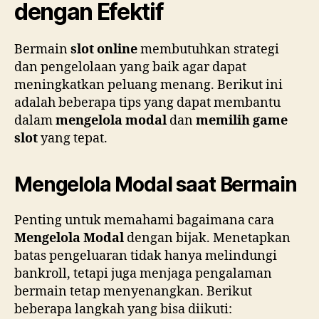
dengan Efektif
Bermain
slot online
membutuhkan strategi
dan pengelolaan yang baik agar dapat
meningkatkan peluang menang. Berikut ini
adalah beberapa tips yang dapat membantu
dalam
mengelola modal
dan
memilih game
slot
yang tepat.
Mengelola Modal saat Bermain
Penting untuk memahami bagaimana cara
Mengelola Modal
dengan bijak. Menetapkan
batas pengeluaran tidak hanya melindungi
bankroll, tetapi juga menjaga pengalaman
bermain tetap menyenangkan. Berikut
beberapa langkah yang bisa diikuti: