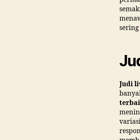
semaki
menawa
sering
Jud
Judi l
banyak
terba
menin
varias
respon