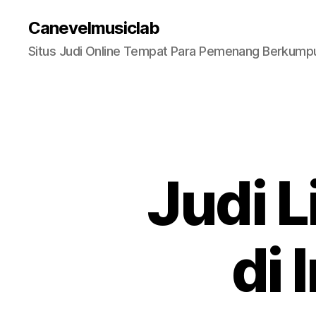
Canevelmusiclab
Situs Judi Online Tempat Para Pemenang Berkumpu
Judi L
di