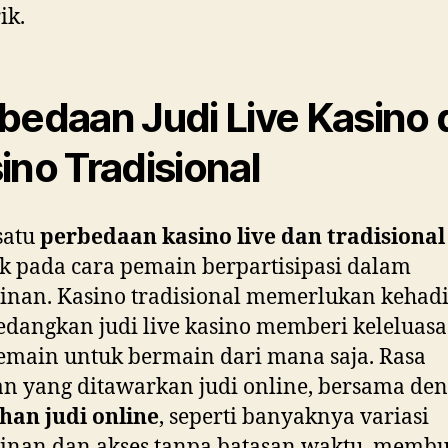
ik.
bedaan Judi Live Kasino
ino Tradisional
satu
perbedaan kasino live dan tradisional
ak pada cara pemain berpartisipasi dalam
inan. Kasino tradisional memerlukan kehad
 sedangkan judi live kasino memberi keleluas
emain untuk bermain dari mana saja. Rasa
n yang ditawarkan judi online, bersama de
han judi online
, seperti banyaknya variasi
inan dan akses tanpa batasan waktu, memb