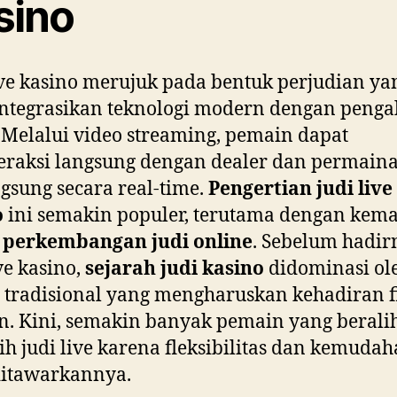
sino
ive kasino merujuk pada bentuk perjudian ya
ntegrasikan teknologi modern dengan peng
 Melalui video streaming, pemain dapat
eraksi langsung dengan dealer dan permain
gsung secara real-time.
Pengertian judi live
o
ini semakin populer, terutama dengan kem
m
perkembangan judi online
. Sebelum hadir
ive kasino,
sejarah judi kasino
didominasi ol
 tradisional yang mengharuskan kehadiran f
. Kini, semakin banyak pemain yang berali
h judi live karena fleksibilitas dan kemuda
ditawarkannya.