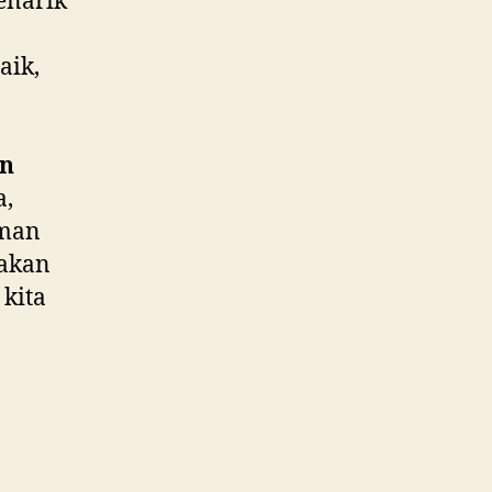
enarik
aik,
an
a,
aman
iakan
 kita