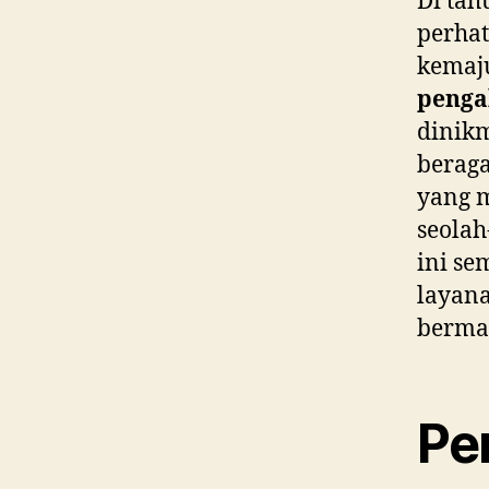
Di tah
perhat
kemaju
penga
dinikm
bera
yang m
seolah
ini se
layana
bermai
Pen