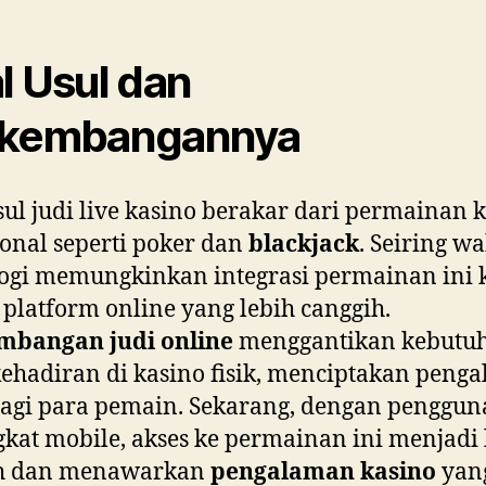
l Usul dan
rkembangannya
sul judi live kasino berakar dari permainan 
ional seperti poker dan
blackjack
. Seiring wa
ogi memungkinkan integrasi permainan ini 
platform online yang lebih canggih.
mbangan judi online
menggantikan kebutu
ehadiran di kasino fisik, menciptakan peng
agi para pemain. Sekarang, dengan penggu
kat mobile, akses ke permainan ini menjadi 
 dan menawarkan
pengalaman kasino
yang