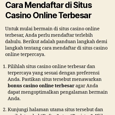
Cara Mendaftar di Situs
Casino Online Terbesar
Untuk mulai bermain di situs casino online
terbesar, Anda perlu mendaftar terlebih
dahulu. Berikut adalah panduan langkah demi
langkah tentang cara mendaftar di situs casino
online terpercaya.
Pilihlah situs casino online terbesar dan
terpercaya yang sesuai dengan preferensi
Anda. Pastikan situs tersebut menawarkan
bonus casino online terbesar
agar Anda
dapat mengoptimalkan pengalaman bermain
Anda.
Kunjungi halaman utama situs tersebut dan