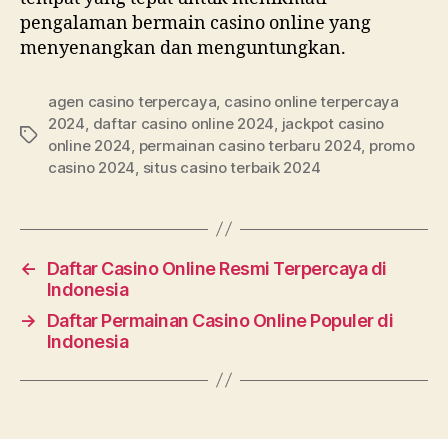
pengalaman bermain casino online yang
menyenangkan dan menguntungkan.
agen casino terpercaya
,
casino online terpercaya
2024
,
daftar casino online 2024
,
jackpot casino
Tags
online 2024
,
permainan casino terbaru 2024
,
promo
casino 2024
,
situs casino terbaik 2024
←
Daftar Casino Online Resmi Terpercaya di
Indonesia
→
Daftar Permainan Casino Online Populer di
Indonesia