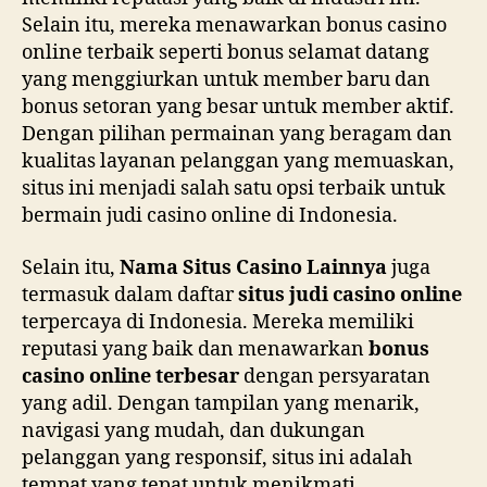
Selain itu, mereka menawarkan bonus casino
online terbaik seperti bonus selamat datang
yang menggiurkan untuk member baru dan
bonus setoran yang besar untuk member aktif.
Dengan pilihan permainan yang beragam dan
kualitas layanan pelanggan yang memuaskan,
situs ini menjadi salah satu opsi terbaik untuk
bermain judi casino online di Indonesia.
Selain itu,
Nama Situs Casino Lainnya
juga
termasuk dalam daftar
situs judi casino online
terpercaya di Indonesia. Mereka memiliki
reputasi yang baik dan menawarkan
bonus
casino online terbesar
dengan persyaratan
yang adil. Dengan tampilan yang menarik,
navigasi yang mudah, dan dukungan
pelanggan yang responsif, situs ini adalah
tempat yang tepat untuk menikmati