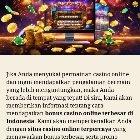
Jika Anda menyukai permainan casino online
dan ingin mendapatkan pengalaman bermain
yang lebih menguntungkan, maka Anda
berada di tempat yang tepat! Di sini, kami akan
memberikan informasi tentang cara
mendapatkan
bonus casino online terbesar di
Indonesia
. Kami akan memperkenalkan Anda
dengan
situs casino online terpercaya
yang
menawarkan bonus terbesar, serta promo