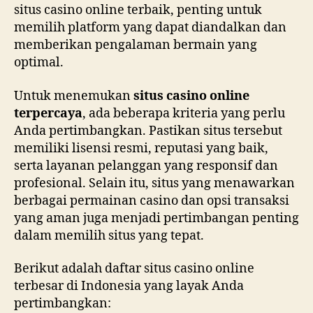
situs casino online terbaik, penting untuk
memilih platform yang dapat diandalkan dan
memberikan pengalaman bermain yang
optimal.
Untuk menemukan
situs casino online
terpercaya
, ada beberapa kriteria yang perlu
Anda pertimbangkan. Pastikan situs tersebut
memiliki lisensi resmi, reputasi yang baik,
serta layanan pelanggan yang responsif dan
profesional. Selain itu, situs yang menawarkan
berbagai permainan casino dan opsi transaksi
yang aman juga menjadi pertimbangan penting
dalam memilih situs yang tepat.
Berikut adalah daftar situs casino online
terbesar di Indonesia yang layak Anda
pertimbangkan: