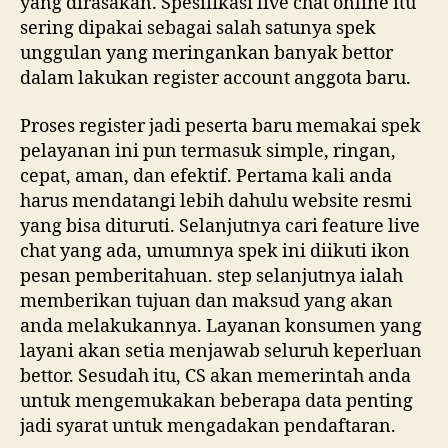
yang dirasakan. Spesifikasi live chat online itu
sering dipakai sebagai salah satunya spek
unggulan yang meringankan banyak bettor
dalam lakukan register account anggota baru.
Proses register jadi peserta baru memakai spek
pelayanan ini pun termasuk simple, ringan,
cepat, aman, dan efektif. Pertama kali anda
harus mendatangi lebih dahulu website resmi
yang bisa dituruti. Selanjutnya cari feature live
chat yang ada, umumnya spek ini diikuti ikon
pesan pemberitahuan. step selanjutnya ialah
memberikan tujuan dan maksud yang akan
anda melakukannya. Layanan konsumen yang
layani akan setia menjawab seluruh keperluan
bettor. Sesudah itu, CS akan memerintah anda
untuk mengemukakan beberapa data penting
jadi syarat untuk mengadakan pendaftaran.