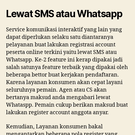
Lewat SMS atau Whatsapp
Service komunikasi interaktif yang lain yang
dapat diperlukan selaku satu diantaranya
pelayanan buat lakukan registrasi account
peserta online terkini yaitu lewat SMS atau
Whatsapp. Ke-2 feature ini kerap dipakai jadi
salah satunya feature terbaik yang dipakai oleh
beberapa bettor buat kerjakan pendaftaran.
Karena layanan konsumen akan cepat layani
seluruhnya pemain. Agen atau CS akan
bertanya maksud anda mengabari lewat
Whataspp. Pemain cukup berikan maksud buat
lakukan register account anggota anyar.
Kemudian, Layanan konsumen bakal
mengantarkan beberapa pola register yang