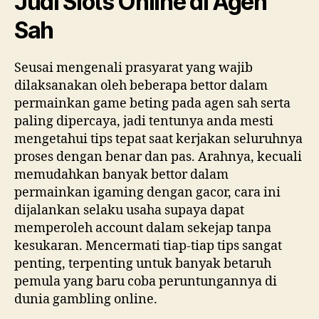
Judi Slots Online di Agen
Sah
Seusai mengenali prasyarat yang wajib
dilaksanakan oleh beberapa bettor dalam
permainkan game beting pada agen sah serta
paling dipercaya, jadi tentunya anda mesti
mengetahui tips tepat saat kerjakan seluruhnya
proses dengan benar dan pas. Arahnya, kecuali
memudahkan banyak bettor dalam
permainkan igaming dengan gacor, cara ini
dijalankan selaku usaha supaya dapat
memperoleh account dalam sekejap tanpa
kesukaran. Mencermati tiap-tiap tips sangat
penting, terpenting untuk banyak betaruh
pemula yang baru coba peruntungannya di
dunia gambling online.