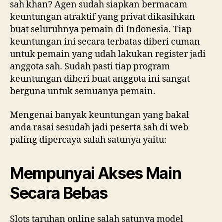
sah khan? Agen sudah siapkan bermacam
keuntungan atraktif yang privat dikasihkan
buat seluruhnya pemain di Indonesia. Tiap
keuntungan ini secara terbatas diberi cuman
untuk pemain yang udah lakukan register jadi
anggota sah. Sudah pasti tiap program
keuntungan diberi buat anggota ini sangat
berguna untuk semuanya pemain.
Mengenai banyak keuntungan yang bakal
anda rasai sesudah jadi peserta sah di web
paling dipercaya salah satunya yaitu:
Mempunyai Akses Main
Secara Bebas
Slots taruhan online salah satunya model