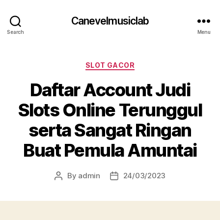
Canevelmusiclab
Search
Menu
Categories
SLOT GACOR
Daftar Account Judi
Slots Online Terunggul
serta Sangat Ringan
Buat Pemula Amuntai
By
admin
24/03/2023
Post
Post
author
date