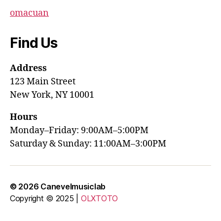
omacuan
Find Us
Address
123 Main Street
New York, NY 10001
Hours
Monday–Friday: 9:00AM–5:00PM
Saturday & Sunday: 11:00AM–3:00PM
© 2026
Canevelmusiclab
Copyright © 2025 |
OLXTOTO