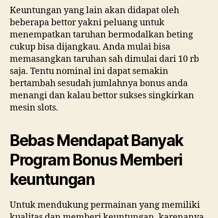
Keuntungan yang lain akan didapat oleh
beberapa bettor yakni peluang untuk
menempatkan taruhan bermodalkan beting
cukup bisa dijangkau. Anda mulai bisa
memasangkan taruhan sah dimulai dari 10 rb
saja. Tentu nominal ini dapat semakin
bertambah sesudah jumlahnya bonus anda
menangi dan kalau bettor sukses singkirkan
mesin slots.
Bebas Mendapat Banyak
Program Bonus Memberi
keuntungan
Untuk mendukung permainan yang memiliki
kualitas dan memberi keuntungan, karenanya