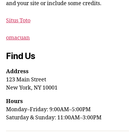
and your site or include some credits.
Situs Toto
omacuan
Find Us
Address
123 Main Street
New York, NY 10001
Hours
Monday–Friday: 9:00AM–5:00PM
Saturday & Sunday: 11:00AM–3:00PM