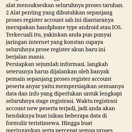
alat mensukseskan seluruhnya proses taruhan.
2 Alat penting yang dibutuhkan sepanjang
proses register account sah ini diantaranya
merupakan handphone type android atau IOS.
Terkecuali itu, yakinkan anda pun punyai
jaringan internet yang konstan supaya
seluruhnya prose register akun baru ini
berjalan manis.
Persiapkan sejumlah informasi. langkah
seterusnya harus dijalankan oleh banyak
pemain sepanjang proses register account
peserta anyar yaitu mempersiapkan semuanya
data dan info yang diperlukan untuk lengkapi
seluruhnya stage registrasi. Waktu registrasi
account new peserta terjadi, jadi anda akan
hendaknya buat isikan beberapa data di
formulir teristimewa. Hingga buat
meringankan serta percepat semua proses,