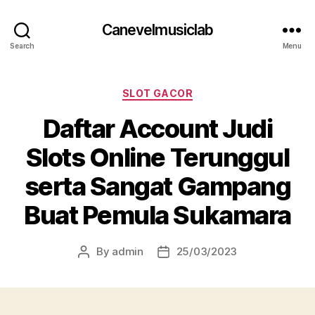
Canevelmusiclab
Search
Menu
Categories
SLOT GACOR
Daftar Account Judi
Slots Online Terunggul
serta Sangat Gampang
Buat Pemula Sukamara
By
admin
25/03/2023
Post
Post
author
date