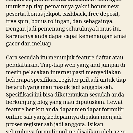
untuk tiap-tiap pemainnya yakni bonus new
peserta, bonus jekpot, cashback, free deposit,
free spin, bonus rolingan, dan sebagainya.
Dengan jadi pemenang seluruhnya bonus itu,
karenanya anda dapat capai kemenangan amat
gacor dan meluap.
Cara sesudah itu menunjuk feature daftar atau
pendaftaran. Tiap-tiap web yang and jumpai di
mesin pelacakan internet pasti menyediakan
beberapa spesifikasi register pribadi untuk tiap
betaruh yang mau masuk jadi anggota sah.
Spesifikasi ini bisa diketemukan sesudah anda
berkunjung blog yang mau diputuskan. Lewat
feature berikut anda dapat mendapat formulir
online sah yang kedepannya dipakai menjadi
proses register sah jadi anggota. Isikan
seluruhnya formulir online disajikan oleh agen