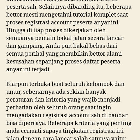
peserta sah. Selainnya dibanding itu, beberapa
bettor mesti mengetahui tutorial komplet saat
proses registrasi account peserta anyar ini.
Hingga di tiap proses dikerjakan oleh
semuanya pemain bakal jalan secara lancar
dan gampang. Anda pun bakal bebas dari
semua perihal yang membikin bettor alami
kesusahan sepanjang proses daftar peserta
anyar ini terjadi.
Biarpun terbuka buat seluruh kelompok dan
umur, sebenarnya ada sekian banyak
peraturan dan kriteria yang wajib menjadi
perhatian oleh seluruh orang saat ingin
mengadakan registrasi account sah di bandar
bisa dipercaya. Beberapa kriteria yang penting
anda cermati supaya tingkatan registrasi ini
jalan dengan cara lancar salah satunya yaitu: