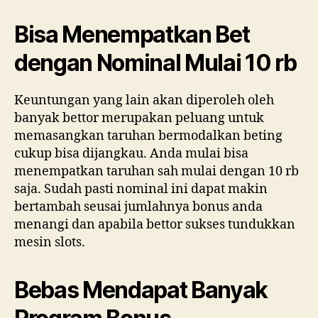
Bisa Menempatkan Bet
dengan Nominal Mulai 10 rb
Keuntungan yang lain akan diperoleh oleh
banyak bettor merupakan peluang untuk
memasangkan taruhan bermodalkan beting
cukup bisa dijangkau. Anda mulai bisa
menempatkan taruhan sah mulai dengan 10 rb
saja. Sudah pasti nominal ini dapat makin
bertambah seusai jumlahnya bonus anda
menangi dan apabila bettor sukses tundukkan
mesin slots.
Bebas Mendapat Banyak