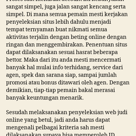
sangat simpel, juga jalan sangat kencang serta
simpel. Di mana semua pemain mesti kerjakan
penyeleksian situs lebih dahulu menjadi
tempat ternyaman buat nikmati semua
aktivitas terjalin dengan beting online dengan
ringan dan menggembirakan. Penentuan situs
dapat dilaksanakan sesuai hasrat beberapa
bettor. Maka dari itu anda mesti mencermati
banyak hal mulai info terhidang, service dari
agen, spek dan sarana siap, sampai jumlah
promosi atau bonus ditawari oleh agen. Dengan
demikian, tiap-tiap pemain bakal merasai
banyak keuntungan menarik.
Sesudah melaksanakan penyeleksian web judi
online yang betul, jadi anda harus dapat
mengenali pelbagai kriteria sah mesti
dilaksanakan supaya bisa memperoleh ID