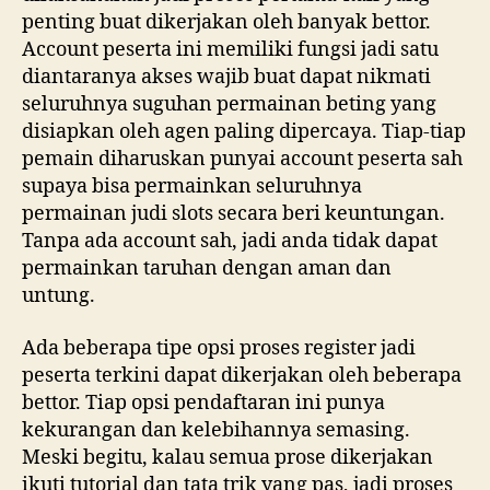
penting buat dikerjakan oleh banyak bettor.
Account peserta ini memiliki fungsi jadi satu
diantaranya akses wajib buat dapat nikmati
seluruhnya suguhan permainan beting yang
disiapkan oleh agen paling dipercaya. Tiap-tiap
pemain diharuskan punyai account peserta sah
supaya bisa permainkan seluruhnya
permainan judi slots secara beri keuntungan.
Tanpa ada account sah, jadi anda tidak dapat
permainkan taruhan dengan aman dan
untung.
Ada beberapa tipe opsi proses register jadi
peserta terkini dapat dikerjakan oleh beberapa
bettor. Tiap opsi pendaftaran ini punya
kekurangan dan kelebihannya semasing.
Meski begitu, kalau semua prose dikerjakan
ikuti tutorial dan tata trik yang pas, jadi proses