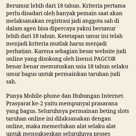
Berumur lebih dari 18 tahun. Kriteria pertama
perlu disadari oleh banyak pemain saat akan
melaksanakan registrasi jadi anggota sah di
dalam agen bisa dipercaya yakni berumur
lebih dari 18 tahun. Ketetapan umur ini telah
menjadi kriteria mutlak harus menjadi
perhatian. Karena sebagian besar website judi
online yang disokong oleh lisensi PAGCOR
benar-benar memutuskan usia 18 tahun selaku
umur bagus untuk permainkan taruhan judi
sah.
Punya Mobile-phone dan Hubungan Internet.
Prasyarat ke-2 yaitu mempunyai prasarana
yang bagus. Seluruhnya permainan beting slots
taruhan online ini dilaksanakan dengan
online, maka memerlukan alat selaku alat
untuk mensukseskan seluruhnya proses