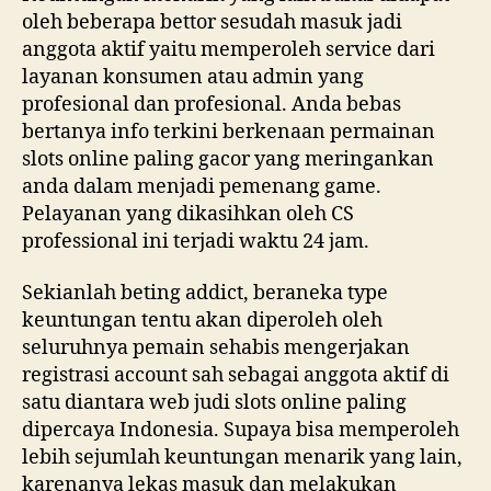
oleh beberapa bettor sesudah masuk jadi
anggota aktif yaitu memperoleh service dari
layanan konsumen atau admin yang
profesional dan profesional. Anda bebas
bertanya info terkini berkenaan permainan
slots online paling gacor yang meringankan
anda dalam menjadi pemenang game.
Pelayanan yang dikasihkan oleh CS
professional ini terjadi waktu 24 jam.
Sekianlah beting addict, beraneka type
keuntungan tentu akan diperoleh oleh
seluruhnya pemain sehabis mengerjakan
registrasi account sah sebagai anggota aktif di
satu diantara web judi slots online paling
dipercaya Indonesia. Supaya bisa memperoleh
lebih sejumlah keuntungan menarik yang lain,
karenanya lekas masuk dan melakukan