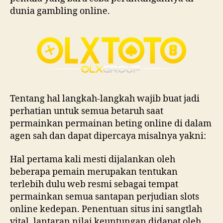
dunia gambling online.
Tentang hal langkah-langkah wajib buat jadi
perhatian untuk semua betaruh saat
permainkan permainan beting online di dalam
agen sah dan dapat dipercaya misalnya yakni:
Hal pertama kali mesti dijalankan oleh
beberapa pemain merupakan tentukan
terlebih dulu web resmi sebagai tempat
permainkan semua santapan perjudian slots
online kedepan. Penentuan situs ini sangtlah
vital, lantaran nilai keuntungan didapat oleh