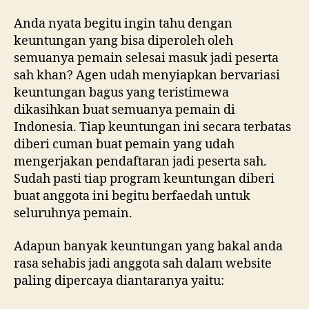
Anda nyata begitu ingin tahu dengan
keuntungan yang bisa diperoleh oleh
semuanya pemain selesai masuk jadi peserta
sah khan? Agen udah menyiapkan bervariasi
keuntungan bagus yang teristimewa
dikasihkan buat semuanya pemain di
Indonesia. Tiap keuntungan ini secara terbatas
diberi cuman buat pemain yang udah
mengerjakan pendaftaran jadi peserta sah.
Sudah pasti tiap program keuntungan diberi
buat anggota ini begitu berfaedah untuk
seluruhnya pemain.
Adapun banyak keuntungan yang bakal anda
rasa sehabis jadi anggota sah dalam website
paling dipercaya diantaranya yaitu: