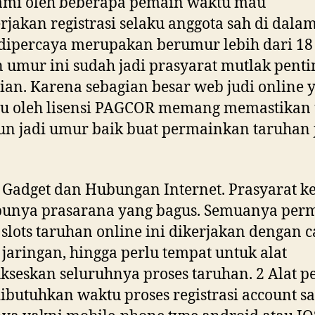
ami oleh beberapa pemain waktu mau
jakan registrasi selaku anggota sah di dala
dipercaya merupakan berumur lebih dari 18
 umur ini sudah jadi prasyarat mutlak penti
ian. Karena sebagian besar web judi online 
tu oleh lisensi PAGCOR memang memastikan 
un jadi umur baik buat permainkan taruhan 
Gadget dan Hubungan Internet. Prasyarat ke
 punya prasarana yang bagus. Semuanya per
 slots taruhan online ini dikerjakan dengan c
jaringan, hingga perlu tempat untuk alat
seskan seluruhnya proses taruhan. 2 Alat p
ibutuhkan waktu proses registrasi account sa