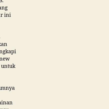
S.
yang
r ini
s
kan
engkapi
 new
 untuk
lumnya
ainan