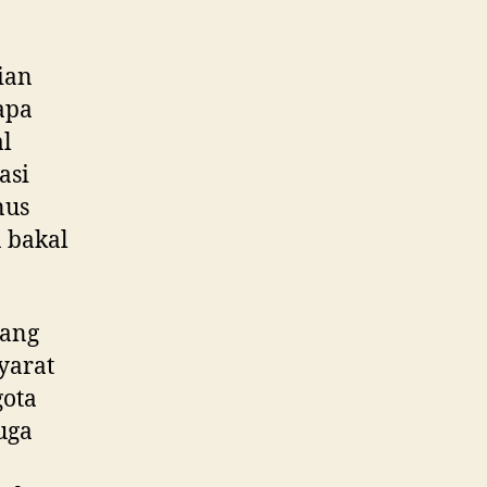
ian
apa
al
asi
nus
 bakal
yang
yarat
gota
uga