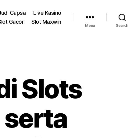
Judi Capsa
Live Kasino
Slot Gacor
Slot Maxwin
Menu
Search
i Slots
 serta