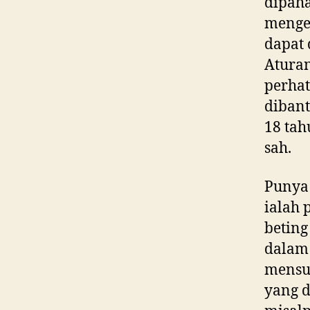
dipah
menger
dapat 
Aturan
perhat
diban
18 tah
sah.
Punya 
ialah
beting
dalam 
mensuk
yang d