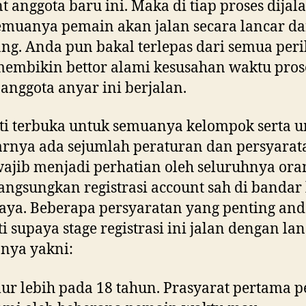
t anggota baru ini. Maka di tiap proses dija
emuanya pemain akan jalan secara lancar d
g. Anda pun bakal terlepas dari semua peri
embikin bettor alami kesusahan waktu pros
 anggota anyar ini berjalan.
i terbuka untuk semuanya kelompok serta u
rnya ada sejumlah peraturan dan persyarat
ajib menjadi perhatian oleh seluruhnya ora
angsungkan registrasi account sah di bandar 
aya. Beberapa persyaratan yang penting an
i supaya stage registrasi ini jalan dengan lan
nya yakni:
r lebih pada 18 tahun. Prasyarat pertama p