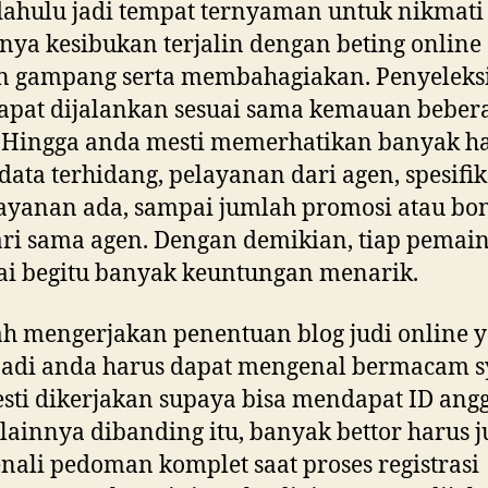
dahulu jadi tempat ternyaman untuk nikmati
ya kesibukan terjalin dengan beting online
n gampang serta membahagiakan. Penyeleks
dapat dijalankan sesuai sama kemauan beber
. Hingga anda mesti memerhatikan banyak h
data terhidang, pelayanan dari agen, spesifik
layanan ada, sampai jumlah promosi atau bo
ri sama agen. Dengan demikian, tiap pemain
i begitu banyak keuntungan menarik.
h mengerjakan penentuan blog judi online 
 jadi anda harus dapat mengenal bermacam s
sti dikerjakan supaya bisa mendapat ID ang
elainnya dibanding itu, banyak bettor harus j
ali pedoman komplet saat proses registrasi