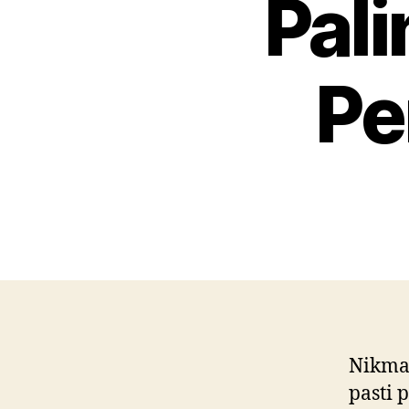
Pal
Pe
Nikmat
pasti 