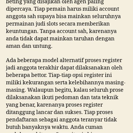
beting yang disajikan oleh agen paling
dipercaya. Tiap pemain harus miliki account
anggota sah supaya bisa mainkan seluruhnya
permainan judi slots secara memberikan
keuntungan. Tanpa account sah, karenanya
anda tidak dapat mainkan taruhan dengan
aman dan untung.
Ada beberapa model alternatif proses register
jadi anggota terakhir dapat dilaksanakan oleh
beberapa bettor. Tiap-tiap opsi register ini
miliki kekurangan serta kelebihannya masing-
masing. Walaupun begitu, kalau seluruh prose
dilaksanakan ikuti pedoman dan tata teknik
yang benar, karenanya proses register
ditanggung lancar dan sukses. Tiap proses
pendaftaran sebagai anggota teranyar tidak
butuh banyaknya waktu. Anda cuman