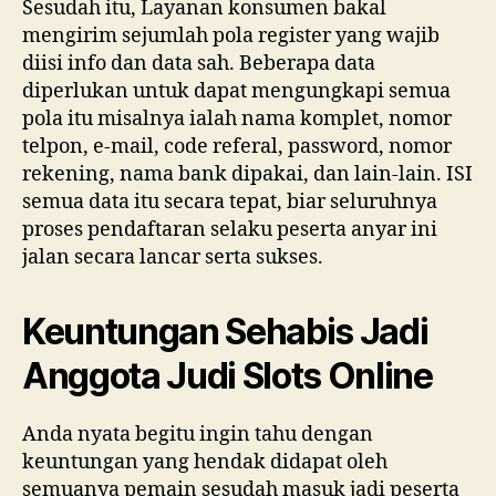
Sesudah itu, Layanan konsumen bakal
mengirim sejumlah pola register yang wajib
diisi info dan data sah. Beberapa data
diperlukan untuk dapat mengungkapi semua
pola itu misalnya ialah nama komplet, nomor
telpon, e-mail, code referal, password, nomor
rekening, nama bank dipakai, dan lain-lain. ISI
semua data itu secara tepat, biar seluruhnya
proses pendaftaran selaku peserta anyar ini
jalan secara lancar serta sukses.
Keuntungan Sehabis Jadi
Anggota Judi Slots Online
Anda nyata begitu ingin tahu dengan
keuntungan yang hendak didapat oleh
semuanya pemain sesudah masuk jadi peserta