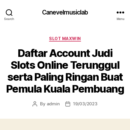
Canevelmusiclab
Search
Menu
Categories
SLOT MAXWIN
Daftar Account Judi
Slots Online Terunggul
serta Paling Ringan Buat
Pemula Kuala Pembuang
By
admin
19/03/2023
Post
Post
author
date