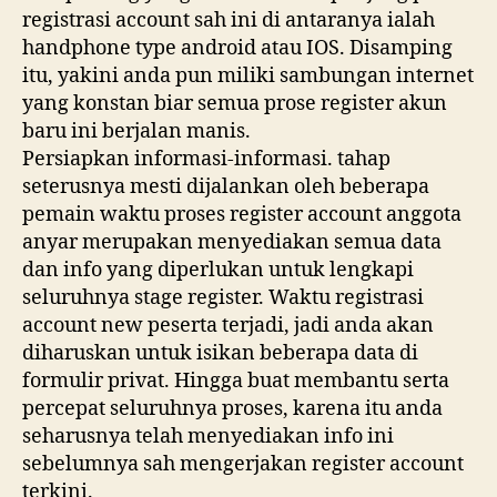
registrasi account sah ini di antaranya ialah
handphone type android atau IOS. Disamping
itu, yakini anda pun miliki sambungan internet
yang konstan biar semua prose register akun
baru ini berjalan manis.
Persiapkan informasi-informasi. tahap
seterusnya mesti dijalankan oleh beberapa
pemain waktu proses register account anggota
anyar merupakan menyediakan semua data
dan info yang diperlukan untuk lengkapi
seluruhnya stage register. Waktu registrasi
account new peserta terjadi, jadi anda akan
diharuskan untuk isikan beberapa data di
formulir privat. Hingga buat membantu serta
percepat seluruhnya proses, karena itu anda
seharusnya telah menyediakan info ini
sebelumnya sah mengerjakan register account
terkini.