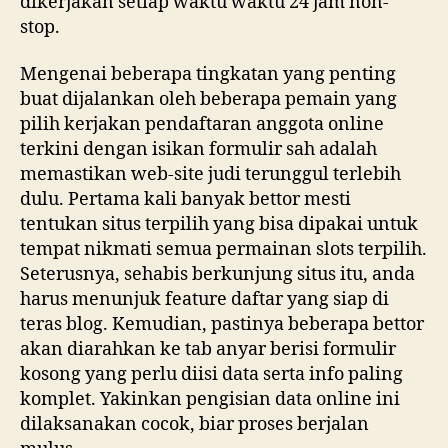
dikerjakan setiap waktu waktu 24 jam non-
stop.
Mengenai beberapa tingkatan yang penting
buat dijalankan oleh beberapa pemain yang
pilih kerjakan pendaftaran anggota online
terkini dengan isikan formulir sah adalah
memastikan web-site judi terunggul terlebih
dulu. Pertama kali banyak bettor mesti
tentukan situs terpilih yang bisa dipakai untuk
tempat nikmati semua permainan slots terpilih.
Seterusnya, sehabis berkunjung situs itu, anda
harus menunjuk feature daftar yang siap di
teras blog. Kemudian, pastinya beberapa bettor
akan diarahkan ke tab anyar berisi formulir
kosong yang perlu diisi data serta info paling
komplet. Yakinkan pengisian data online ini
dilaksanakan cocok, biar proses berjalan