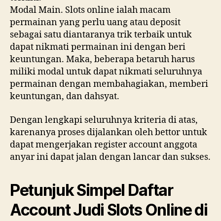
Modal Main. Slots online ialah macam
permainan yang perlu uang atau deposit
sebagai satu diantaranya trik terbaik untuk
dapat nikmati permainan ini dengan beri
keuntungan. Maka, beberapa betaruh harus
miliki modal untuk dapat nikmati seluruhnya
permainan dengan membahagiakan, memberi
keuntungan, dan dahsyat.
Dengan lengkapi seluruhnya kriteria di atas,
karenanya proses dijalankan oleh bettor untuk
dapat mengerjakan register account anggota
anyar ini dapat jalan dengan lancar dan sukses.
Petunjuk Simpel Daftar
Account Judi Slots Online di