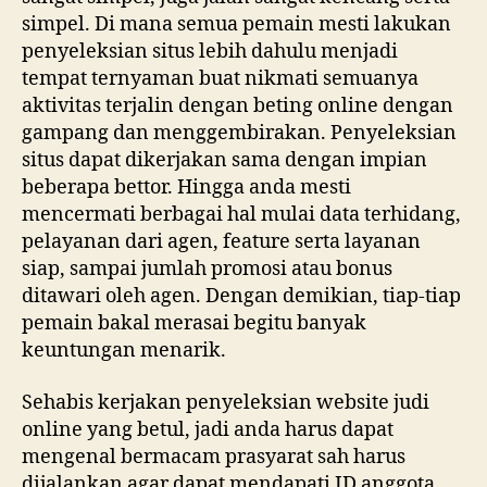
simpel. Di mana semua pemain mesti lakukan
penyeleksian situs lebih dahulu menjadi
tempat ternyaman buat nikmati semuanya
aktivitas terjalin dengan beting online dengan
gampang dan menggembirakan. Penyeleksian
situs dapat dikerjakan sama dengan impian
beberapa bettor. Hingga anda mesti
mencermati berbagai hal mulai data terhidang,
pelayanan dari agen, feature serta layanan
siap, sampai jumlah promosi atau bonus
ditawari oleh agen. Dengan demikian, tiap-tiap
pemain bakal merasai begitu banyak
keuntungan menarik.
Sehabis kerjakan penyeleksian website judi
online yang betul, jadi anda harus dapat
mengenal bermacam prasyarat sah harus
dijalankan agar dapat mendapati ID anggota