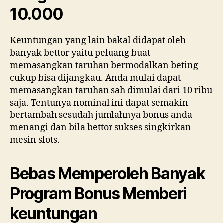
10.000
Keuntungan yang lain bakal didapat oleh
banyak bettor yaitu peluang buat
memasangkan taruhan bermodalkan beting
cukup bisa dijangkau. Anda mulai dapat
memasangkan taruhan sah dimulai dari 10 ribu
saja. Tentunya nominal ini dapat semakin
bertambah sesudah jumlahnya bonus anda
menangi dan bila bettor sukses singkirkan
mesin slots.
Bebas Memperoleh Banyak
Program Bonus Memberi
keuntungan