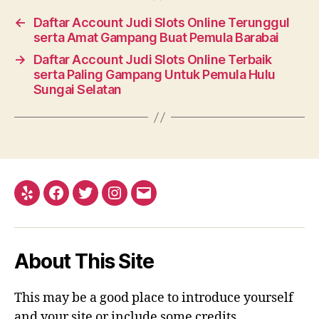
←
Daftar Account Judi Slots Online Terunggul
serta Amat Gampang Buat Pemula Barabai
→
Daftar Account Judi Slots Online Terbaik
serta Paling Gampang Untuk Pemula Hulu
Sungai Selatan
Yelp
Facebook
Twitter
Instagram
Email
About This Site
This may be a good place to introduce yourself
and your site or include some credits.