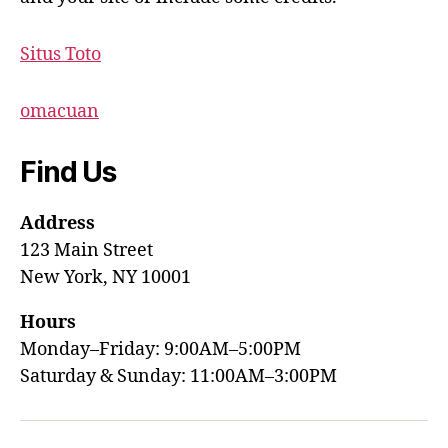
Situs Toto
omacuan
Find Us
Address
123 Main Street
New York, NY 10001
Hours
Monday–Friday: 9:00AM–5:00PM
Saturday & Sunday: 11:00AM–3:00PM