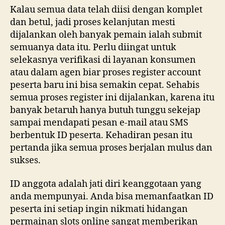
Kalau semua data telah diisi dengan komplet
dan betul, jadi proses kelanjutan mesti
dijalankan oleh banyak pemain ialah submit
semuanya data itu. Perlu diingat untuk
selekasnya verifikasi di layanan konsumen
atau dalam agen biar proses register account
peserta baru ini bisa semakin cepat. Sehabis
semua proses register ini dijalankan, karena itu
banyak betaruh hanya butuh tunggu sekejap
sampai mendapati pesan e-mail atau SMS
berbentuk ID peserta. Kehadiran pesan itu
pertanda jika semua proses berjalan mulus dan
sukses.
ID anggota adalah jati diri keanggotaan yang
anda mempunyai. Anda bisa memanfaatkan ID
peserta ini setiap ingin nikmati hidangan
permainan slots online sangat memberikan