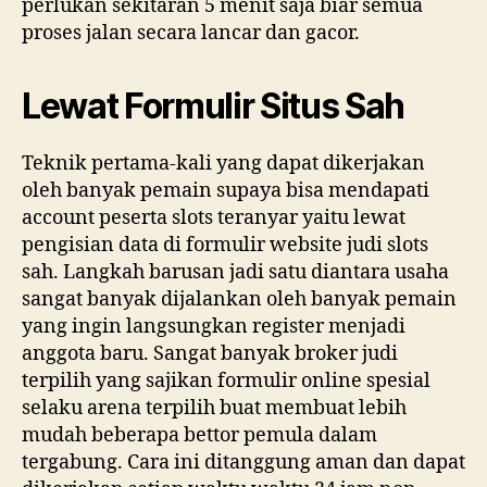
perlukan sekitaran 5 menit saja biar semua
proses jalan secara lancar dan gacor.
Lewat Formulir Situs Sah
Teknik pertama-kali yang dapat dikerjakan
oleh banyak pemain supaya bisa mendapati
account peserta slots teranyar yaitu lewat
pengisian data di formulir website judi slots
sah. Langkah barusan jadi satu diantara usaha
sangat banyak dijalankan oleh banyak pemain
yang ingin langsungkan register menjadi
anggota baru. Sangat banyak broker judi
terpilih yang sajikan formulir online spesial
selaku arena terpilih buat membuat lebih
mudah beberapa bettor pemula dalam
tergabung. Cara ini ditanggung aman dan dapat