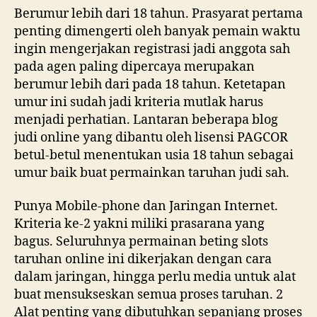
Berumur lebih dari 18 tahun. Prasyarat pertama
penting dimengerti oleh banyak pemain waktu
ingin mengerjakan registrasi jadi anggota sah
pada agen paling dipercaya merupakan
berumur lebih dari pada 18 tahun. Ketetapan
umur ini sudah jadi kriteria mutlak harus
menjadi perhatian. Lantaran beberapa blog
judi online yang dibantu oleh lisensi PAGCOR
betul-betul menentukan usia 18 tahun sebagai
umur baik buat permainkan taruhan judi sah.
Punya Mobile-phone dan Jaringan Internet.
Kriteria ke-2 yakni miliki prasarana yang
bagus. Seluruhnya permainan beting slots
taruhan online ini dikerjakan dengan cara
dalam jaringan, hingga perlu media untuk alat
buat mensukseskan semua proses taruhan. 2
Alat penting yang dibutuhkan sepanjang proses