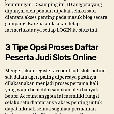
keuntungan. Disamping itu, ID anggota yang
dipunyai oleh pemain dipakai selaku satu
diantara akses penting pada masuk blog secara
gampang. Karena anda akan tetap
memerlukannya setiap LOGIN ke situs inti.
3 Tipe Opsi Proses Daftar
Peserta Judi Slots Online
Mengerjakan register account judi slots online
sah dalam agen paling dipercaya pastinya
dilaksanakan menjadi proses pertama-kali
yang wajib buat dilaksanakan oleh banyak
bettor. Account anggota ini memiliki fungsi
selaku satu diantaranya akses penting untuk
dapat nikmati semua suguhan permainan