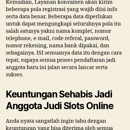
Kemudian, Layanan konsumen akan kirim
beberapa pola registrasi yang wajib diisi info
serta data benar. Beberapa data diperlukan
untuk dapat mengungkapi seluruhnya pola itu
salah satunya yakni nama komplet, nomor
telephone, e-mail, code referal, password,
nomor rekening, nama bank dipakai, dan
sebagainya. ISI semuanya data itu dengan cara
tepat, supaya semua proses pendaftaran jadi
anggota baru ini jalan secara lancar serta
sukses.
Keuntungan Sehabis Jadi
Anggota Judi Slots Online
Anda nyata sangatlah ingin tahu dengan
keuntungan yang bisa diterima oleh semua