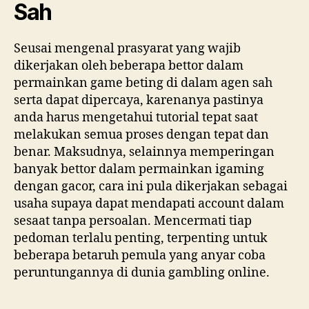
Sah
Seusai mengenal prasyarat yang wajib
dikerjakan oleh beberapa bettor dalam
permainkan game beting di dalam agen sah
serta dapat dipercaya, karenanya pastinya
anda harus mengetahui tutorial tepat saat
melakukan semua proses dengan tepat dan
benar. Maksudnya, selainnya memperingan
banyak bettor dalam permainkan igaming
dengan gacor, cara ini pula dikerjakan sebagai
usaha supaya dapat mendapati account dalam
sesaat tanpa persoalan. Mencermati tiap
pedoman terlalu penting, terpenting untuk
beberapa betaruh pemula yang anyar coba
peruntungannya di dunia gambling online.