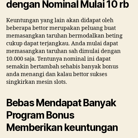
dengan Nominal Mulai 10 rb
Keuntungan yang lain akan didapat oleh
beberapa bettor merupakan peluang buat
memasangkan taruhan bermodalkan beting
cukup dapat terjangkau. Anda mulai dapat
memasangkan taruhan sah dimulai dengan
10.000 saja. Tentunya nominal ini dapat
semakin bertambah sehabis banyak bonus
anda menangi dan kalau bettor sukses
singkirkan mesin slots.
Bebas Mendapat Banyak
Program Bonus
Memberikan keuntungan