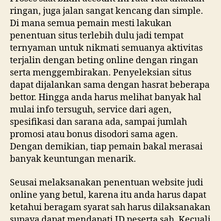
ringan, juga jalan sangat kencang dan simple.
Di mana semua pemain mesti lakukan
penentuan situs terlebih dulu jadi tempat
ternyaman untuk nikmati semuanya aktivitas
terjalin dengan beting online dengan ringan
serta menggembirakan. Penyeleksian situs
dapat dijalankan sama dengan hasrat beberapa
bettor. Hingga anda harus melihat banyak hal
mulai info tersuguh, service dari agen,
spesifikasi dan sarana ada, sampai jumlah
promosi atau bonus disodori sama agen.
Dengan demikian, tiap pemain bakal merasai
banyak keuntungan menarik.
Seusai melaksanakan penentuan website judi
online yang betul, karena itu anda harus dapat
ketahui beragam syarat sah harus dilaksanakan
supaya dapat mendapati ID peserta sah. Kecuali