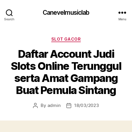
Canevelmusiclab
Search
Menu
Categories
SLOT GACOR
Daftar Account Judi
Slots Online Terunggul
serta Amat Gampang
Buat Pemula Sintang
By
admin
18/03/2023
Post
Post
author
date