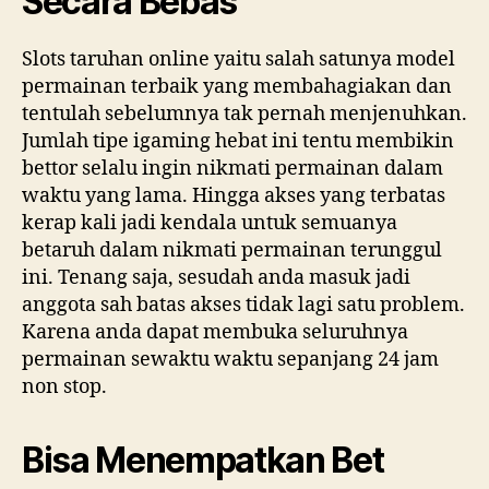
Secara Bebas
Slots taruhan online yaitu salah satunya model
permainan terbaik yang membahagiakan dan
tentulah sebelumnya tak pernah menjenuhkan.
Jumlah tipe igaming hebat ini tentu membikin
bettor selalu ingin nikmati permainan dalam
waktu yang lama. Hingga akses yang terbatas
kerap kali jadi kendala untuk semuanya
betaruh dalam nikmati permainan terunggul
ini. Tenang saja, sesudah anda masuk jadi
anggota sah batas akses tidak lagi satu problem.
Karena anda dapat membuka seluruhnya
permainan sewaktu waktu sepanjang 24 jam
non stop.
Bisa Menempatkan Bet