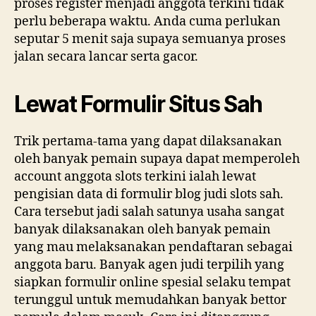
proses register menjadi anggota terkini tidak
perlu beberapa waktu. Anda cuma perlukan
seputar 5 menit saja supaya semuanya proses
jalan secara lancar serta gacor.
Lewat Formulir Situs Sah
Trik pertama-tama yang dapat dilaksanakan
oleh banyak pemain supaya dapat memperoleh
account anggota slots terkini ialah lewat
pengisian data di formulir blog judi slots sah.
Cara tersebut jadi salah satunya usaha sangat
banyak dilaksanakan oleh banyak pemain
yang mau melaksanakan pendaftaran sebagai
anggota baru. Banyak agen judi terpilih yang
siapkan formulir online spesial selaku tempat
terunggul untuk memudahkan banyak bettor