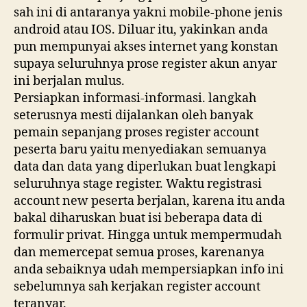
sah ini di antaranya yakni mobile-phone jenis
android atau IOS. Diluar itu, yakinkan anda
pun mempunyai akses internet yang konstan
supaya seluruhnya prose register akun anyar
ini berjalan mulus.
Persiapkan informasi-informasi. langkah
seterusnya mesti dijalankan oleh banyak
pemain sepanjang proses register account
peserta baru yaitu menyediakan semuanya
data dan data yang diperlukan buat lengkapi
seluruhnya stage register. Waktu registrasi
account new peserta berjalan, karena itu anda
bakal diharuskan buat isi beberapa data di
formulir privat. Hingga untuk mempermudah
dan memercepat semua proses, karenanya
anda sebaiknya udah mempersiapkan info ini
sebelumnya sah kerjakan register account
teranyar.