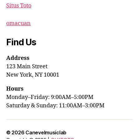
Situs Toto
omacuan
Find Us
Address
123 Main Street
New York, NY 10001
Hours
Monday–Friday: 9:00AM–5:00PM
Saturday & Sunday: 11:00AM–3:00PM
© 2026
Canevelmusiclab