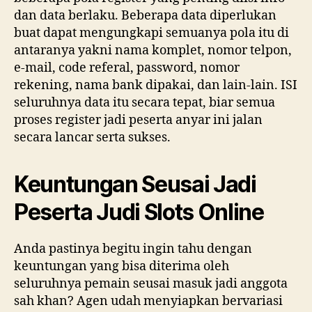
dan data berlaku. Beberapa data diperlukan
buat dapat mengungkapi semuanya pola itu di
antaranya yakni nama komplet, nomor telpon,
e-mail, code referal, password, nomor
rekening, nama bank dipakai, dan lain-lain. ISI
seluruhnya data itu secara tepat, biar semua
proses register jadi peserta anyar ini jalan
secara lancar serta sukses.
Keuntungan Seusai Jadi
Peserta Judi Slots Online
Anda pastinya begitu ingin tahu dengan
keuntungan yang bisa diterima oleh
seluruhnya pemain seusai masuk jadi anggota
sah khan? Agen udah menyiapkan bervariasi