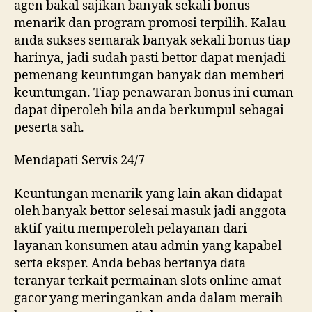
agen bakal sajikan banyak sekali bonus
menarik dan program promosi terpilih. Kalau
anda sukses semarak banyak sekali bonus tiap
harinya, jadi sudah pasti bettor dapat menjadi
pemenang keuntungan banyak dan memberi
keuntungan. Tiap penawaran bonus ini cuman
dapat diperoleh bila anda berkumpul sebagai
peserta sah.
Mendapati Servis 24/7
Keuntungan menarik yang lain akan didapat
oleh banyak bettor selesai masuk jadi anggota
aktif yaitu memperoleh pelayanan dari
layanan konsumen atau admin yang kapabel
serta eksper. Anda bebas bertanya data
teranyar terkait permainan slots online amat
gacor yang meringankan anda dalam meraih