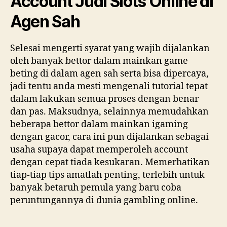
Account Judi Slots Online di
Agen Sah
Selesai mengerti syarat yang wajib dijalankan
oleh banyak bettor dalam mainkan game
beting di dalam agen sah serta bisa dipercaya,
jadi tentu anda mesti mengenali tutorial tepat
dalam lakukan semua proses dengan benar
dan pas. Maksudnya, selainnya memudahkan
beberapa bettor dalam mainkan igaming
dengan gacor, cara ini pun dijalankan sebagai
usaha supaya dapat memperoleh account
dengan cepat tiada kesukaran. Memerhatikan
tiap-tiap tips amatlah penting, terlebih untuk
banyak betaruh pemula yang baru coba
peruntungannya di dunia gambling online.