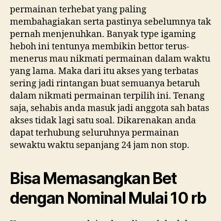
permainan terhebat yang paling
membahagiakan serta pastinya sebelumnya tak
pernah menjenuhkan. Banyak type igaming
heboh ini tentunya membikin bettor terus-
menerus mau nikmati permainan dalam waktu
yang lama. Maka dari itu akses yang terbatas
sering jadi rintangan buat semuanya betaruh
dalam nikmati permainan terpilih ini. Tenang
saja, sehabis anda masuk jadi anggota sah batas
akses tidak lagi satu soal. Dikarenakan anda
dapat terhubung seluruhnya permainan
sewaktu waktu sepanjang 24 jam non stop.
Bisa Memasangkan Bet
dengan Nominal Mulai 10 rb