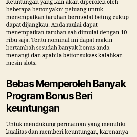
Keuntungan yang lain akan diperoleh oleh
beberapa bettor yakni peluang untuk
menempatkan taruhan bermodal beting cukup
dapat dijangkau. Anda mulai dapat
menempatkan taruhan sah dimulai dengan 10
ribu saja. Tentu nominal ini dapat makin
bertambah sesudah banyak bonus anda
menangi dan apabila bettor sukses kalahkan
mesin slots.
Bebas Memperoleh Banyak
Program Bonus Beri
keuntungan
Untuk mendukung permainan yang memiliki
kualitas dan memberi keuntungan, karenanya