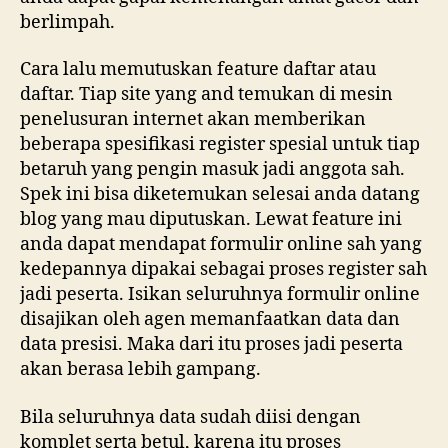
berlimpah.
Cara lalu memutuskan feature daftar atau
daftar. Tiap site yang and temukan di mesin
penelusuran internet akan memberikan
beberapa spesifikasi register spesial untuk tiap
betaruh yang pengin masuk jadi anggota sah.
Spek ini bisa diketemukan selesai anda datang
blog yang mau diputuskan. Lewat feature ini
anda dapat mendapat formulir online sah yang
kedepannya dipakai sebagai proses register sah
jadi peserta. Isikan seluruhnya formulir online
disajikan oleh agen memanfaatkan data dan
data presisi. Maka dari itu proses jadi peserta
akan berasa lebih gampang.
Bila seluruhnya data sudah diisi dengan
komplet serta betul, karena itu proses