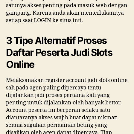
satunya akses penting pada masuk web dengan
gampang. Karena anda akan memerlukannya
setiap saat LOGIN ke situs inti.
3 Tipe Alternatif Proses
Daftar Peserta Judi Slots
Online
Melaksanakan register account judi slots online
sah pada agen paling dipercaya tentu
dijalankan jadi proses pertama kali yang
penting untuk dijalankan oleh banyak bettor.
Account peserta ini berperan selaku satu
diantaranya akses wajib buat dapat nikmati
semua suguhan permainan beting yang
disajikan oleh agen dapat dipercaya. Tiap