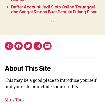
→
Daftar Account Judi Slots Online Terunggul
dan Sangat Ringan Buat Pemula Pulang Pisau
Yelp
Facebook
Twitter
Instagram
Email
About This Site
This may be a good place to introduce yourself
and your site or include some credits.
Situs Toto