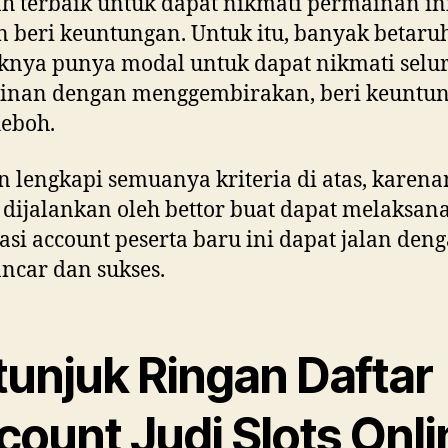
h terbaik untuk dapat nikmati permainan in
 beri keuntungan. Untuk itu, banyak betaru
knya punya modal untuk dapat nikmati selu
inan dengan menggembirakan, beri keuntun
heboh.
 lengkapi semuanya kriteria di atas, karen
 dijalankan oleh bettor buat dapat melaksan
rasi account peserta baru ini dapat jalan den
ancar dan sukses.
tunjuk Ringan Daftar
count Judi Slots Onli