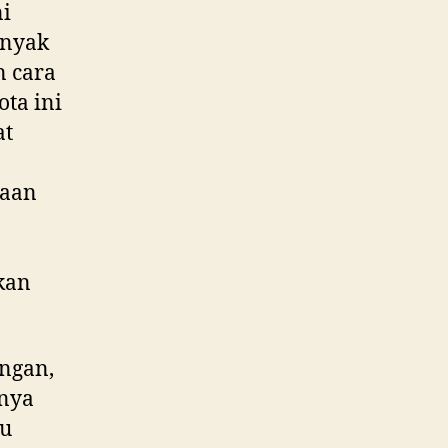
ni
anyak
n cara
ota ini
at
taan
kan
ingan,
anya
lu