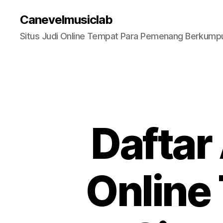
Canevelmusiclab
Situs Judi Online Tempat Para Pemenang Berkumpu
Daftar
Online 