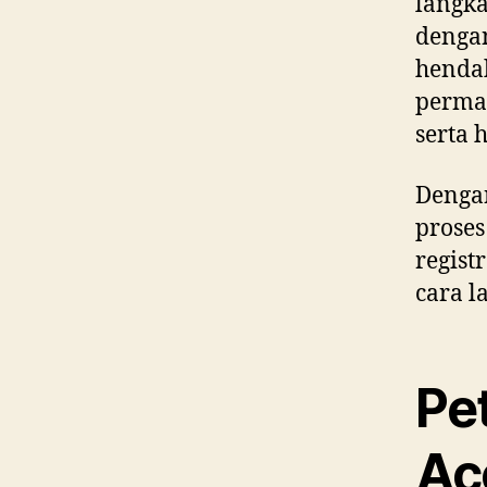
langka
dengan
henda
perma
serta 
Dengan
proses
regist
cara l
Pe
Ac