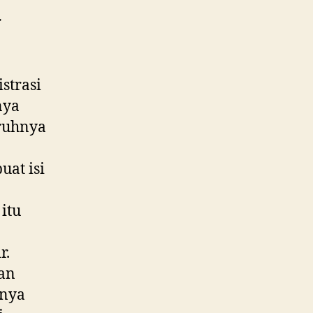
r
strasi
nya
uruhnya
uat isi
itu
r.
nan
anya