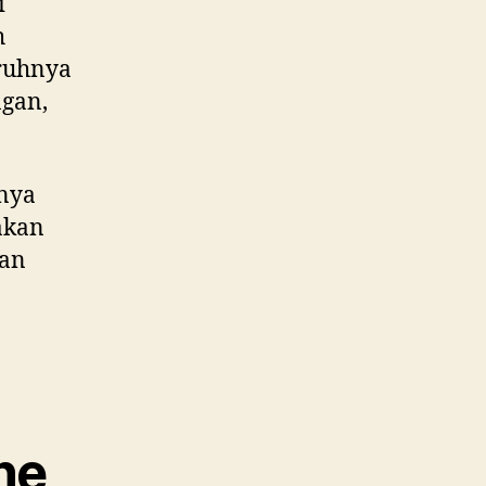
i
h
ruhnya
gan,
anya
akan
gan
ne