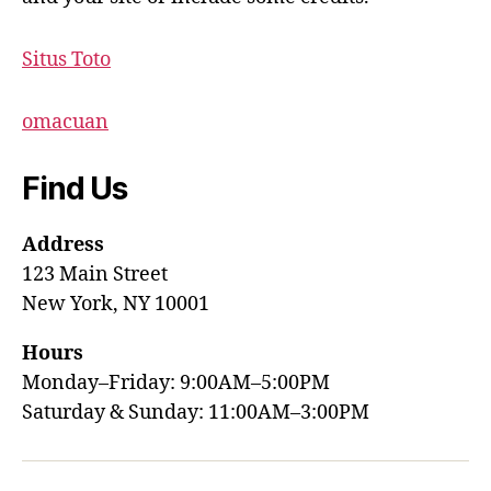
Situs Toto
omacuan
Find Us
Address
123 Main Street
New York, NY 10001
Hours
Monday–Friday: 9:00AM–5:00PM
Saturday & Sunday: 11:00AM–3:00PM