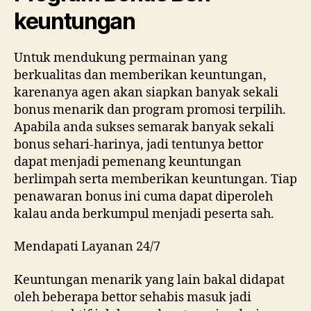
keuntungan
Untuk mendukung permainan yang
berkualitas dan memberikan keuntungan,
karenanya agen akan siapkan banyak sekali
bonus menarik dan program promosi terpilih.
Apabila anda sukses semarak banyak sekali
bonus sehari-harinya, jadi tentunya bettor
dapat menjadi pemenang keuntungan
berlimpah serta memberikan keuntungan. Tiap
penawaran bonus ini cuma dapat diperoleh
kalau anda berkumpul menjadi peserta sah.
Mendapati Layanan 24/7
Keuntungan menarik yang lain bakal didapat
oleh beberapa bettor sehabis masuk jadi