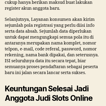
cukup hanya berikan maksud buat lakukan
register akun anggota baru.
Selanjutnya, Layanan konsumen akan kirim
sejumlah pola registrasi yang perlu diisi info
serta data absah. Sejumlah data diperlukan
untuk dapat mengungkapi semua pola itu di
antaranya merupakan nama komplet, nomor
telpon, e-mail, code referal, password, nomor
rekening, nama bank dipakai, dan seterusnya.
ISI seluruhnya data itu secara tepat, biar
semuanya proses pendaftaran sebagai peserta
baru ini jalan secara lancar serta sukses.
Keuntungan Selesai Jadi
Anggota Judi Slots Online