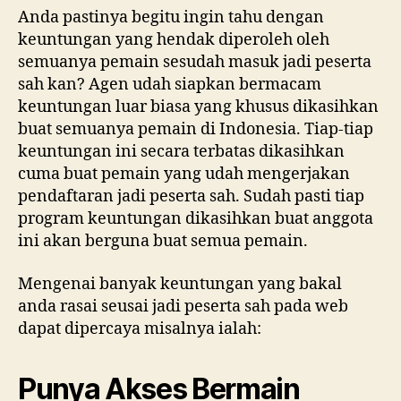
Anda pastinya begitu ingin tahu dengan
keuntungan yang hendak diperoleh oleh
semuanya pemain sesudah masuk jadi peserta
sah kan? Agen udah siapkan bermacam
keuntungan luar biasa yang khusus dikasihkan
buat semuanya pemain di Indonesia. Tiap-tiap
keuntungan ini secara terbatas dikasihkan
cuma buat pemain yang udah mengerjakan
pendaftaran jadi peserta sah. Sudah pasti tiap
program keuntungan dikasihkan buat anggota
ini akan berguna buat semua pemain.
Mengenai banyak keuntungan yang bakal
anda rasai seusai jadi peserta sah pada web
dapat dipercaya misalnya ialah:
Punya Akses Bermain