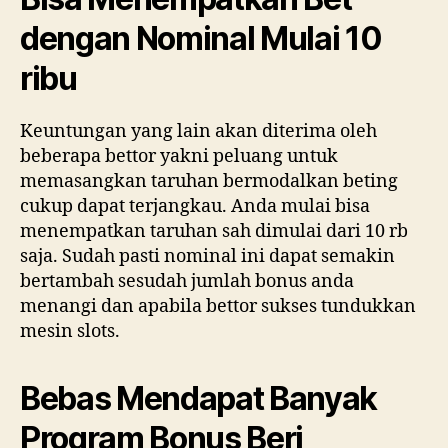
dengan Nominal Mulai 10
ribu
Keuntungan yang lain akan diterima oleh
beberapa bettor yakni peluang untuk
memasangkan taruhan bermodalkan beting
cukup dapat terjangkau. Anda mulai bisa
menempatkan taruhan sah dimulai dari 10 rb
saja. Sudah pasti nominal ini dapat semakin
bertambah sesudah jumlah bonus anda
menangi dan apabila bettor sukses tundukkan
mesin slots.
Bebas Mendapat Banyak
Program Bonus Beri