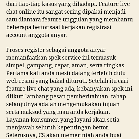
dari tiap-tiap kasus yang dihadapi. Feature live
chat online itu sangat sering dipakai menjadi
satu diantara feature unggulan yang membantu
beberapa bettor saat kerjakan registrasi
account anggota anyar.
Proses register sebagai anggota anyar
memanfaatkan spek service ini termasuk
simpel, gampang, cepat, aman, serta ringkas.
Pertama kali anda mesti datang terlebih dulu
web resmi yang bakal dituruti. Setelah itu cari
feature live chat yang ada, kebanyakan spek ini
diikuti lambang pesan pemberitahuan. tahap
selanjutnya adalah mengemukakan tujuan
serta maksud yang mau anda kerjakan.
Layanan konsumen yang layani akan setia
menjawab seluruh kepentingan bettor.
Seterusnya, CS akan memerintah anda buat