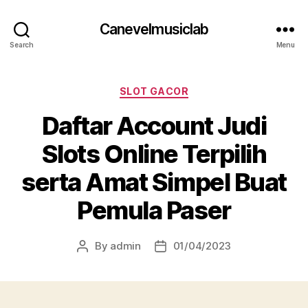
Canevelmusiclab
Search
Menu
Categories
SLOT GACOR
Daftar Account Judi
Slots Online Terpilih
serta Amat Simpel Buat
Pemula Paser
By
admin
01/04/2023
Post
Post
author
date