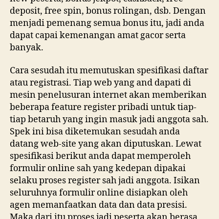
deposit, free spin, bonus rolingan, dsb. Dengan
menjadi pemenang semua bonus itu, jadi anda
dapat capai kemenangan amat gacor serta
banyak.
Cara sesudah itu memutuskan spesifikasi daftar
atau registrasi. Tiap web yang and dapati di
mesin penelusuran internet akan memberikan
beberapa feature register pribadi untuk tiap-
tiap betaruh yang ingin masuk jadi anggota sah.
Spek ini bisa diketemukan sesudah anda
datang web-site yang akan diputuskan. Lewat
spesifikasi berikut anda dapat memperoleh
formulir online sah yang kedepan dipakai
selaku proses register sah jadi anggota. Isikan
seluruhnya formulir online disiapkan oleh
agen memanfaatkan data dan data presisi.
Maka dari itu proses jadi peserta akan berasa