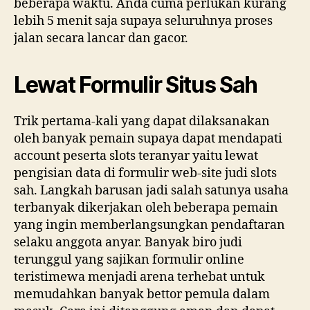
beberapa waktu. Anda cuma perlukan kurang
lebih 5 menit saja supaya seluruhnya proses
jalan secara lancar dan gacor.
Lewat Formulir Situs Sah
Trik pertama-kali yang dapat dilaksanakan
oleh banyak pemain supaya dapat mendapati
account peserta slots teranyar yaitu lewat
pengisian data di formulir web-site judi slots
sah. Langkah barusan jadi salah satunya usaha
terbanyak dikerjakan oleh beberapa pemain
yang ingin memberlangsungkan pendaftaran
selaku anggota anyar. Banyak biro judi
terunggul yang sajikan formulir online
teristimewa menjadi arena terhebat untuk
memudahkan banyak bettor pemula dalam