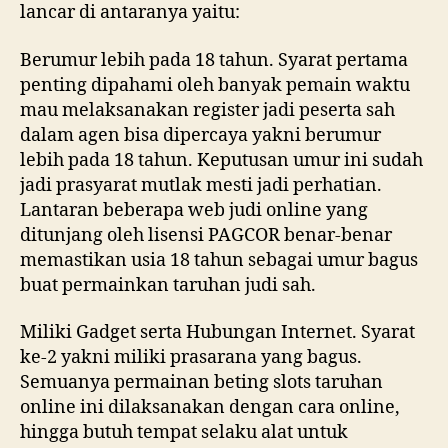
lancar di antaranya yaitu:
Berumur lebih pada 18 tahun. Syarat pertama
penting dipahami oleh banyak pemain waktu
mau melaksanakan register jadi peserta sah
dalam agen bisa dipercaya yakni berumur
lebih pada 18 tahun. Keputusan umur ini sudah
jadi prasyarat mutlak mesti jadi perhatian.
Lantaran beberapa web judi online yang
ditunjang oleh lisensi PAGCOR benar-benar
memastikan usia 18 tahun sebagai umur bagus
buat permainkan taruhan judi sah.
Miliki Gadget serta Hubungan Internet. Syarat
ke-2 yakni miliki prasarana yang bagus.
Semuanya permainan beting slots taruhan
online ini dilaksanakan dengan cara online,
hingga butuh tempat selaku alat untuk