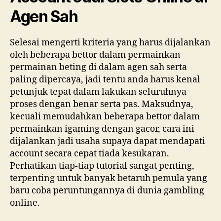
Agen Sah
Selesai mengerti kriteria yang harus dijalankan
oleh beberapa bettor dalam permainkan
permainan beting di dalam agen sah serta
paling dipercaya, jadi tentu anda harus kenal
petunjuk tepat dalam lakukan seluruhnya
proses dengan benar serta pas. Maksudnya,
kecuali memudahkan beberapa bettor dalam
permainkan igaming dengan gacor, cara ini
dijalankan jadi usaha supaya dapat mendapati
account secara cepat tiada kesukaran.
Perhatikan tiap-tiap tutorial sangat penting,
terpenting untuk banyak betaruh pemula yang
baru coba peruntungannya di dunia gambling
online.