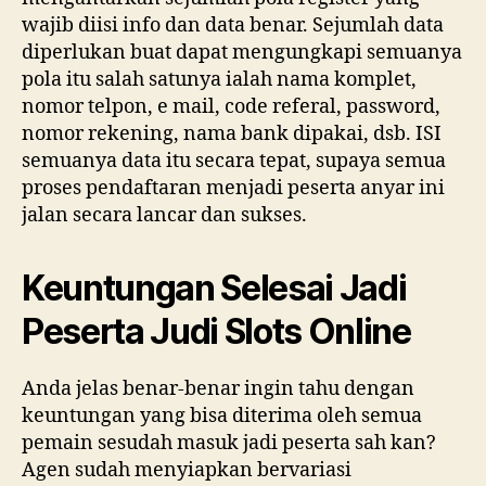
wajib diisi info dan data benar. Sejumlah data
diperlukan buat dapat mengungkapi semuanya
pola itu salah satunya ialah nama komplet,
nomor telpon, e mail, code referal, password,
nomor rekening, nama bank dipakai, dsb. ISI
semuanya data itu secara tepat, supaya semua
proses pendaftaran menjadi peserta anyar ini
jalan secara lancar dan sukses.
Keuntungan Selesai Jadi
Peserta Judi Slots Online
Anda jelas benar-benar ingin tahu dengan
keuntungan yang bisa diterima oleh semua
pemain sesudah masuk jadi peserta sah kan?
Agen sudah menyiapkan bervariasi