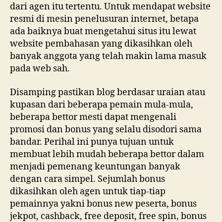
dari agen itu tertentu. Untuk mendapat website
resmi di mesin penelusuran internet, betapa
ada baiknya buat mengetahui situs itu lewat
website pembahasan yang dikasihkan oleh
banyak anggota yang telah makin lama masuk
pada web sah.
Disamping pastikan blog berdasar uraian atau
kupasan dari beberapa pemain mula-mula,
beberapa bettor mesti dapat mengenali
promosi dan bonus yang selalu disodori sama
bandar. Perihal ini punya tujuan untuk
membuat lebih mudah beberapa bettor dalam
menjadi pemenang keuntungan banyak
dengan cara simpel. Sejumlah bonus
dikasihkan oleh agen untuk tiap-tiap
pemainnya yakni bonus new peserta, bonus
jekpot, cashback, free deposit, free spin, bonus