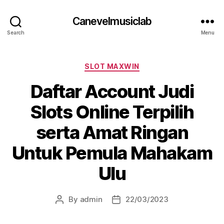
Canevelmusiclab
Search
Menu
Categories
SLOT MAXWIN
Daftar Account Judi
Slots Online Terpilih
serta Amat Ringan
Untuk Pemula Mahakam
Ulu
By
admin
22/03/2023
Post
Post
author
date