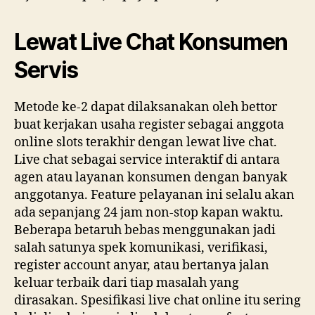
Lewat Live Chat Konsumen
Servis
Metode ke-2 dapat dilaksanakan oleh bettor
buat kerjakan usaha register sebagai anggota
online slots terakhir dengan lewat live chat.
Live chat sebagai service interaktif di antara
agen atau layanan konsumen dengan banyak
anggotanya. Feature pelayanan ini selalu akan
ada sepanjang 24 jam non-stop kapan waktu.
Beberapa betaruh bebas menggunakan jadi
salah satunya spek komunikasi, verifikasi,
register account anyar, atau bertanya jalan
keluar terbaik dari tiap masalah yang
dirasakan. Spesifikasi live chat online itu sering