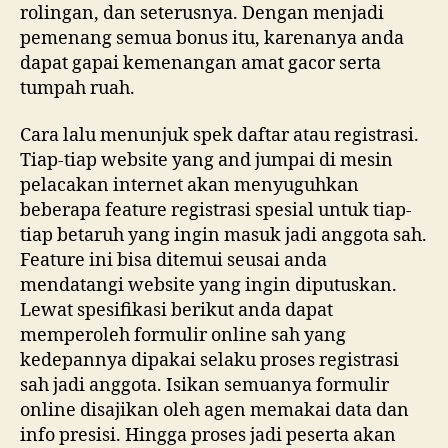
rolingan, dan seterusnya. Dengan menjadi
pemenang semua bonus itu, karenanya anda
dapat gapai kemenangan amat gacor serta
tumpah ruah.
Cara lalu menunjuk spek daftar atau registrasi.
Tiap-tiap website yang and jumpai di mesin
pelacakan internet akan menyuguhkan
beberapa feature registrasi spesial untuk tiap-
tiap betaruh yang ingin masuk jadi anggota sah.
Feature ini bisa ditemui seusai anda
mendatangi website yang ingin diputuskan.
Lewat spesifikasi berikut anda dapat
memperoleh formulir online sah yang
kedepannya dipakai selaku proses registrasi
sah jadi anggota. Isikan semuanya formulir
online disajikan oleh agen memakai data dan
info presisi. Hingga proses jadi peserta akan