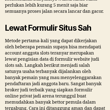
perlukan lebih kurang 5 menit saja biar
semuanya proses jalan secara lancar dan gacor.
Lewat Formulir Situs Sah
Metode pertama-kali yang dapat dikerjakan
oleh beberapa pemain supaya bisa mendapati
account anggota slots teranyar merupakan
lewat pengisian data di formulir website judi
slots sah. Langkah berikut menjadi salah
satunya usaha terbanyak dijalankan oleh
banyak pemain yang mau menyelenggarakan
pendaftaran jadi anggota baru. Sangat banyak
broker judi terbaik yang siapkan formulir
online privat jadi arena terunggul buat
memudahkan banyak bettor pemula dalam
tergabung. Cara ini ditanggung aman dan dapat