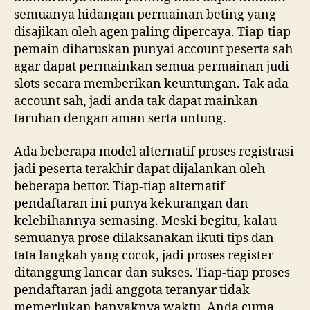
semuanya hidangan permainan beting yang
disajikan oleh agen paling dipercaya. Tiap-tiap
pemain diharuskan punyai account peserta sah
agar dapat permainkan semua permainan judi
slots secara memberikan keuntungan. Tak ada
account sah, jadi anda tak dapat mainkan
taruhan dengan aman serta untung.
Ada beberapa model alternatif proses registrasi
jadi peserta terakhir dapat dijalankan oleh
beberapa bettor. Tiap-tiap alternatif
pendaftaran ini punya kekurangan dan
kelebihannya semasing. Meski begitu, kalau
semuanya prose dilaksanakan ikuti tips dan
tata langkah yang cocok, jadi proses register
ditanggung lancar dan sukses. Tiap-tiap proses
pendaftaran jadi anggota teranyar tidak
memerlukan banyaknya waktu. Anda cuma