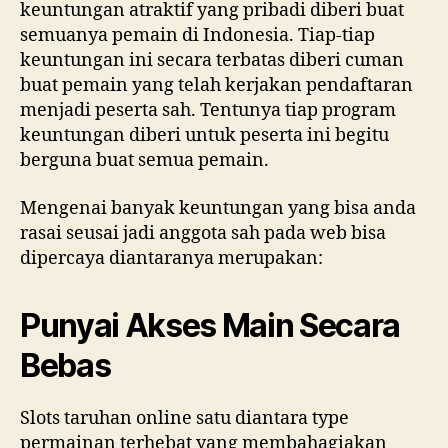
keuntungan atraktif yang pribadi diberi buat
semuanya pemain di Indonesia. Tiap-tiap
keuntungan ini secara terbatas diberi cuman
buat pemain yang telah kerjakan pendaftaran
menjadi peserta sah. Tentunya tiap program
keuntungan diberi untuk peserta ini begitu
berguna buat semua pemain.
Mengenai banyak keuntungan yang bisa anda
rasai seusai jadi anggota sah pada web bisa
dipercaya diantaranya merupakan:
Punyai Akses Main Secara
Bebas
Slots taruhan online satu diantara type
permainan terhebat yang membahagiakan