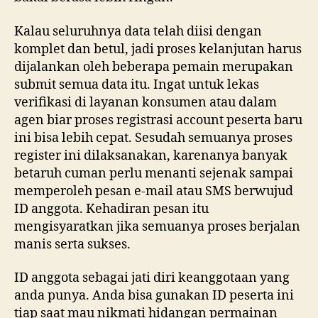
Kalau seluruhnya data telah diisi dengan
komplet dan betul, jadi proses kelanjutan harus
dijalankan oleh beberapa pemain merupakan
submit semua data itu. Ingat untuk lekas
verifikasi di layanan konsumen atau dalam
agen biar proses registrasi account peserta baru
ini bisa lebih cepat. Sesudah semuanya proses
register ini dilaksanakan, karenanya banyak
betaruh cuman perlu menanti sejenak sampai
memperoleh pesan e-mail atau SMS berwujud
ID anggota. Kehadiran pesan itu
mengisyaratkan jika semuanya proses berjalan
manis serta sukses.
ID anggota sebagai jati diri keanggotaan yang
anda punya. Anda bisa gunakan ID peserta ini
tiap saat mau nikmati hidangan permainan