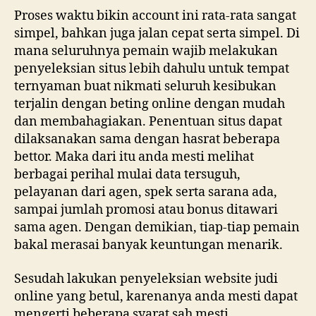
Proses waktu bikin account ini rata-rata sangat
simpel, bahkan juga jalan cepat serta simpel. Di
mana seluruhnya pemain wajib melakukan
penyeleksian situs lebih dahulu untuk tempat
ternyaman buat nikmati seluruh kesibukan
terjalin dengan beting online dengan mudah
dan membahagiakan. Penentuan situs dapat
dilaksanakan sama dengan hasrat beberapa
bettor. Maka dari itu anda mesti melihat
berbagai perihal mulai data tersuguh,
pelayanan dari agen, spek serta sarana ada,
sampai jumlah promosi atau bonus ditawari
sama agen. Dengan demikian, tiap-tiap pemain
bakal merasai banyak keuntungan menarik.
Sesudah lakukan penyeleksian website judi
online yang betul, karenanya anda mesti dapat
mengerti beberapa syarat sah mesti