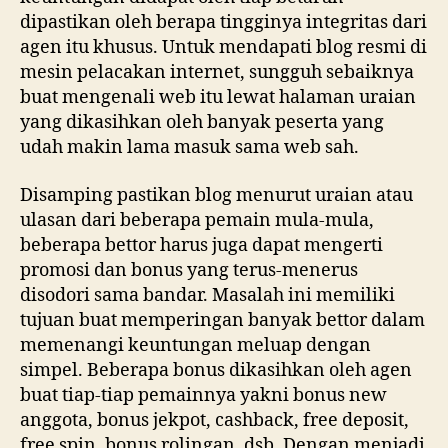
dipastikan oleh berapa tingginya integritas dari
agen itu khusus. Untuk mendapati blog resmi di
mesin pelacakan internet, sungguh sebaiknya
buat mengenali web itu lewat halaman uraian
yang dikasihkan oleh banyak peserta yang
udah makin lama masuk sama web sah.
Disamping pastikan blog menurut uraian atau
ulasan dari beberapa pemain mula-mula,
beberapa bettor harus juga dapat mengerti
promosi dan bonus yang terus-menerus
disodori sama bandar. Masalah ini memiliki
tujuan buat memperingan banyak bettor dalam
memenangi keuntungan meluap dengan
simpel. Beberapa bonus dikasihkan oleh agen
buat tiap-tiap pemainnya yakni bonus new
anggota, bonus jekpot, cashback, free deposit,
free spin, bonus rolingan, dsb. Dengan menjadi