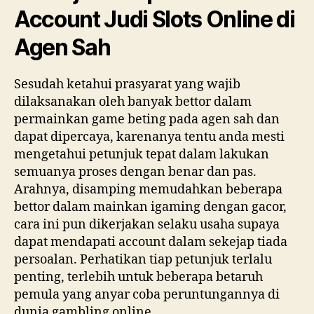
Account Judi Slots Online di
Agen Sah
Sesudah ketahui prasyarat yang wajib
dilaksanakan oleh banyak bettor dalam
permainkan game beting pada agen sah dan
dapat dipercaya, karenanya tentu anda mesti
mengetahui petunjuk tepat dalam lakukan
semuanya proses dengan benar dan pas.
Arahnya, disamping memudahkan beberapa
bettor dalam mainkan igaming dengan gacor,
cara ini pun dikerjakan selaku usaha supaya
dapat mendapati account dalam sekejap tiada
persoalan. Perhatikan tiap petunjuk terlalu
penting, terlebih untuk beberapa betaruh
pemula yang anyar coba peruntungannya di
dunia gambling online.