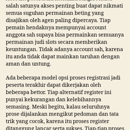
salah satunya akses penting buat dapat nikmati
semua suguhan permainan beting yang
disajikan oleh agen paling dipercaya. Tiap
pemain hendaknya mempunyai account
anggota sah supaya bisa permainkan semuanya
permainan judi slots secara memberikan
keuntungan. Tidak adanya account sah, karena
itu anda tidak dapat mainkan taruhan dengan
aman dan untung.
Ada beberapa model opsi proses registrasi jadi
peserta terakhir dapat dikerjakan oleh
beberapa bettor. Tiap alternatif register ini
punyai kekurangan dan kelebihannya
semasing. Meski begitu, kalau seluruhnya
prose dijalankan mengikut pedoman dan tata
trik yang cocok, karena itu proses register
ditanggung lancar serta sukses. Tiap-tiap proses