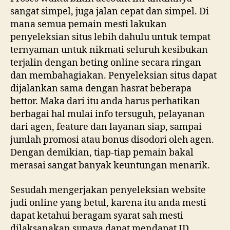
sangat simpel, juga jalan cepat dan simpel. Di
mana semua pemain mesti lakukan
penyeleksian situs lebih dahulu untuk tempat
ternyaman untuk nikmati seluruh kesibukan
terjalin dengan beting online secara ringan
dan membahagiakan. Penyeleksian situs dapat
dijalankan sama dengan hasrat beberapa
bettor. Maka dari itu anda harus perhatikan
berbagai hal mulai info tersuguh, pelayanan
dari agen, feature dan layanan siap, sampai
jumlah promosi atau bonus disodori oleh agen.
Dengan demikian, tiap-tiap pemain bakal
merasai sangat banyak keuntungan menarik.
Sesudah mengerjakan penyeleksian website
judi online yang betul, karena itu anda mesti
dapat ketahui beragam syarat sah mesti
dilaksanakan supaya dapat mendapat ID