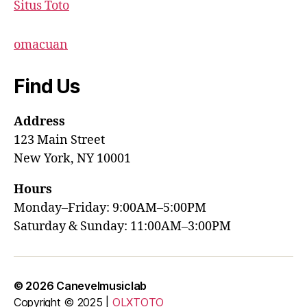
Situs Toto
omacuan
Find Us
Address
123 Main Street
New York, NY 10001
Hours
Monday–Friday: 9:00AM–5:00PM
Saturday & Sunday: 11:00AM–3:00PM
© 2026
Canevelmusiclab
Copyright © 2025 |
OLXTOTO