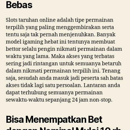
Bebas
Slots taruhan online adalah tipe permainan
terpilih yang paling menggembirakan serta
tentu saja tak pernah menjenuhkan. Banyak
model igaming hebat ini tentunya membuat
bettor selalu pengin nikmati permainan dalam
waktu yang lama. Maka akses yang terbatas
sering jadi rintangan untuk semuanya betaruh
dalam nikmati permainan terpilih ini. Tenang
saja, sesudah anda masuk jadi peserta sah batas
akses tidak lagi satu persoalan. Lantaran anda
dapat terhubung semuanya permainan
sewaktu-waktu sepanjang 24 jam non-stop.
Bisa Menempatkan Bet