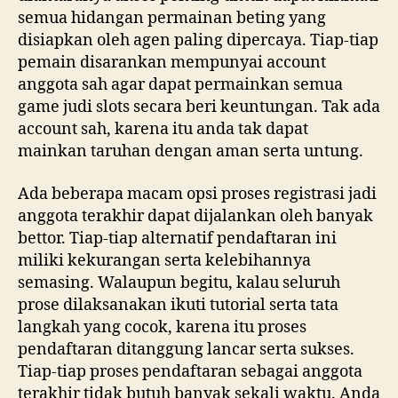
semua hidangan permainan beting yang
disiapkan oleh agen paling dipercaya. Tiap-tiap
pemain disarankan mempunyai account
anggota sah agar dapat permainkan semua
game judi slots secara beri keuntungan. Tak ada
account sah, karena itu anda tak dapat
mainkan taruhan dengan aman serta untung.
Ada beberapa macam opsi proses registrasi jadi
anggota terakhir dapat dijalankan oleh banyak
bettor. Tiap-tiap alternatif pendaftaran ini
miliki kekurangan serta kelebihannya
semasing. Walaupun begitu, kalau seluruh
prose dilaksanakan ikuti tutorial serta tata
langkah yang cocok, karena itu proses
pendaftaran ditanggung lancar serta sukses.
Tiap-tiap proses pendaftaran sebagai anggota
terakhir tidak butuh banyak sekali waktu. Anda