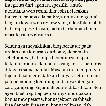
integritas dari agen itu spesifik. Untuk
mendapat web resmi di mesin pelacakan
internet, betapa ada baiknya untuk mengenali
blog itu lewat web review yang dikasihkan oleh
beberapa peserta yang udah bertambah lama
masuk pada website sah.
Selainnya meyakinkan blog berdasar pada
uraian atau kupasan dari banyak pemain
sebelumnya, beberapa bettor mesti dapat
ketahui promosi dan bonus yang terus-menerus
ditawari sama bandar. Masalah ini mempunyai
tujuan buat memudahkan banyak bettor dalam
jadi pemenang keuntungan banyak dengan
cara gampang. Sejumlah bonus dikasihkan oleh
agen buat tiap-tiap pemainnya merupakan
bonus new peserta, bonus jekpot, cashback,
free deposit, free spin, bonus rolingan, dsb.