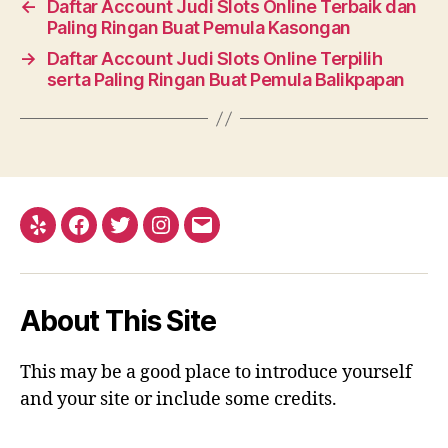
←
Daftar Account Judi Slots Online Terbaik dan
Paling Ringan Buat Pemula Kasongan
→
Daftar Account Judi Slots Online Terpilih
serta Paling Ringan Buat Pemula Balikpapan
Yelp
Facebook
Twitter
Instagram
Email
About This Site
This may be a good place to introduce yourself
and your site or include some credits.