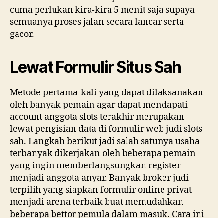
cuma perlukan kira-kira 5 menit saja supaya
semuanya proses jalan secara lancar serta
gacor.
Lewat Formulir Situs Sah
Metode pertama-kali yang dapat dilaksanakan
oleh banyak pemain agar dapat mendapati
account anggota slots terakhir merupakan
lewat pengisian data di formulir web judi slots
sah. Langkah berikut jadi salah satunya usaha
terbanyak dikerjakan oleh beberapa pemain
yang ingin memberlangsungkan register
menjadi anggota anyar. Banyak broker judi
terpilih yang siapkan formulir online privat
menjadi arena terbaik buat memudahkan
beberapa bettor pemula dalam masuk. Cara ini