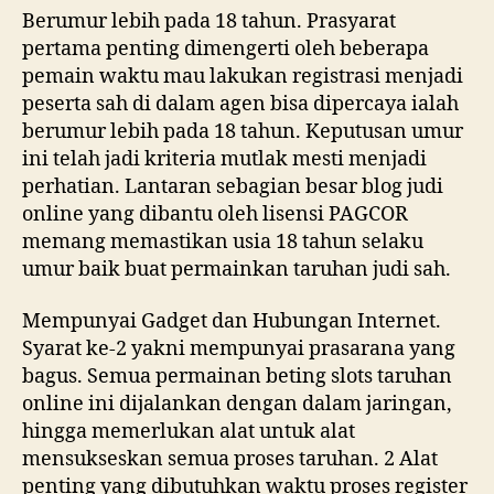
Berumur lebih pada 18 tahun. Prasyarat
pertama penting dimengerti oleh beberapa
pemain waktu mau lakukan registrasi menjadi
peserta sah di dalam agen bisa dipercaya ialah
berumur lebih pada 18 tahun. Keputusan umur
ini telah jadi kriteria mutlak mesti menjadi
perhatian. Lantaran sebagian besar blog judi
online yang dibantu oleh lisensi PAGCOR
memang memastikan usia 18 tahun selaku
umur baik buat permainkan taruhan judi sah.
Mempunyai Gadget dan Hubungan Internet.
Syarat ke-2 yakni mempunyai prasarana yang
bagus. Semua permainan beting slots taruhan
online ini dijalankan dengan dalam jaringan,
hingga memerlukan alat untuk alat
mensukseskan semua proses taruhan. 2 Alat
penting yang dibutuhkan waktu proses register