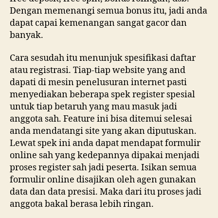
Dengan memenangi semua bonus itu, jadi anda
dapat capai kemenangan sangat gacor dan
banyak.
Cara sesudah itu menunjuk spesifikasi daftar
atau registrasi. Tiap-tiap website yang and
dapati di mesin penelusuran internet pasti
menyediakan beberapa spek register spesial
untuk tiap betaruh yang mau masuk jadi
anggota sah. Feature ini bisa ditemui selesai
anda mendatangi site yang akan diputuskan.
Lewat spek ini anda dapat mendapat formulir
online sah yang kedepannya dipakai menjadi
proses register sah jadi peserta. Isikan semua
formulir online disajikan oleh agen gunakan
data dan data presisi. Maka dari itu proses jadi
anggota bakal berasa lebih ringan.