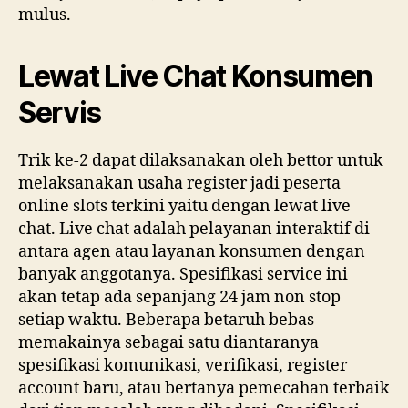
mulus.
Lewat Live Chat Konsumen
Servis
Trik ke-2 dapat dilaksanakan oleh bettor untuk
melaksanakan usaha register jadi peserta
online slots terkini yaitu dengan lewat live
chat. Live chat adalah pelayanan interaktif di
antara agen atau layanan konsumen dengan
banyak anggotanya. Spesifikasi service ini
akan tetap ada sepanjang 24 jam non stop
setiap waktu. Beberapa betaruh bebas
memakainya sebagai satu diantaranya
spesifikasi komunikasi, verifikasi, register
account baru, atau bertanya pemecahan terbaik