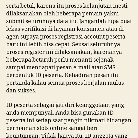
serta betul, karena itu proses kelanjutan mesti
dilaksanakan oleh beberapa pemain yakni
submit seluruhnya data itu. Janganlah lupa buat
lekas verifikasi di layanan konsumen atau di
agen supaya proses registrasi account peserta
baru ini lebih bisa cepat. Seusai seluruhnya
proses register ini dilaksanakan, karenanya
beberapa betaruh perlu menanti sejenak
sampai mendapati pesan e-mail atau SMS
berbentuk ID peserta. Kehadiran pesan itu
pertanda kalau semua proses berjalan mulus
dan sukses.
ID peserta sebagai jati diri keanggotaan yang
anda mempunyai. Anda bisa gunakan ID
peserta ini setiap saat pengin nikmati hidangan
permainan slots online sangat beri
keuntungan. Tidak hanya itu, ID anggota yang