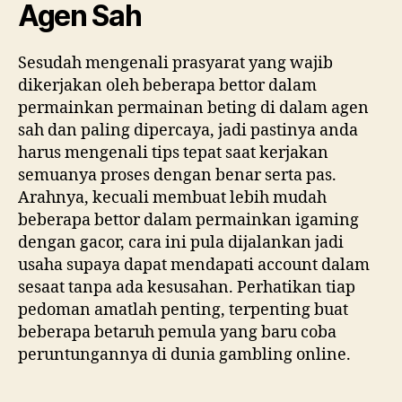
Agen Sah
Sesudah mengenali prasyarat yang wajib
dikerjakan oleh beberapa bettor dalam
permainkan permainan beting di dalam agen
sah dan paling dipercaya, jadi pastinya anda
harus mengenali tips tepat saat kerjakan
semuanya proses dengan benar serta pas.
Arahnya, kecuali membuat lebih mudah
beberapa bettor dalam permainkan igaming
dengan gacor, cara ini pula dijalankan jadi
usaha supaya dapat mendapati account dalam
sesaat tanpa ada kesusahan. Perhatikan tiap
pedoman amatlah penting, terpenting buat
beberapa betaruh pemula yang baru coba
peruntungannya di dunia gambling online.