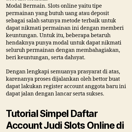
Modal Bermain. Slots online yaitu tipe
permainan yang butuh uang atau deposit
sebagai salah satunya metode terbaik untuk
dapat nikmati permainan ini dengan memberi
keuntungan. Untuk itu, beberapa betaruh
hendaknya punya modal untuk dapat nikmati
seluruh permainan dengan membahagiakan,
beri keuntungan, serta dahsyat.
Dengan lengkapi semuanya prasyarat di atas,
karenanya proses dijalankan oleh bettor buat
dapat lakukan register account anggota baru ini
dapat jalan dengan lancar serta sukses.
Tutorial Simpel Daftar
Account Judi Slots Online di