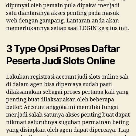
dipunyai oleh pemain pula dipakai menjadi
satu diantaranya akses penting pada masuk
web dengan gampang. Lantaran anda akan
memerlukannya setiap saat LOGIN ke situs inti.
3 Type Opsi Proses Daftar
Peserta Judi Slots Online
Lakukan registrasi account judi slots online sah
di dalam agen bisa dipercaya sudah pasti
dilaksanakan sebagai proses pertama kali yang
penting buat dilaksanakan oleh beberapa
bettor. Account anggota ini memiliki fungsi
menjadi salah satunya akses penting buat dapat
nikmati seluruhnya suguhan permainan beting
yang disiapkan oleh agen dapat dipercaya. Tiap