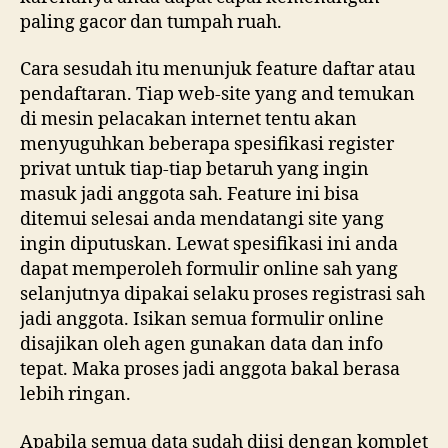
paling gacor dan tumpah ruah.
Cara sesudah itu menunjuk feature daftar atau
pendaftaran. Tiap web-site yang and temukan
di mesin pelacakan internet tentu akan
menyuguhkan beberapa spesifikasi register
privat untuk tiap-tiap betaruh yang ingin
masuk jadi anggota sah. Feature ini bisa
ditemui selesai anda mendatangi site yang
ingin diputuskan. Lewat spesifikasi ini anda
dapat memperoleh formulir online sah yang
selanjutnya dipakai selaku proses registrasi sah
jadi anggota. Isikan semua formulir online
disajikan oleh agen gunakan data dan info
tepat. Maka proses jadi anggota bakal berasa
lebih ringan.
Apabila semua data sudah diisi dengan komplet