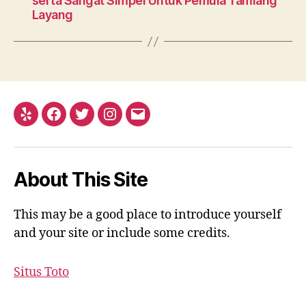
serta Sangat Simpel Untuk Pemula Tamiang
Layang
Yelp
Facebook
Twitter
Instagram
Email
About This Site
This may be a good place to introduce yourself
and your site or include some credits.
Situs Toto