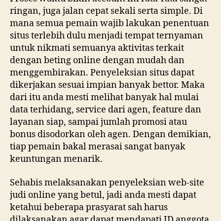
ringan, juga jalan cepat sekali serta simple. Di
mana semua pemain wajib lakukan penentuan
situs terlebih dulu menjadi tempat ternyaman
untuk nikmati semuanya aktivitas terkait
dengan beting online dengan mudah dan
menggembirakan. Penyeleksian situs dapat
dikerjakan sesuai impian banyak bettor. Maka
dari itu anda mesti melihat banyak hal mulai
data terhidang, service dari agen, feature dan
layanan siap, sampai jumlah promosi atau
bonus disodorkan oleh agen. Dengan demikian,
tiap pemain bakal merasai sangat banyak
keuntungan menarik.
Sehabis melaksanakan penyeleksian web-site
judi online yang betul, jadi anda mesti dapat
ketahui beberapa prasyarat sah harus
dilaksanakan agar dapat mendapati ID anggota