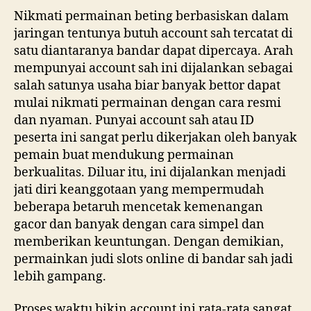
Nikmati permainan beting berbasiskan dalam
jaringan tentunya butuh account sah tercatat di
satu diantaranya bandar dapat dipercaya. Arah
mempunyai account sah ini dijalankan sebagai
salah satunya usaha biar banyak bettor dapat
mulai nikmati permainan dengan cara resmi
dan nyaman. Punyai account sah atau ID
peserta ini sangat perlu dikerjakan oleh banyak
pemain buat mendukung permainan
berkualitas. Diluar itu, ini dijalankan menjadi
jati diri keanggotaan yang mempermudah
beberapa betaruh mencetak kemenangan
gacor dan banyak dengan cara simpel dan
memberikan keuntungan. Dengan demikian,
permainkan judi slots online di bandar sah jadi
lebih gampang.
Proses waktu bikin account ini rata-rata sangat