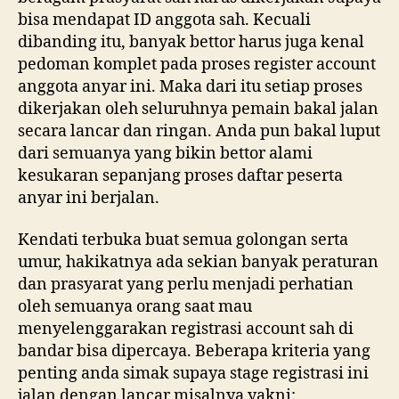
bisa mendapat ID anggota sah. Kecuali
dibanding itu, banyak bettor harus juga kenal
pedoman komplet pada proses register account
anggota anyar ini. Maka dari itu setiap proses
dikerjakan oleh seluruhnya pemain bakal jalan
secara lancar dan ringan. Anda pun bakal luput
dari semuanya yang bikin bettor alami
kesukaran sepanjang proses daftar peserta
anyar ini berjalan.
Kendati terbuka buat semua golongan serta
umur, hakikatnya ada sekian banyak peraturan
dan prasyarat yang perlu menjadi perhatian
oleh semuanya orang saat mau
menyelenggarakan registrasi account sah di
bandar bisa dipercaya. Beberapa kriteria yang
penting anda simak supaya stage registrasi ini
jalan dengan lancar misalnya yakni: