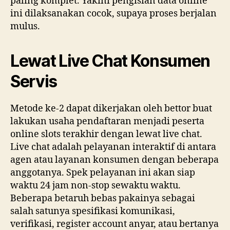
paling komplet. Yakini pengisian data online
ini dilaksanakan cocok, supaya proses berjalan
mulus.
Lewat Live Chat Konsumen
Servis
Metode ke-2 dapat dikerjakan oleh bettor buat
lakukan usaha pendaftaran menjadi peserta
online slots terakhir dengan lewat live chat.
Live chat adalah pelayanan interaktif di antara
agen atau layanan konsumen dengan beberapa
anggotanya. Spek pelayanan ini akan siap
waktu 24 jam non-stop sewaktu waktu.
Beberapa betaruh bebas pakainya sebagai
salah satunya spesifikasi komunikasi,
verifikasi, register account anyar, atau bertanya