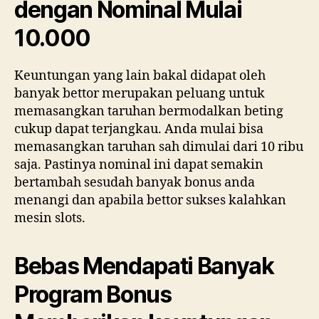
dengan Nominal Mulai
10.000
Keuntungan yang lain bakal didapat oleh
banyak bettor merupakan peluang untuk
memasangkan taruhan bermodalkan beting
cukup dapat terjangkau. Anda mulai bisa
memasangkan taruhan sah dimulai dari 10 ribu
saja. Pastinya nominal ini dapat semakin
bertambah sesudah banyak bonus anda
menangi dan apabila bettor sukses kalahkan
mesin slots.
Bebas Mendapati Banyak
Program Bonus