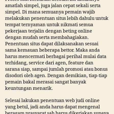
amatlah simpel, juga jalan cepat sekali serta
simpel. Di mana semuanya pemain wajib
melakukan penentuan situs lebih dahulu untuk
tempat ternyaman untuk nikmati semua
pekerjaan terjalin dengan beting online
dengan mudah serta membahagiakan.
Penentuan situs dapat dilaksanakan sesuai
sama kemauan beberapa bettor. Maka anda
harus mencermati berbagai perihal mulai data
terhidang, service dari agen, feature dan
sarana siap, sampai jumlah promosi atau bonus
disodori oleh agen. Dengan demikian, tiap-tiap
pemain bakal merasai sangat banyak
keuntungan menarik.
Selesai lakukan penentuan web judi online
yang betul, jadi anda harus dapat mengenal
beragam prasyarat sah harus dikerjakan supaya