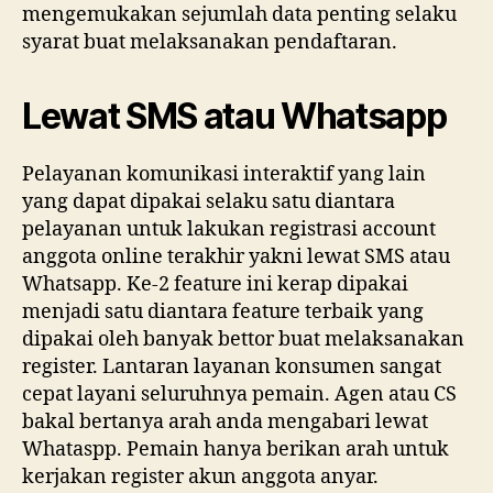
mengemukakan sejumlah data penting selaku
syarat buat melaksanakan pendaftaran.
Lewat SMS atau Whatsapp
Pelayanan komunikasi interaktif yang lain
yang dapat dipakai selaku satu diantara
pelayanan untuk lakukan registrasi account
anggota online terakhir yakni lewat SMS atau
Whatsapp. Ke-2 feature ini kerap dipakai
menjadi satu diantara feature terbaik yang
dipakai oleh banyak bettor buat melaksanakan
register. Lantaran layanan konsumen sangat
cepat layani seluruhnya pemain. Agen atau CS
bakal bertanya arah anda mengabari lewat
Whataspp. Pemain hanya berikan arah untuk
kerjakan register akun anggota anyar.