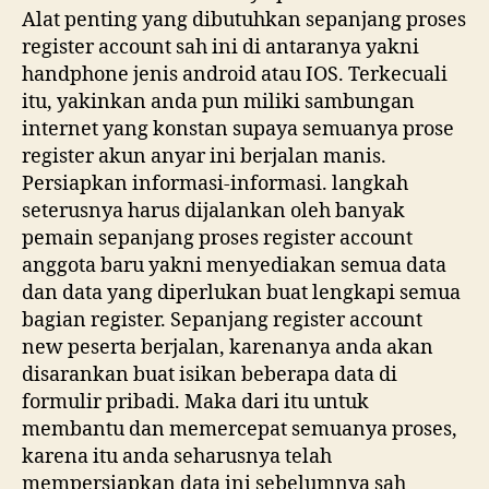
Alat penting yang dibutuhkan sepanjang proses
register account sah ini di antaranya yakni
handphone jenis android atau IOS. Terkecuali
itu, yakinkan anda pun miliki sambungan
internet yang konstan supaya semuanya prose
register akun anyar ini berjalan manis.
Persiapkan informasi-informasi. langkah
seterusnya harus dijalankan oleh banyak
pemain sepanjang proses register account
anggota baru yakni menyediakan semua data
dan data yang diperlukan buat lengkapi semua
bagian register. Sepanjang register account
new peserta berjalan, karenanya anda akan
disarankan buat isikan beberapa data di
formulir pribadi. Maka dari itu untuk
membantu dan memercepat semuanya proses,
karena itu anda seharusnya telah
mempersiapkan data ini sebelumnya sah