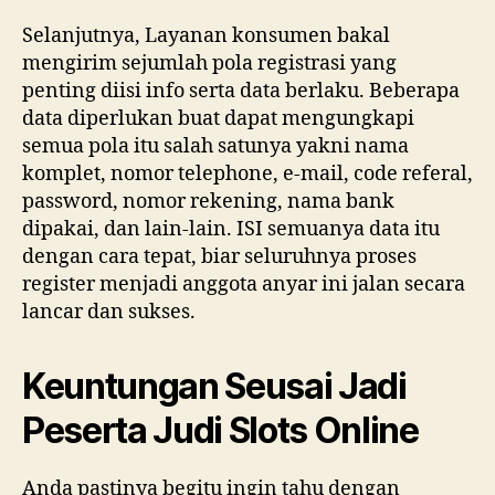
Selanjutnya, Layanan konsumen bakal
mengirim sejumlah pola registrasi yang
penting diisi info serta data berlaku. Beberapa
data diperlukan buat dapat mengungkapi
semua pola itu salah satunya yakni nama
komplet, nomor telephone, e-mail, code referal,
password, nomor rekening, nama bank
dipakai, dan lain-lain. ISI semuanya data itu
dengan cara tepat, biar seluruhnya proses
register menjadi anggota anyar ini jalan secara
lancar dan sukses.
Keuntungan Seusai Jadi
Peserta Judi Slots Online
Anda pastinya begitu ingin tahu dengan