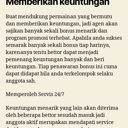
Memberikan keuntungan
Buat mendukung permainan yang bermutu
dan memberikan keuntungan, jadi agen akan
sajikan banyak sekali bonus menarik dan
program promosi terhebat. Apabila anda sukses
semarak banyak sekali bonus tiap harinya,
karenanya tentu bettor dapat menjadi
pemenang keuntungan banyak dan beri
keuntungan. Tiap penawaran bonus ini cuma
dapat didapat bila anda terkelompok selaku
anggota sah.
Memperoleh Servis 24/7
Keuntungan menarik yang lain akan diterima
oleh beberapa bettor sesudah masuk jadi
anggota aktif merupakan mendapati service