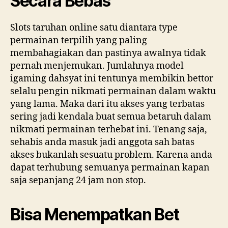
Secara Bebas
Slots taruhan online satu diantara type
permainan terpilih yang paling
membahagiakan dan pastinya awalnya tidak
pernah menjemukan. Jumlahnya model
igaming dahsyat ini tentunya membikin bettor
selalu pengin nikmati permainan dalam waktu
yang lama. Maka dari itu akses yang terbatas
sering jadi kendala buat semua betaruh dalam
nikmati permainan terhebat ini. Tenang saja,
sehabis anda masuk jadi anggota sah batas
akses bukanlah sesuatu problem. Karena anda
dapat terhubung semuanya permainan kapan
saja sepanjang 24 jam non stop.
Bisa Menempatkan Bet