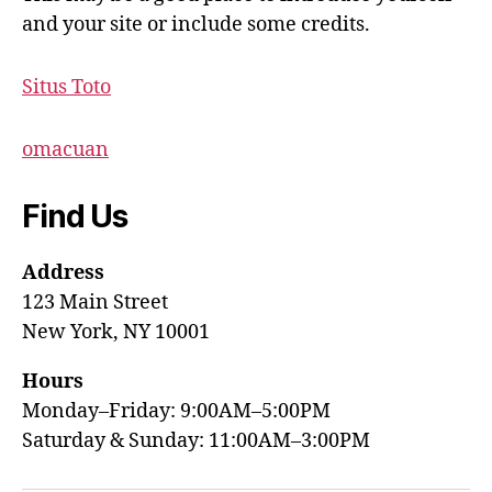
and your site or include some credits.
Situs Toto
omacuan
Find Us
Address
123 Main Street
New York, NY 10001
Hours
Monday–Friday: 9:00AM–5:00PM
Saturday & Sunday: 11:00AM–3:00PM