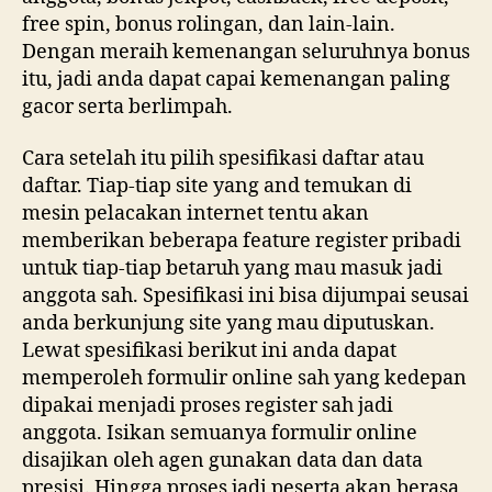
free spin, bonus rolingan, dan lain-lain.
Dengan meraih kemenangan seluruhnya bonus
itu, jadi anda dapat capai kemenangan paling
gacor serta berlimpah.
Cara setelah itu pilih spesifikasi daftar atau
daftar. Tiap-tiap site yang and temukan di
mesin pelacakan internet tentu akan
memberikan beberapa feature register pribadi
untuk tiap-tiap betaruh yang mau masuk jadi
anggota sah. Spesifikasi ini bisa dijumpai seusai
anda berkunjung site yang mau diputuskan.
Lewat spesifikasi berikut ini anda dapat
memperoleh formulir online sah yang kedepan
dipakai menjadi proses register sah jadi
anggota. Isikan semuanya formulir online
disajikan oleh agen gunakan data dan data
presisi. Hingga proses jadi peserta akan berasa