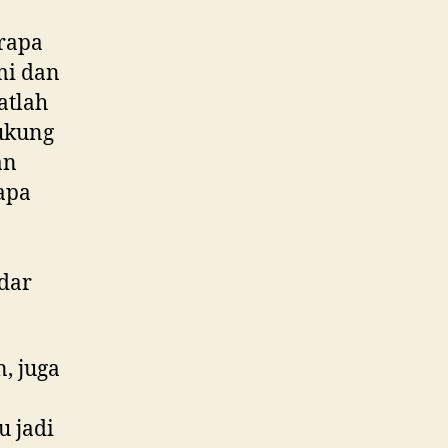
erapa
mi dan
atlah
ukung
an
apa
ndar
n, juga
u jadi