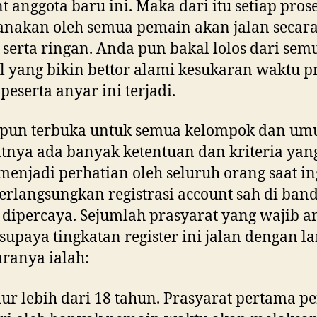
t anggota baru ini. Maka dari itu setiap pros
anakan oleh semua pemain akan jalan secar
 serta ringan. Anda pun bakal lolos dari sem
l yang bikin bettor alami kesukaran waktu p
 peserta anyar ini terjadi.
pun terbuka untuk semua kelompok dan umu
tnya ada banyak ketentuan dan kriteria yan
menjadi perhatian oleh seluruh orang saat in
langsungkan registrasi account sah di ban
 dipercaya. Sejumlah prasyarat yang wajib a
supaya tingkatan register ini jalan dengan l
aranya ialah:
r lebih dari 18 tahun. Prasyarat pertama pe