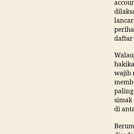
accoun
dilaks
lancar
periha
daftar
Walau
hakika
wajib 
member
paling
simak 
di ant
Berumu