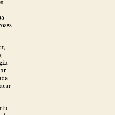
es
a
ua
roses
r,
g
gin
dar
nda
ancar
rlu