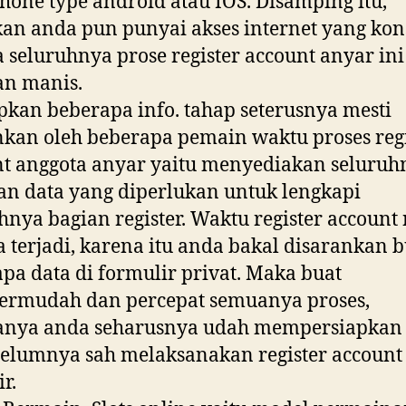
one type android atau IOS. Disamping itu,
an anda pun punyai akses internet yang kon
 seluruhnya prose register account anyar ini
an manis.
pkan beberapa info. tahap seterusnya mesti
nkan oleh beberapa pemain waktu proses regi
t anggota anyar yaitu menyediakan seluruh
an data yang diperlukan untuk lengkapi
hnya bagian register. Waktu register account
a terjadi, karena itu anda bakal disarankan bu
pa data di formulir privat. Maka buat
rmudah dan percepat semuanya proses,
anya anda seharusnya udah mempersiapkan 
belumnya sah melaksanakan register account
r.