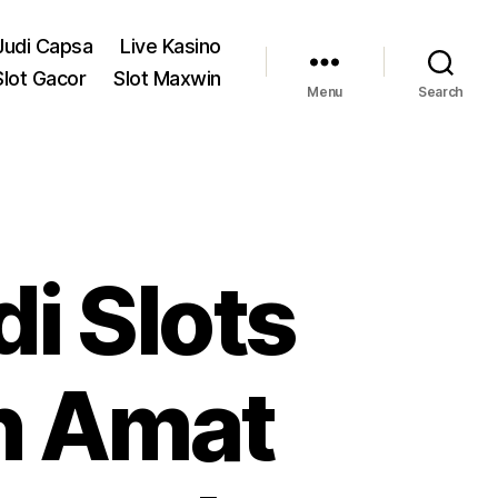
Judi Capsa
Live Kasino
Slot Gacor
Slot Maxwin
Menu
Search
i Slots
an Amat