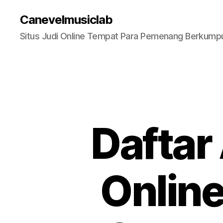
Canevelmusiclab
Situs Judi Online Tempat Para Pemenang Berkumpu
Daftar
Online