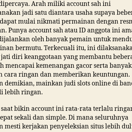
dipercaya. Arah miliki account sah ini
anakan jadi satu diantara usaha supaya beb
 dapat mulai nikmati permainan dengan res
. Punya account sah atau ID anggota ini am
 dijalankan oleh banyak pemain untuk mend
nan bermutu. Terkecuali itu, ini dilaksanak
 jati diri keanggotaan yang membantu beber
uh mencapai kemenangan gacor serta banyak
n cara ringan dan memberikan keuntungan.
 demikian, mainkan judi slots online di ba
di lebih ringan.
 saat bikin account ini rata-rata terlalu ringa
cepat sekali dan simple. Di mana seluruhnya
 mesti kerjakan penyeleksian situs lebih dul