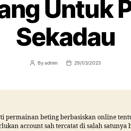
ng Untuk 
Sekadau
By
admin
29/03/2023
Post
Post
author
date
i permainan beting berbasiskan online tent
ukan account sah tercatat di salah satunya