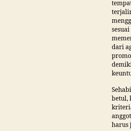
tempa
terjal
mengge
sesuai
memerh
dari a
promos
demiki
keunt
Sehabi
betul,
kriter
anggot
harus 