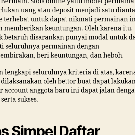
Bermain. Slots online yaitu model permain
ukan uang atau deposit menjadi satu diant
 terhebat untuk dapat nikmati permainan in
 memberikan keuntungan. Oleh karena itu,
 betaruh disarankan punyai modal untuk d
ti seluruhnya permainan dengan
embirakan, beri keuntungan, dan heboh.
 lengkapi seluruhnya kriteria di atas, karena
 dilaksanakan oleh bettor buat dapat lakuka
er account anggota baru ini dapat jalan deng
 serta sukses.
ps Simpel Daftar