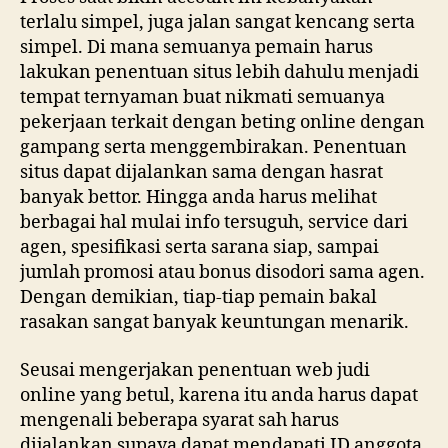
terlalu simpel, juga jalan sangat kencang serta
simpel. Di mana semuanya pemain harus
lakukan penentuan situs lebih dahulu menjadi
tempat ternyaman buat nikmati semuanya
pekerjaan terkait dengan beting online dengan
gampang serta menggembirakan. Penentuan
situs dapat dijalankan sama dengan hasrat
banyak bettor. Hingga anda harus melihat
berbagai hal mulai info tersuguh, service dari
agen, spesifikasi serta sarana siap, sampai
jumlah promosi atau bonus disodori sama agen.
Dengan demikian, tiap-tiap pemain bakal
rasakan sangat banyak keuntungan menarik.
Seusai mengerjakan penentuan web judi
online yang betul, karena itu anda harus dapat
mengenali beberapa syarat sah harus
dijalankan supaya dapat mendapati ID anggota