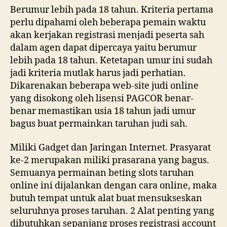
Berumur lebih pada 18 tahun. Kriteria pertama
perlu dipahami oleh beberapa pemain waktu
akan kerjakan registrasi menjadi peserta sah
dalam agen dapat dipercaya yaitu berumur
lebih pada 18 tahun. Ketetapan umur ini sudah
jadi kriteria mutlak harus jadi perhatian.
Dikarenakan beberapa web-site judi online
yang disokong oleh lisensi PAGCOR benar-
benar memastikan usia 18 tahun jadi umur
bagus buat permainkan taruhan judi sah.
Miliki Gadget dan Jaringan Internet. Prasyarat
ke-2 merupakan miliki prasarana yang bagus.
Semuanya permainan beting slots taruhan
online ini dijalankan dengan cara online, maka
butuh tempat untuk alat buat mensukseskan
seluruhnya proses taruhan. 2 Alat penting yang
dibutuhkan sepanjang proses registrasi account