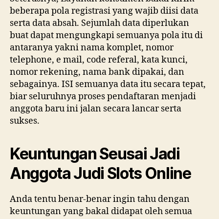
beberapa pola registrasi yang wajib diisi data
serta data absah. Sejumlah data diperlukan
buat dapat mengungkapi semuanya pola itu di
antaranya yakni nama komplet, nomor
telephone, e mail, code referal, kata kunci,
nomor rekening, nama bank dipakai, dan
sebagainya. ISI semuanya data itu secara tepat,
biar seluruhnya proses pendaftaran menjadi
anggota baru ini jalan secara lancar serta
sukses.
Keuntungan Seusai Jadi
Anggota Judi Slots Online
Anda tentu benar-benar ingin tahu dengan
keuntungan yang bakal didapat oleh semua