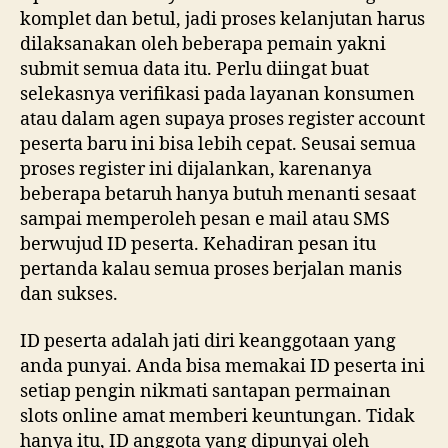
komplet dan betul, jadi proses kelanjutan harus
dilaksanakan oleh beberapa pemain yakni
submit semua data itu. Perlu diingat buat
selekasnya verifikasi pada layanan konsumen
atau dalam agen supaya proses register account
peserta baru ini bisa lebih cepat. Seusai semua
proses register ini dijalankan, karenanya
beberapa betaruh hanya butuh menanti sesaat
sampai memperoleh pesan e mail atau SMS
berwujud ID peserta. Kehadiran pesan itu
pertanda kalau semua proses berjalan manis
dan sukses.
ID peserta adalah jati diri keanggotaan yang
anda punyai. Anda bisa memakai ID peserta ini
setiap pengin nikmati santapan permainan
slots online amat memberi keuntungan. Tidak
hanya itu, ID anggota yang dipunyai oleh