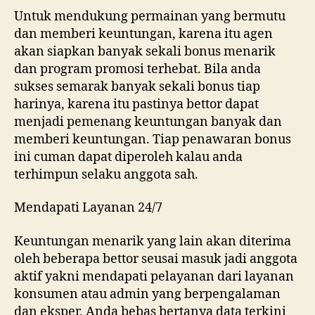
Untuk mendukung permainan yang bermutu
dan memberi keuntungan, karena itu agen
akan siapkan banyak sekali bonus menarik
dan program promosi terhebat. Bila anda
sukses semarak banyak sekali bonus tiap
harinya, karena itu pastinya bettor dapat
menjadi pemenang keuntungan banyak dan
memberi keuntungan. Tiap penawaran bonus
ini cuman dapat diperoleh kalau anda
terhimpun selaku anggota sah.
Mendapati Layanan 24/7
Keuntungan menarik yang lain akan diterima
oleh beberapa bettor seusai masuk jadi anggota
aktif yakni mendapati pelayanan dari layanan
konsumen atau admin yang berpengalaman
dan eksper. Anda bebas bertanya data terkini