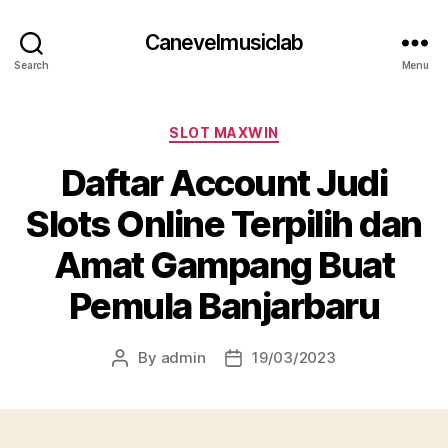
Canevelmusiclab
Search
Menu
Categories
SLOT MAXWIN
Daftar Account Judi
Slots Online Terpilih dan
Amat Gampang Buat
Pemula Banjarbaru
By
admin
19/03/2023
Post
Post
author
date