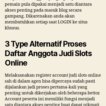
pemain pula dipakai menjadi satu diantara
akses penting pada masuk blog secara
gampang. Dikarenakan anda akan
membutuhkan setiap saat LOGIN ke situs
khusus.
3 Type Alternatif Proses
Daftar Anggota Judi Slots
Online
Melaksanakan register account judi slots online
sah di dalam agen bisa dipercaya sudah pasti
dijalankan jadi proses pertama-kali yang
penting untuk dikerjakan oleh beberapa bettor.
Account peserta ini memiliki fungsi menjadi
satu diantara akses penting buat dapat nikmati