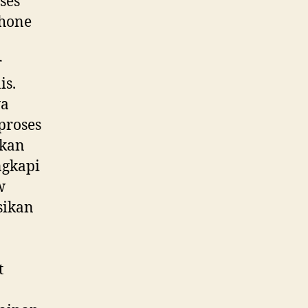
ses
phone
r
is.
ya
proses
pkan
ngkapi
w
sikan
t