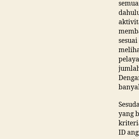
semuan
dahul
aktivi
membah
sesuai
meliha
pelaya
jumlah
Dengan
banya
Sesuda
yang b
kriter
ID ang