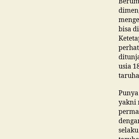
Berumu
dimen
menger
bisa d
Keteta
perhat
ditun
usia 1
taruha
Punya 
yakni 
permai
denga
selaku