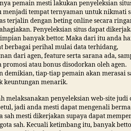
ya pemain mesti lakukan penyeleksian situs
u menjadi tempat ternyaman untuk nikmati 
tas terjalin dengan beting online secara ring
agiakan. Penyeleksian situs dapat dikerja
 impian banyak bettor. Maka dari itu anda ha
t berbagai perihal mulai data terhidang,
nan dari agen, feature serta sarana ada, sam
 promosi atau bonus disodorkan oleh agen.
 demikian, tiap-tiap pemain akan merasai s
k keuntungan menarik.
h melaksanakan penyeleksian web-site judi 
etul, jadi anda mesti dapat mengenali berm
ia sah mesti dikerjakan supaya dapat mempe
gota sah. Kecuali ketimbang itu, banyak bett