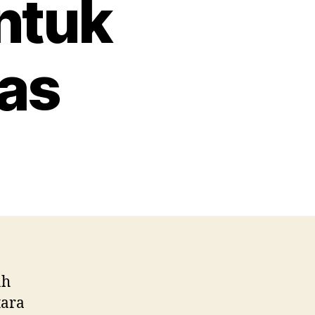
ntuk
as
ah
tara