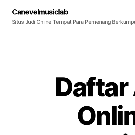
Canevelmusiclab
Situs Judi Online Tempat Para Pemenang Berkumpu
Daftar
Onli