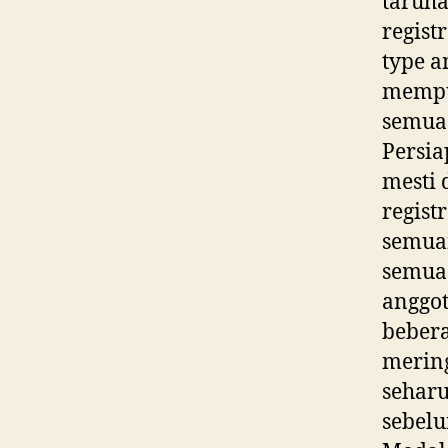
taruha
regist
type a
mempu
semua 
Persia
mesti 
regist
semuan
semua 
anggot
bebera
mering
seharu
sebelu