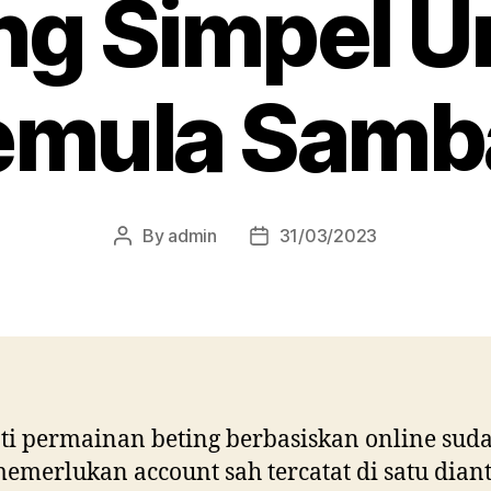
ing Simpel U
emula Samb
By
admin
31/03/2023
Post
Post
author
date
i permainan beting berbasiskan online sud
memerlukan account sah tercatat di satu dian