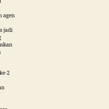
u
m agen
s jadi
g
uskan
n
ke-2
an