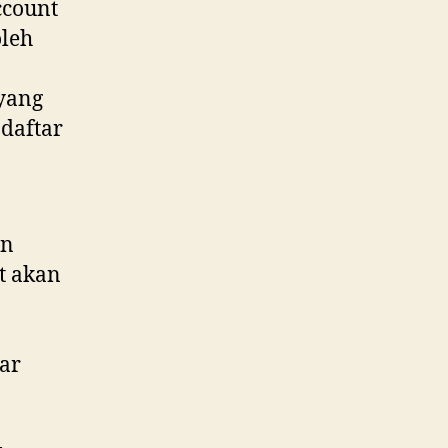
ccount
oleh
yang
daftar
an
t akan
car