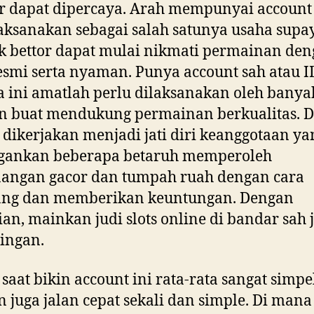
 dapat dipercaya. Arah mempunyai account
laksanakan sebagai salah satunya usaha supa
 bettor dapat mulai nikmati permainan de
esmi serta nyaman. Punya account sah atau I
a ini amatlah perlu dilaksanakan oleh banya
n buat mendukung permainan berkualitas. D
ni dikerjakan menjadi jati diri keanggotaan ya
gankan beberapa betaruh memperoleh
angan gacor dan tumpah ruah dengan cara
ng dan memberikan keuntungan. Dengan
an, mainkan judi slots online di bandar sah 
ringan.
 saat bikin account ini rata-rata sangat simpe
 juga jalan cepat sekali dan simple. Di mana