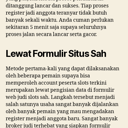
ditanggung lancar dan sukses. Tiap proses
register jadi anggota teranyar tidak butuh
banyak sekali waktu. Anda cuman perlukan
sekitaran 5 menit saja supaya seluruhnya
proses jalan secara lancar serta gacor.
Lewat Formulir Situs Sah
Metode pertama-kali yang dapat dilaksanakan
oleh beberapa pemain supaya bisa
memperoleh account peserta slots terkini
merupakan lewat pengisian data di formulir
web judi slots sah. Langkah tersebut menjadi
salah satunya usaha sangat banyak dijalankan
oleh banyak pemain yang mau mengadakan
register menjadi anggota baru. Sangat banyak
broker judi terhebat yang siapkan formulir