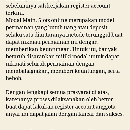
sebelumnya sah kerjakan register account
terkini.
Modal Main. Slots online merupakan model
permainan yang butuh uang atau deposit
selaku satu diantaranya metode terunggul buat
dapat nikmati permainan ini dengan
memberikan keuntungan. Untuk itu, banyak
betaruh disarankan miliki modal untuk dapat
nikmati seluruh permainan dengan
membahagiakan, memberi keuntungan, serta
heboh.
Dengan lengkapi semua prasyarat di atas,
karenanya proses dilaksanakan oleh bettor
buat dapat lakukan register account anggota
anyar ini dapat jalan dengan lancar dan sukses.