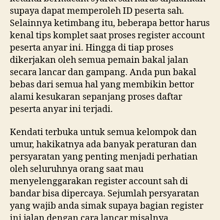
supaya dapat memperoleh ID peserta sah.
Selainnya ketimbang itu, beberapa bettor harus
kenal tips komplet saat proses register account
peserta anyar ini. Hingga di tiap proses
dikerjakan oleh semua pemain bakal jalan
secara lancar dan gampang. Anda pun bakal
bebas dari semua hal yang membikin bettor
alami kesukaran sepanjang proses daftar
peserta anyar ini terjadi.
Kendati terbuka untuk semua kelompok dan
umur, hakikatnya ada banyak peraturan dan
persyaratan yang penting menjadi perhatian
oleh seluruhnya orang saat mau
menyelenggarakan register account sah di
bandar bisa dipercaya. Sejumlah persyaratan
yang wajib anda simak supaya bagian register
ini jalan dengan cara lancar misalnya