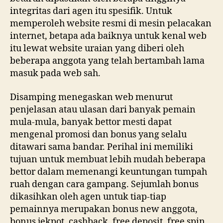
integritas dari agen itu spesifik. Untuk
memperoleh website resmi di mesin pelacakan
internet, betapa ada baiknya untuk kenal web
itu lewat website uraian yang diberi oleh
beberapa anggota yang telah bertambah lama
masuk pada web sah.
Disamping menegaskan web menurut
penjelasan atau ulasan dari banyak pemain
mula-mula, banyak bettor mesti dapat
mengenal promosi dan bonus yang selalu
ditawari sama bandar. Perihal ini memiliki
tujuan untuk membuat lebih mudah beberapa
bettor dalam memenangi keuntungan tumpah
ruah dengan cara gampang. Sejumlah bonus
dikasihkan oleh agen untuk tiap-tiap
pemainnya merupakan bonus new anggota,
bonus jekpot, cashback, free deposit, free spin,