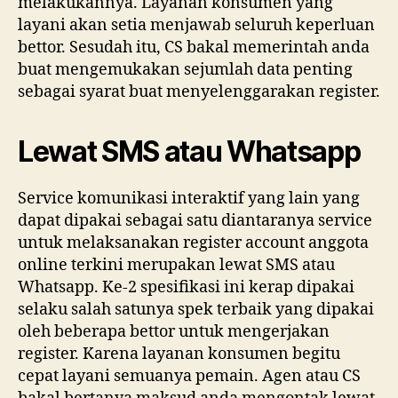
melakukannya. Layanan konsumen yang
layani akan setia menjawab seluruh keperluan
bettor. Sesudah itu, CS bakal memerintah anda
buat mengemukakan sejumlah data penting
sebagai syarat buat menyelenggarakan register.
Lewat SMS atau Whatsapp
Service komunikasi interaktif yang lain yang
dapat dipakai sebagai satu diantaranya service
untuk melaksanakan register account anggota
online terkini merupakan lewat SMS atau
Whatsapp. Ke-2 spesifikasi ini kerap dipakai
selaku salah satunya spek terbaik yang dipakai
oleh beberapa bettor untuk mengerjakan
register. Karena layanan konsumen begitu
cepat layani semuanya pemain. Agen atau CS