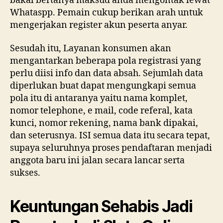
bakal bertanya maksud anda mengontak lewat
Whataspp. Pemain cukup berikan arah untuk
mengerjakan register akun peserta anyar.
Sesudah itu, Layanan konsumen akan
mengantarkan beberapa pola registrasi yang
perlu diisi info dan data absah. Sejumlah data
diperlukan buat dapat mengungkapi semua
pola itu di antaranya yaitu nama komplet,
nomor telephone, e mail, code referal, kata
kunci, nomor rekening, nama bank dipakai,
dan seterusnya. ISI semua data itu secara tepat,
supaya seluruhnya proses pendaftaran menjadi
anggota baru ini jalan secara lancar serta
sukses.
Keuntungan Sehabis Jadi