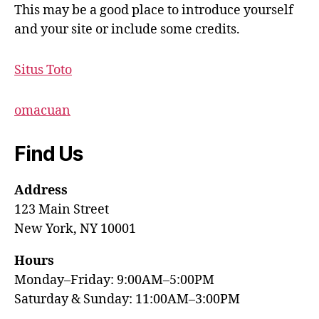
This may be a good place to introduce yourself
and your site or include some credits.
Situs Toto
omacuan
Find Us
Address
123 Main Street
New York, NY 10001
Hours
Monday–Friday: 9:00AM–5:00PM
Saturday & Sunday: 11:00AM–3:00PM