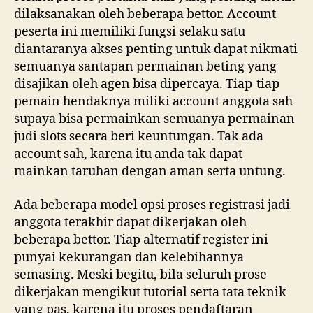
dilaksanakan oleh beberapa bettor. Account
peserta ini memiliki fungsi selaku satu
diantaranya akses penting untuk dapat nikmati
semuanya santapan permainan beting yang
disajikan oleh agen bisa dipercaya. Tiap-tiap
pemain hendaknya miliki account anggota sah
supaya bisa permainkan semuanya permainan
judi slots secara beri keuntungan. Tak ada
account sah, karena itu anda tak dapat
mainkan taruhan dengan aman serta untung.
Ada beberapa model opsi proses registrasi jadi
anggota terakhir dapat dikerjakan oleh
beberapa bettor. Tiap alternatif register ini
punyai kekurangan dan kelebihannya
semasing. Meski begitu, bila seluruh prose
dikerjakan mengikut tutorial serta tata teknik
yang pas, karena itu proses pendaftaran