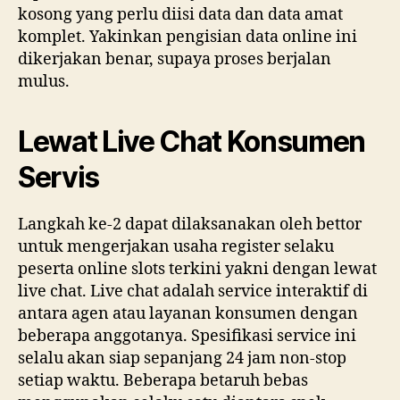
kosong yang perlu diisi data dan data amat
komplet. Yakinkan pengisian data online ini
dikerjakan benar, supaya proses berjalan
mulus.
Lewat Live Chat Konsumen
Servis
Langkah ke-2 dapat dilaksanakan oleh bettor
untuk mengerjakan usaha register selaku
peserta online slots terkini yakni dengan lewat
live chat. Live chat adalah service interaktif di
antara agen atau layanan konsumen dengan
beberapa anggotanya. Spesifikasi service ini
selalu akan siap sepanjang 24 jam non-stop
setiap waktu. Beberapa betaruh bebas