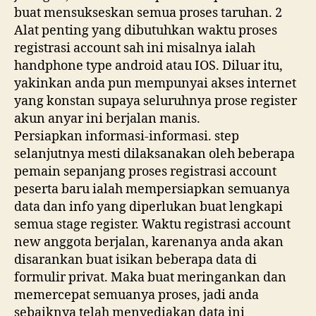
buat mensukseskan semua proses taruhan. 2
Alat penting yang dibutuhkan waktu proses
registrasi account sah ini misalnya ialah
handphone type android atau IOS. Diluar itu,
yakinkan anda pun mempunyai akses internet
yang konstan supaya seluruhnya prose register
akun anyar ini berjalan manis.
Persiapkan informasi-informasi. step
selanjutnya mesti dilaksanakan oleh beberapa
pemain sepanjang proses registrasi account
peserta baru ialah mempersiapkan semuanya
data dan info yang diperlukan buat lengkapi
semua stage register. Waktu registrasi account
new anggota berjalan, karenanya anda akan
disarankan buat isikan beberapa data di
formulir privat. Maka buat meringankan dan
memercepat semuanya proses, jadi anda
sebaiknya telah menyediakan data ini