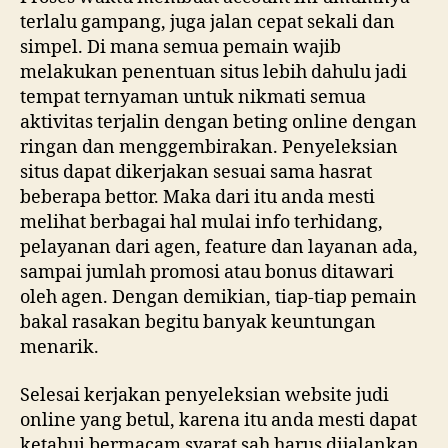
terlalu gampang, juga jalan cepat sekali dan
simpel. Di mana semua pemain wajib
melakukan penentuan situs lebih dahulu jadi
tempat ternyaman untuk nikmati semua
aktivitas terjalin dengan beting online dengan
ringan dan menggembirakan. Penyeleksian
situs dapat dikerjakan sesuai sama hasrat
beberapa bettor. Maka dari itu anda mesti
melihat berbagai hal mulai info terhidang,
pelayanan dari agen, feature dan layanan ada,
sampai jumlah promosi atau bonus ditawari
oleh agen. Dengan demikian, tiap-tiap pemain
bakal rasakan begitu banyak keuntungan
menarik.
Selesai kerjakan penyeleksian website judi
online yang betul, karena itu anda mesti dapat
ketahui bermacam syarat sah harus dijalankan