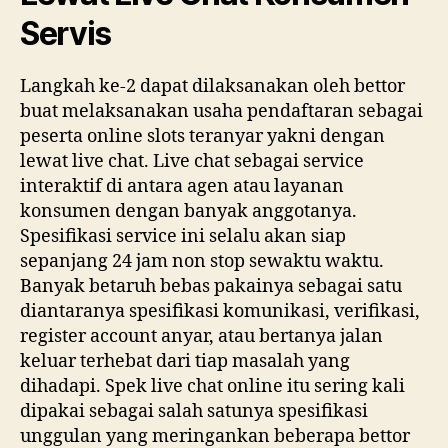
Servis
Langkah ke-2 dapat dilaksanakan oleh bettor
buat melaksanakan usaha pendaftaran sebagai
peserta online slots teranyar yakni dengan
lewat live chat. Live chat sebagai service
interaktif di antara agen atau layanan
konsumen dengan banyak anggotanya.
Spesifikasi service ini selalu akan siap
sepanjang 24 jam non stop sewaktu waktu.
Banyak betaruh bebas pakainya sebagai satu
diantaranya spesifikasi komunikasi, verifikasi,
register account anyar, atau bertanya jalan
keluar terhebat dari tiap masalah yang
dihadapi. Spek live chat online itu sering kali
dipakai sebagai salah satunya spesifikasi
unggulan yang meringankan beberapa bettor