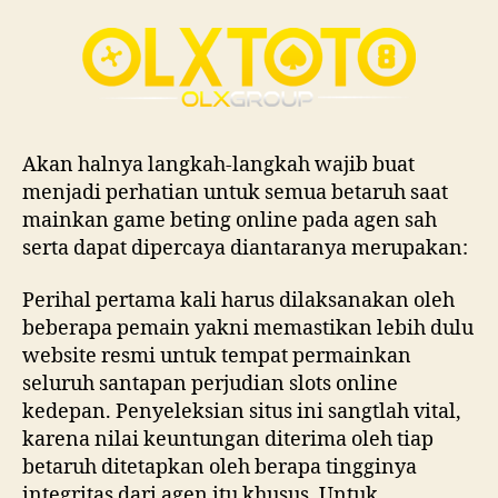
Akan halnya langkah-langkah wajib buat
menjadi perhatian untuk semua betaruh saat
mainkan game beting online pada agen sah
serta dapat dipercaya diantaranya merupakan:
Perihal pertama kali harus dilaksanakan oleh
beberapa pemain yakni memastikan lebih dulu
website resmi untuk tempat permainkan
seluruh santapan perjudian slots online
kedepan. Penyeleksian situs ini sangtlah vital,
karena nilai keuntungan diterima oleh tiap
betaruh ditetapkan oleh berapa tingginya
integritas dari agen itu khusus. Untuk