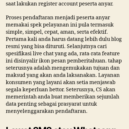
saat lakukan register account peserta anyar.
Proses pendaftaran menjadi peserta anyar
memakai spek pelayanan ini pula termasuk
simple, simpel, cepat, aman, serta efektif.
Pertama kali anda harus datang lebih dulu blog
resmi yang bisa dituruti. Selanjutnya cari
spesifikasi live chat yang ada, rata-rata feature
ini disinyalir ikon pesan pemberitahuan. tahap
seterusnya adalah mengemukakan tujuan dan
maksud yang akan anda laksanakan. Layanan
konsumen yang layani akan setia menjawab
segala keperluan bettor. Seterusnya, CS akan
memerintah anda buat memberikan sejumlah
data penting sebagai prasyarat untuk
menyelenggarakan pendaftaran.