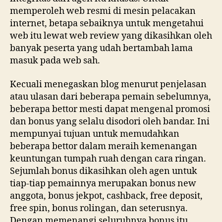
memperoleh web resmi di mesin pelacakan
internet, betapa sebaiknya untuk mengetahui
web itu lewat web review yang dikasihkan oleh
banyak peserta yang udah bertambah lama
masuk pada web sah.
Kecuali menegaskan blog menurut penjelasan
atau ulasan dari beberapa pemain sebelumnya,
beberapa bettor mesti dapat mengenal promosi
dan bonus yang selalu disodori oleh bandar. Ini
mempunyai tujuan untuk memudahkan
beberapa bettor dalam meraih kemenangan
keuntungan tumpah ruah dengan cara ringan.
Sejumlah bonus dikasihkan oleh agen untuk
tiap-tiap pemainnya merupakan bonus new
anggota, bonus jekpot, cashback, free deposit,
free spin, bonus rolingan, dan seterusnya.
Dengan memenangi seluruhnya bonus itu,