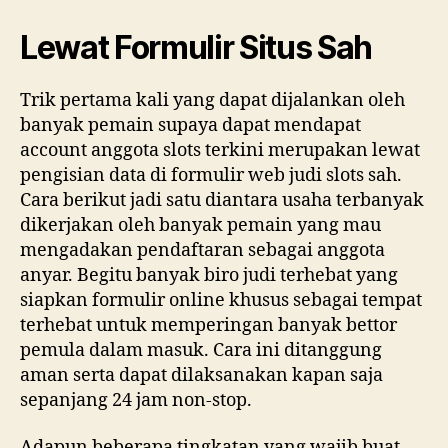
Lewat Formulir Situs Sah
Trik pertama kali yang dapat dijalankan oleh
banyak pemain supaya dapat mendapat
account anggota slots terkini merupakan lewat
pengisian data di formulir web judi slots sah.
Cara berikut jadi satu diantara usaha terbanyak
dikerjakan oleh banyak pemain yang mau
mengadakan pendaftaran sebagai anggota
anyar. Begitu banyak biro judi terhebat yang
siapkan formulir online khusus sebagai tempat
terhebat untuk memperingan banyak bettor
pemula dalam masuk. Cara ini ditanggung
aman serta dapat dilaksanakan kapan saja
sepanjang 24 jam non-stop.
Adapun beberapa tingkatan yang wajib buat