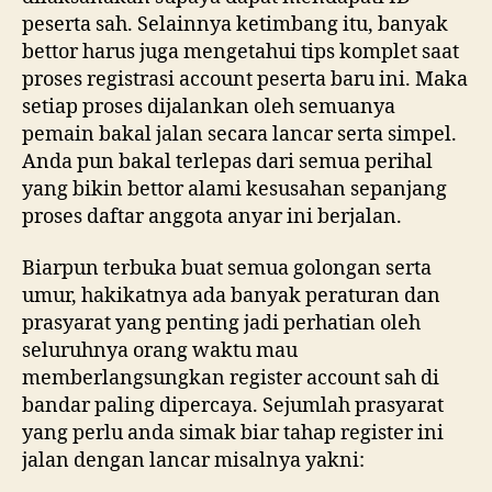
peserta sah. Selainnya ketimbang itu, banyak
bettor harus juga mengetahui tips komplet saat
proses registrasi account peserta baru ini. Maka
setiap proses dijalankan oleh semuanya
pemain bakal jalan secara lancar serta simpel.
Anda pun bakal terlepas dari semua perihal
yang bikin bettor alami kesusahan sepanjang
proses daftar anggota anyar ini berjalan.
Biarpun terbuka buat semua golongan serta
umur, hakikatnya ada banyak peraturan dan
prasyarat yang penting jadi perhatian oleh
seluruhnya orang waktu mau
memberlangsungkan register account sah di
bandar paling dipercaya. Sejumlah prasyarat
yang perlu anda simak biar tahap register ini
jalan dengan lancar misalnya yakni: