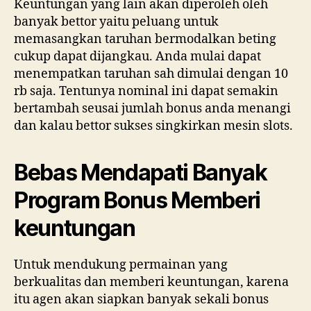
Keuntungan yang lain akan diperoleh oleh
banyak bettor yaitu peluang untuk
memasangkan taruhan bermodalkan beting
cukup dapat dijangkau. Anda mulai dapat
menempatkan taruhan sah dimulai dengan 10
rb saja. Tentunya nominal ini dapat semakin
bertambah seusai jumlah bonus anda menangi
dan kalau bettor sukses singkirkan mesin slots.
Bebas Mendapati Banyak
Program Bonus Memberi
keuntungan
Untuk mendukung permainan yang
berkualitas dan memberi keuntungan, karena
itu agen akan siapkan banyak sekali bonus