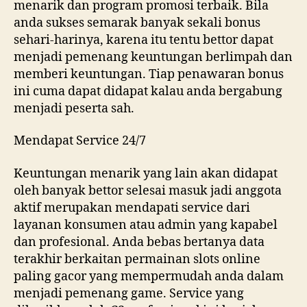
menarik dan program promosi terbaik. Bila
anda sukses semarak banyak sekali bonus
sehari-harinya, karena itu tentu bettor dapat
menjadi pemenang keuntungan berlimpah dan
memberi keuntungan. Tiap penawaran bonus
ini cuma dapat didapat kalau anda bergabung
menjadi peserta sah.
Mendapat Service 24/7
Keuntungan menarik yang lain akan didapat
oleh banyak bettor selesai masuk jadi anggota
aktif merupakan mendapati service dari
layanan konsumen atau admin yang kapabel
dan profesional. Anda bebas bertanya data
terakhir berkaitan permainan slots online
paling gacor yang mempermudah anda dalam
menjadi pemenang game. Service yang