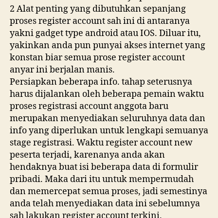
2 Alat penting yang dibutuhkan sepanjang
proses register account sah ini di antaranya
yakni gadget type android atau IOS. Diluar itu,
yakinkan anda pun punyai akses internet yang
konstan biar semua prose register account
anyar ini berjalan manis.
Persiapkan beberapa info. tahap seterusnya
harus dijalankan oleh beberapa pemain waktu
proses registrasi account anggota baru
merupakan menyediakan seluruhnya data dan
info yang diperlukan untuk lengkapi semuanya
stage registrasi. Waktu register account new
peserta terjadi, karenanya anda akan
hendaknya buat isi beberapa data di formulir
pribadi. Maka dari itu untuk mempermudah
dan memercepat semua proses, jadi semestinya
anda telah menyediakan data ini sebelumnya
sah lakukan register account terkini.