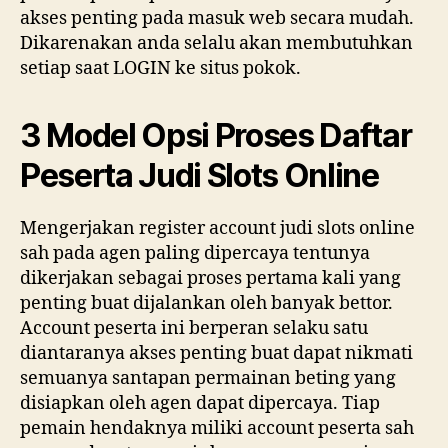
akses penting pada masuk web secara mudah.
Dikarenakan anda selalu akan membutuhkan
setiap saat LOGIN ke situs pokok.
3 Model Opsi Proses Daftar
Peserta Judi Slots Online
Mengerjakan register account judi slots online
sah pada agen paling dipercaya tentunya
dikerjakan sebagai proses pertama kali yang
penting buat dijalankan oleh banyak bettor.
Account peserta ini berperan selaku satu
diantaranya akses penting buat dapat nikmati
semuanya santapan permainan beting yang
disiapkan oleh agen dapat dipercaya. Tiap
pemain hendaknya miliki account peserta sah