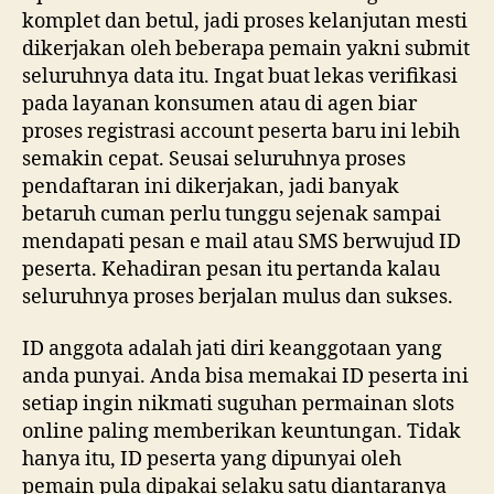
komplet dan betul, jadi proses kelanjutan mesti
dikerjakan oleh beberapa pemain yakni submit
seluruhnya data itu. Ingat buat lekas verifikasi
pada layanan konsumen atau di agen biar
proses registrasi account peserta baru ini lebih
semakin cepat. Seusai seluruhnya proses
pendaftaran ini dikerjakan, jadi banyak
betaruh cuman perlu tunggu sejenak sampai
mendapati pesan e mail atau SMS berwujud ID
peserta. Kehadiran pesan itu pertanda kalau
seluruhnya proses berjalan mulus dan sukses.
ID anggota adalah jati diri keanggotaan yang
anda punyai. Anda bisa memakai ID peserta ini
setiap ingin nikmati suguhan permainan slots
online paling memberikan keuntungan. Tidak
hanya itu, ID peserta yang dipunyai oleh
pemain pula dipakai selaku satu diantaranya