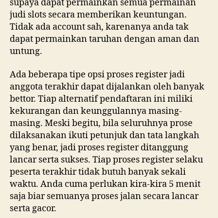
supaya dapat permainkan semua permainan
judi slots secara memberikan keuntungan.
Tidak ada account sah, karenanya anda tak
dapat permainkan taruhan dengan aman dan
untung.
Ada beberapa tipe opsi proses register jadi
anggota terakhir dapat dijalankan oleh banyak
bettor. Tiap alternatif pendaftaran ini miliki
kekurangan dan keunggulannya masing-
masing. Meski begitu, bila seluruhnya prose
dilaksanakan ikuti petunjuk dan tata langkah
yang benar, jadi proses register ditanggung
lancar serta sukses. Tiap proses register selaku
peserta terakhir tidak butuh banyak sekali
waktu. Anda cuma perlukan kira-kira 5 menit
saja biar semuanya proses jalan secara lancar
serta gacor.