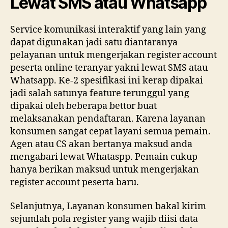
Lewat SMS atau Whatsapp
Service komunikasi interaktif yang lain yang
dapat digunakan jadi satu diantaranya
pelayanan untuk mengerjakan register account
peserta online teranyar yakni lewat SMS atau
Whatsapp. Ke-2 spesifikasi ini kerap dipakai
jadi salah satunya feature terunggul yang
dipakai oleh beberapa bettor buat
melaksanakan pendaftaran. Karena layanan
konsumen sangat cepat layani semua pemain.
Agen atau CS akan bertanya maksud anda
mengabari lewat Whataspp. Pemain cukup
hanya berikan maksud untuk mengerjakan
register account peserta baru.
Selanjutnya, Layanan konsumen bakal kirim
sejumlah pola register yang wajib diisi data