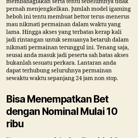
membahagiakan serta tentu sebelumnya tidak
pernah menjengkelkan. Jumlah model igaming
heboh ini tentu membuat bettor terus-menerus
mau nikmati permainan dalam waktu yang
lama. Hingga akses yang terbatas kerap kali
jadi rintangan untuk semuanya betaruh dalam
nikmati permainan terunggul ini. Tenang saja,
seusai anda masuk jadi peserta sah batas akses
bukanlah sesuatu perkara. Lantaran anda
dapat terhubung seluruhnya permainan
sewaktu waktu sepanjang 24 jam non stop.
Bisa Menempatkan Bet
dengan Nominal Mulai 10
ribu