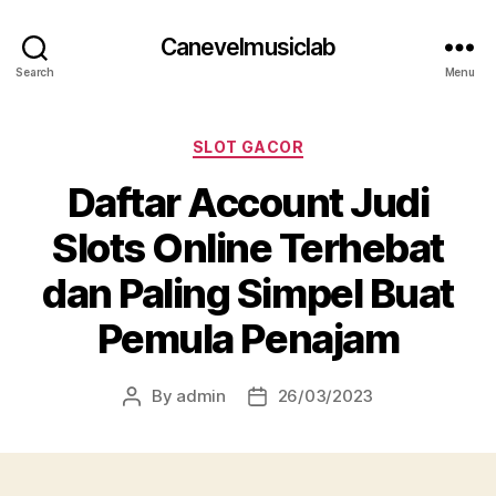
Canevelmusiclab
Search
Menu
Categories
SLOT GACOR
Daftar Account Judi
Slots Online Terhebat
dan Paling Simpel Buat
Pemula Penajam
By
admin
26/03/2023
Post
Post
author
date