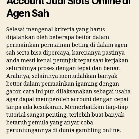
Account Judi Slots Online di
Agen Sah
Selesai mengenal kriteria yang harus
dijalankan oleh beberapa bettor dalam
permainkan permainan beting di dalam agen
sah serta bisa dipercaya, karenanya pastinya
anda mesti kenal petunjuk tepat saat kerjakan
seluruhnya proses dengan tepat dan benar.
Arahnya, selainnya memudahkan banyak
bettor dalam permainkan igaming dengan
gacor, cara ini pun dilaksanakan sebagai usaha
agar dapat memperoleh account dengan cepat
tanpa ada kesukaran. Memerhatikan tiap-tiap
tutorial sangat penting, terlebih buat banyak
betaruh pemula yang anyar coba
peruntungannya di dunia gambling online.