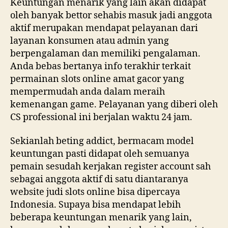
Keuntungan menarik yang lain akan didapat
oleh banyak bettor sehabis masuk jadi anggota
aktif merupakan mendapat pelayanan dari
layanan konsumen atau admin yang
berpengalaman dan memiliki pengalaman.
Anda bebas bertanya info terakhir terkait
permainan slots online amat gacor yang
mempermudah anda dalam meraih
kemenangan game. Pelayanan yang diberi oleh
CS professional ini berjalan waktu 24 jam.
Sekianlah beting addict, bermacam model
keuntungan pasti didapat oleh semuanya
pemain sesudah kerjakan register account sah
sebagai anggota aktif di satu diantaranya
website judi slots online bisa dipercaya
Indonesia. Supaya bisa mendapat lebih
beberapa keuntungan menarik yang lain,