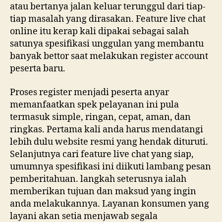
atau bertanya jalan keluar terunggul dari tiap-
tiap masalah yang dirasakan. Feature live chat
online itu kerap kali dipakai sebagai salah
satunya spesifikasi unggulan yang membantu
banyak bettor saat melakukan register account
peserta baru.
Proses register menjadi peserta anyar
memanfaatkan spek pelayanan ini pula
termasuk simple, ringan, cepat, aman, dan
ringkas. Pertama kali anda harus mendatangi
lebih dulu website resmi yang hendak dituruti.
Selanjutnya cari feature live chat yang siap,
umumnya spesifikasi ini diikuti lambang pesan
pemberitahuan. langkah seterusnya ialah
memberikan tujuan dan maksud yang ingin
anda melakukannya. Layanan konsumen yang
layani akan setia menjawab segala