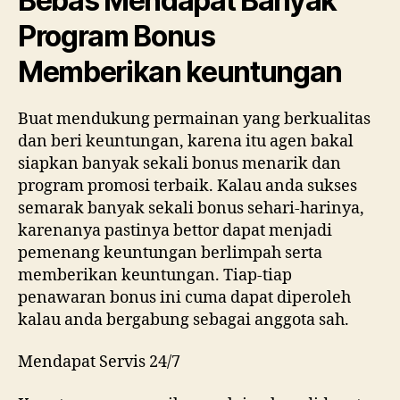
Bebas Mendapat Banyak
Program Bonus
Memberikan keuntungan
Buat mendukung permainan yang berkualitas
dan beri keuntungan, karena itu agen bakal
siapkan banyak sekali bonus menarik dan
program promosi terbaik. Kalau anda sukses
semarak banyak sekali bonus sehari-harinya,
karenanya pastinya bettor dapat menjadi
pemenang keuntungan berlimpah serta
memberikan keuntungan. Tiap-tiap
penawaran bonus ini cuma dapat diperoleh
kalau anda bergabung sebagai anggota sah.
Mendapat Servis 24/7