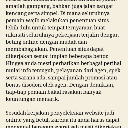
amatlah gampang, bahkan juga jalan sangat
kencang serta simpel. Di mana seluruhnya
pemain wajib melakukan penentuan situs
lebih dulu untuk tempat ternyaman buat
nikmati seluruhnya pekerjaan terjalin dengan
beting online dengan mudah dan
membahagiakan. Penentuan situs dapat
dikerjakan sesuai impian beberapa bettor.
Hingga anda mesti perhatikan berbagai perihal
mulai info tersuguh, pelayanan dari agen, spek
serta sarana ada, sampai jumlah promosi atau
bonus disodori oleh agen. Dengan demikian,
tiap-tiap pemain bakal rasakan banyak
keuntungan menarik.
Sesudah kerjakan penyeleksian website judi
online yang betul, karena itu anda harus dapat
mengenal beragam syarat sah mesti dikerjakan