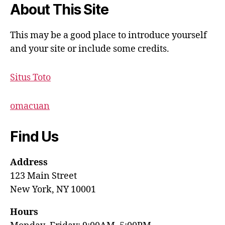
About This Site
This may be a good place to introduce yourself
and your site or include some credits.
Situs Toto
omacuan
Find Us
Address
123 Main Street
New York, NY 10001
Hours