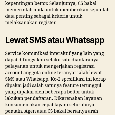
kepentingan bettor. Selanjutnya, CS bakal
memerintah anda untuk memberikan sejumlah
data penting sebagai kriteria untuk
melaksanakan register.
Lewat SMS atau Whatsapp
Service komunikasi interaktif yang lain yang
dapat difungsikan selaku satu diantaranya
pelayanan untuk mengerjakan registrasi
account anggota online teranyar ialah lewat
SMS atau Whatsapp. Ke-2 spesifikasi ini kerap
dipakai jadi salah satunya feature terunggul
yang dipakai oleh beberapa bettor untuk
lakukan pendaftaran. Dikarenakan layanan
konsumen akan cepat layani seluruhnya
pemain. Agen atau CS bakal bertanya arah