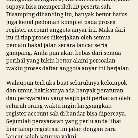
supaya bisa memperoleh ID peserta sah.
Disamping dibanding itu, banyak bettor harus
juga kenal pedoman komplet pada proses
register account anggota anyar ini. Maka dari
itu di tiap proses dikerjakan oleh semua
pemain bakal jalan secara lancar serta
gampang. Anda pun akan bebas dari semua
perihal yang bikin bettor alami persoalan
waktu proses daftar anggota anyar ini berjalan.
Walaupun terbuka buat seluruhnya kelompok
dan umur, hakikatnya ada banyak peraturan
dan persyaratan yang wajib jadi perhatian oleh
seluruh orang waktu ingin langsungkan
register account sah di bandar bisa dipercaya.
Sejumlah persyaratan yang perlu anda lihat
biar tahap registrasi ini jalan dengan cara
lancar salah satunya yakni: