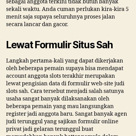
sebagai anggota terkini tidak butuh banyak
sekali waktu. Anda cuman perlukan kira-kira 5
menit saja supaya seluruhnya proses jalan
secara lancar dan gacor.
Lewat Formulir Situs Sah
Langkah pertama-kali yang dapat dikerjakan
oleh beberapa pemain supaya bisa mendapat
account anggota slots terakhir merupakan
lewat pengisian data di formulir web-site judi
slots sah. Cara tersebut menjadi salah satunya
usaha sangat banyak dilaksanakan oleh
beberapa pemain yang mau langsungkan
register jadi anggota baru. Sangat banyak agen
judi terunggul yang sajikan formulir online
privat jadi gelaran terunggul buat