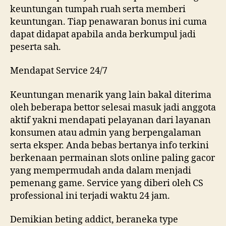
keuntungan tumpah ruah serta memberi
keuntungan. Tiap penawaran bonus ini cuma
dapat didapat apabila anda berkumpul jadi
peserta sah.
Mendapat Service 24/7
Keuntungan menarik yang lain bakal diterima
oleh beberapa bettor selesai masuk jadi anggota
aktif yakni mendapati pelayanan dari layanan
konsumen atau admin yang berpengalaman
serta eksper. Anda bebas bertanya info terkini
berkenaan permainan slots online paling gacor
yang mempermudah anda dalam menjadi
pemenang game. Service yang diberi oleh CS
professional ini terjadi waktu 24 jam.
Demikian beting addict, beraneka type