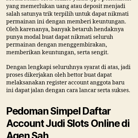
yang memerlukan uang atau deposit menjadi
salah satunya trik terpilih untuk dapat nikmati
permainan ini dengan memberi keuntungan.
Oleh karenanya, banyak betaruh hendaknya
punya modal buat dapat nikmati seluruh
permainan dengan menggembirakan,
memberikan keuntungan, serta sengit.
Dengan lengkapi seluruhnya syarat di atas, jadi
proses dikerjakan oleh bettor buat dapat
melaksanakan register account anggota baru
ini dapat jalan dengan cara lancar serta sukses.
Pedoman Simpel Daftar
Account Judi Slots Online di
Agen Sah