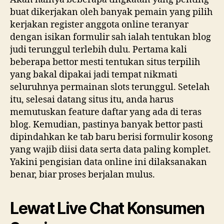
buat dikerjakan oleh banyak pemain yang pilih
kerjakan register anggota online teranyar
dengan isikan formulir sah ialah tentukan blog
judi terunggul terlebih dulu. Pertama kali
beberapa bettor mesti tentukan situs terpilih
yang bakal dipakai jadi tempat nikmati
seluruhnya permainan slots terunggul. Setelah
itu, selesai datang situs itu, anda harus
memutuskan feature daftar yang ada di teras
blog. Kemudian, pastinya banyak bettor pasti
dipindahkan ke tab baru berisi formulir kosong
yang wajib diisi data serta data paling komplet.
Yakini pengisian data online ini dilaksanakan
benar, biar proses berjalan mulus.
Lewat Live Chat Konsumen