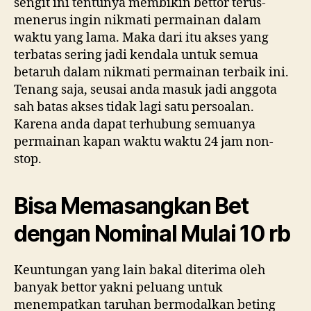
sengit ini tentunya membikin bettor terus-
menerus ingin nikmati permainan dalam
waktu yang lama. Maka dari itu akses yang
terbatas sering jadi kendala untuk semua
betaruh dalam nikmati permainan terbaik ini.
Tenang saja, seusai anda masuk jadi anggota
sah batas akses tidak lagi satu persoalan.
Karena anda dapat terhubung semuanya
permainan kapan waktu waktu 24 jam non-
stop.
Bisa Memasangkan Bet
dengan Nominal Mulai 10 rb
Keuntungan yang lain bakal diterima oleh
banyak bettor yakni peluang untuk
menempatkan taruhan bermodalkan beting