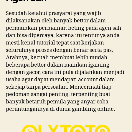
Sesudah ketahui prasyarat yang wajib
dilaksanakan oleh banyak bettor dalam
permainkan permainan beting pada agen sah
dan bisa dipercaya, karena itu tentunya anda
mesti kenal tutorial tepat saat kerjakan
seluruhnya proses dengan benar serta pas.
Arahnya, kecuali membuat lebih mudah
beberapa bettor dalam mainkan igaming
dengan gacor, cara ini pula dijalankan menjadi
usaha agar dapat mendapati account dalam
sekejap tanpa persoalan. Mencermati tiap
pedoman sangat penting, terpenting buat
banyak betaruh pemula yang anyar coba
peruntungannya di dunia gambling online.