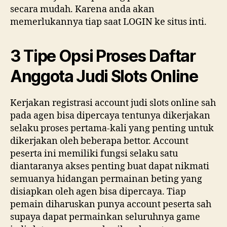
secara mudah. Karena anda akan
memerlukannya tiap saat LOGIN ke situs inti.
3 Tipe Opsi Proses Daftar
Anggota Judi Slots Online
Kerjakan registrasi account judi slots online sah
pada agen bisa dipercaya tentunya dikerjakan
selaku proses pertama-kali yang penting untuk
dikerjakan oleh beberapa bettor. Account
peserta ini memiliki fungsi selaku satu
diantaranya akses penting buat dapat nikmati
semuanya hidangan permainan beting yang
disiapkan oleh agen bisa dipercaya. Tiap
pemain diharuskan punya account peserta sah
supaya dapat permainkan seluruhnya game