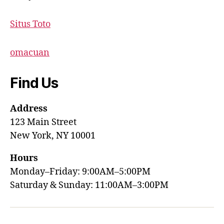
Situs Toto
omacuan
Find Us
Address
123 Main Street
New York, NY 10001
Hours
Monday–Friday: 9:00AM–5:00PM
Saturday & Sunday: 11:00AM–3:00PM