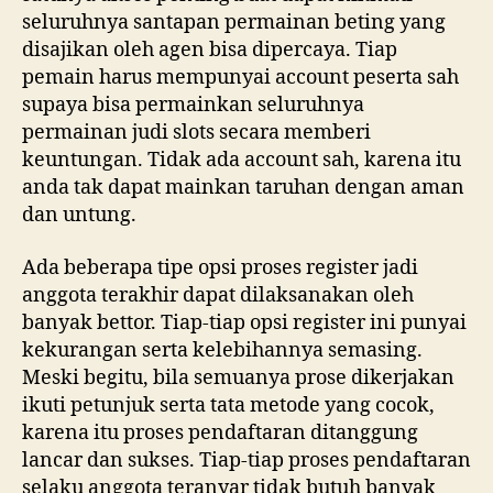
seluruhnya santapan permainan beting yang
disajikan oleh agen bisa dipercaya. Tiap
pemain harus mempunyai account peserta sah
supaya bisa permainkan seluruhnya
permainan judi slots secara memberi
keuntungan. Tidak ada account sah, karena itu
anda tak dapat mainkan taruhan dengan aman
dan untung.
Ada beberapa tipe opsi proses register jadi
anggota terakhir dapat dilaksanakan oleh
banyak bettor. Tiap-tiap opsi register ini punyai
kekurangan serta kelebihannya semasing.
Meski begitu, bila semuanya prose dikerjakan
ikuti petunjuk serta tata metode yang cocok,
karena itu proses pendaftaran ditanggung
lancar dan sukses. Tiap-tiap proses pendaftaran
selaku anggota teranyar tidak butuh banyak