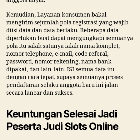
anggota anyar.
Kemudian, Layanan konsumen bakal
mengirim sejumlah pola registrasi yang wajib
diisi data dan data berlaku. Beberapa data
diperlukan buat dapat mengungkapi semuanya
pola itu salah satunya ialah nama komplet,
nomor telephone, e-mail, code referal,
password, nomor rekening, nama bank
dipakai, dan lain-lain. ISI semua data itu
dengan cara tepat, supaya semuanya proses
pendaftaran selaku anggota baru ini jalan
secara lancar dan sukses.
Keuntungan Selesai Jadi
Peserta Judi Slots Online