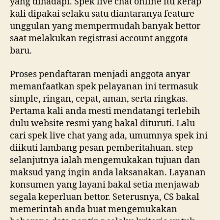
yang dihadapi. Spek live chat online itu kerap
kali dipakai selaku satu diantaranya feature
unggulan yang mempermudah banyak bettor
saat melakukan registrasi account anggota
baru.
Proses pendaftaran menjadi anggota anyar
memanfaatkan spek pelayanan ini termasuk
simple, ringan, cepat, aman, serta ringkas.
Pertama kali anda mesti mendatangi terlebih
dulu website resmi yang bakal dituruti. Lalu
cari spek live chat yang ada, umumnya spek ini
diikuti lambang pesan pemberitahuan. step
selanjutnya ialah mengemukakan tujuan dan
maksud yang ingin anda laksanakan. Layanan
konsumen yang layani bakal setia menjawab
segala keperluan bettor. Seterusnya, CS bakal
memerintah anda buat mengemukakan