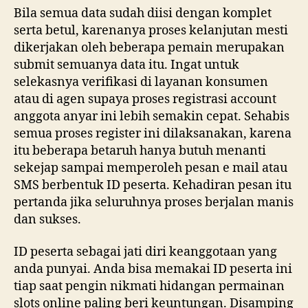
Bila semua data sudah diisi dengan komplet
serta betul, karenanya proses kelanjutan mesti
dikerjakan oleh beberapa pemain merupakan
submit semuanya data itu. Ingat untuk
selekasnya verifikasi di layanan konsumen
atau di agen supaya proses registrasi account
anggota anyar ini lebih semakin cepat. Sehabis
semua proses register ini dilaksanakan, karena
itu beberapa betaruh hanya butuh menanti
sekejap sampai memperoleh pesan e mail atau
SMS berbentuk ID peserta. Kehadiran pesan itu
pertanda jika seluruhnya proses berjalan manis
dan sukses.
ID peserta sebagai jati diri keanggotaan yang
anda punyai. Anda bisa memakai ID peserta ini
tiap saat pengin nikmati hidangan permainan
slots online paling beri keuntungan. Disamping