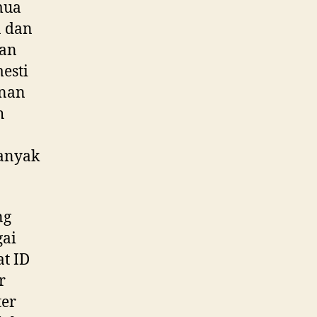
mua
n dan
kan
esti
anan
h
banyak
ng
gai
at ID
r
ter