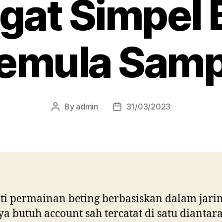
gat Simpel 
emula Samp
By
admin
31/03/2023
Post
Post
author
date
i permainan beting berbasiskan dalam jari
ya butuh account sah tercatat di satu diantar