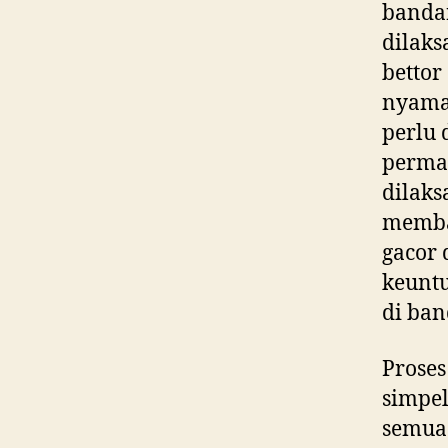
bandar
dilaks
bettor
nyaman
perlu
permai
dilaks
memba
gacor
keuntu
di ban
Prose
simpel
semua 