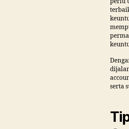
perlu 
terbai
keunt
mempu
perma
keuntu
Dengan
dijala
accoun
serta s
Ti