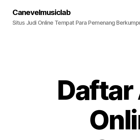
Canevelmusiclab
Situs Judi Online Tempat Para Pemenang Berkumpu
Daftar
Onli