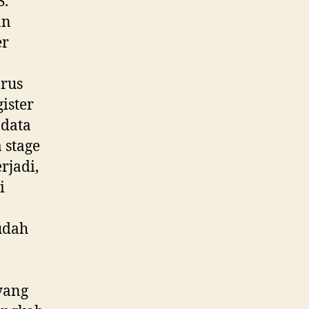
S.
an
er
arus
ister
 data
 stage
rjadi,
i
udah
yang