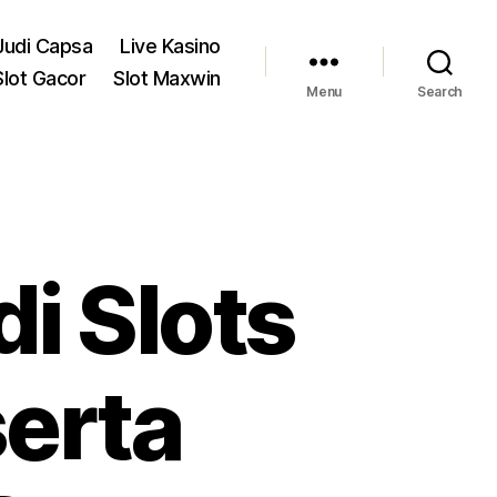
Judi Capsa
Live Kasino
Slot Gacor
Slot Maxwin
Menu
Search
i Slots
serta