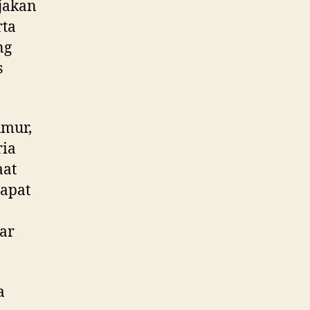
rjakan
rta
ng
s
umur,
ria
aat
dapat
car
a