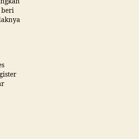
langkah
 beri
daknya
es
gister
ar