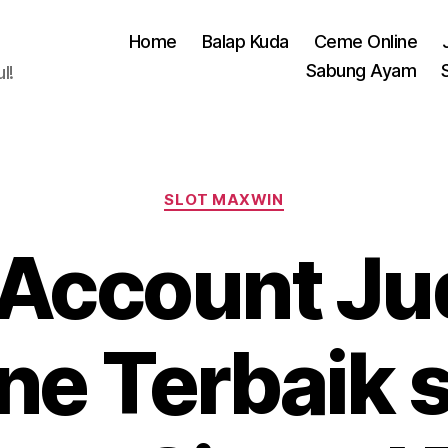
Home
Balap Kuda
Ceme Online
Sabung Ayam
l!
Categories
SLOT MAXWIN
 Account Jud
ne Terbaik 