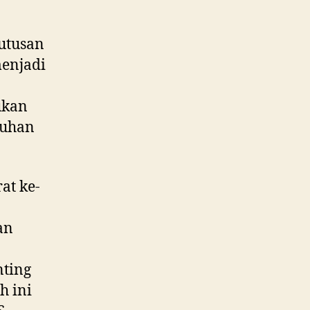
utusan
menjadi
ukan
ruhan
at ke-
an
nting
h ini