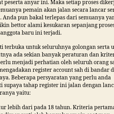
t peserta anyar ini. Maka setiap proses dike
emuanya pemain akan jalan secara lancar se
. Anda pun bakal terlepas dari semuanya ya
in bettor alami kesukaran sepanjang prose
 anggota baru ini terjadi.
i terbuka untuk seluruhnya golongan serta 
tnya ada sekian banyak peraturan dan krite
erlu menjadi perhatian oleh seluruh orang s
mengadakan register account sah di bandar 
aya. Beberapa persyaratan yang perlu anda
i supaya tahap register ini jalan dengan lan
ranya yaitu:
r lebih dari pada 18 tahun. Kriteria pertam