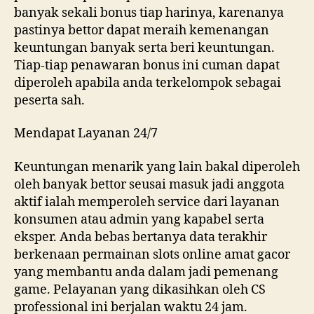
banyak sekali bonus tiap harinya, karenanya
pastinya bettor dapat meraih kemenangan
keuntungan banyak serta beri keuntungan.
Tiap-tiap penawaran bonus ini cuman dapat
diperoleh apabila anda terkelompok sebagai
peserta sah.
Mendapat Layanan 24/7
Keuntungan menarik yang lain bakal diperoleh
oleh banyak bettor seusai masuk jadi anggota
aktif ialah memperoleh service dari layanan
konsumen atau admin yang kapabel serta
eksper. Anda bebas bertanya data terakhir
berkenaan permainan slots online amat gacor
yang membantu anda dalam jadi pemenang
game. Pelayanan yang dikasihkan oleh CS
professional ini berjalan waktu 24 jam.