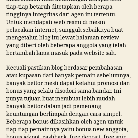
tiap-tiap betaruh ditetapkan oleh berapa
tingginya integritas dari agen itu tertentu.
Untuk mendapati web resmi di mesin
pelacakan internet, sungguh sebaiknya buat
mengetahui blog itu lewat halaman review
yang diberi oleh beberapa anggota yang telah
bertambah lama masuk pada website sah.
Kecuali pastikan blog berdasar pembahasan
atau kupasan dari banyak pemain sebelumnya,
banyak bettor mesti dapat ketahui promosi dan
bonus yang selalu disodori sama bandar. Ini
punya tujuan buat membuat lebih mudah
banyak bettor dalam jadi pemenang
keuntungan berlimpah dengan cara simpel.
Beberapa bonus dikasihkan oleh agen untuk
tiap-tiap pemainnya yaitu bonus new anggota,
bonus jekpot, cashback, free deposit, free spin,