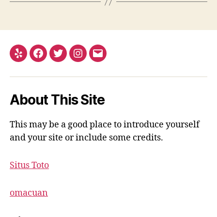
Yelp
Facebook
Twitter
Instagram
Email
About This Site
This may be a good place to introduce yourself
and your site or include some credits.
Situs Toto
omacuan