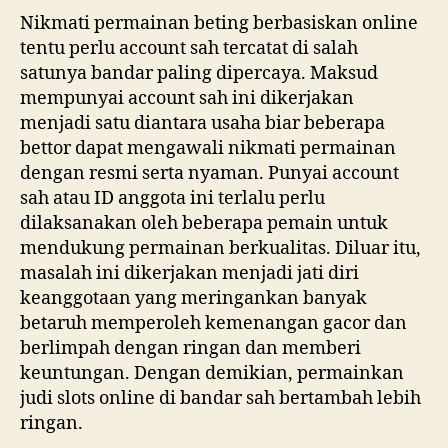
Nikmati permainan beting berbasiskan online
tentu perlu account sah tercatat di salah
satunya bandar paling dipercaya. Maksud
mempunyai account sah ini dikerjakan
menjadi satu diantara usaha biar beberapa
bettor dapat mengawali nikmati permainan
dengan resmi serta nyaman. Punyai account
sah atau ID anggota ini terlalu perlu
dilaksanakan oleh beberapa pemain untuk
mendukung permainan berkualitas. Diluar itu,
masalah ini dikerjakan menjadi jati diri
keanggotaan yang meringankan banyak
betaruh memperoleh kemenangan gacor dan
berlimpah dengan ringan dan memberi
keuntungan. Dengan demikian, permainkan
judi slots online di bandar sah bertambah lebih
ringan.