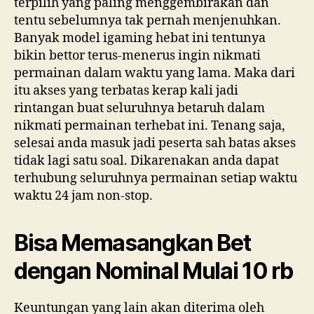
terpilih yang paling menggembirakan dan
tentu sebelumnya tak pernah menjenuhkan.
Banyak model igaming hebat ini tentunya
bikin bettor terus-menerus ingin nikmati
permainan dalam waktu yang lama. Maka dari
itu akses yang terbatas kerap kali jadi
rintangan buat seluruhnya betaruh dalam
nikmati permainan terhebat ini. Tenang saja,
selesai anda masuk jadi peserta sah batas akses
tidak lagi satu soal. Dikarenakan anda dapat
terhubung seluruhnya permainan setiap waktu
waktu 24 jam non-stop.
Bisa Memasangkan Bet
dengan Nominal Mulai 10 rb
Keuntungan yang lain akan diterima oleh