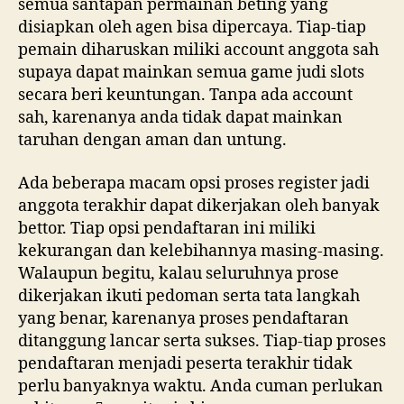
semua santapan permainan beting yang
disiapkan oleh agen bisa dipercaya. Tiap-tiap
pemain diharuskan miliki account anggota sah
supaya dapat mainkan semua game judi slots
secara beri keuntungan. Tanpa ada account
sah, karenanya anda tidak dapat mainkan
taruhan dengan aman dan untung.
Ada beberapa macam opsi proses register jadi
anggota terakhir dapat dikerjakan oleh banyak
bettor. Tiap opsi pendaftaran ini miliki
kekurangan dan kelebihannya masing-masing.
Walaupun begitu, kalau seluruhnya prose
dikerjakan ikuti pedoman serta tata langkah
yang benar, karenanya proses pendaftaran
ditanggung lancar serta sukses. Tiap-tiap proses
pendaftaran menjadi peserta terakhir tidak
perlu banyaknya waktu. Anda cuman perlukan