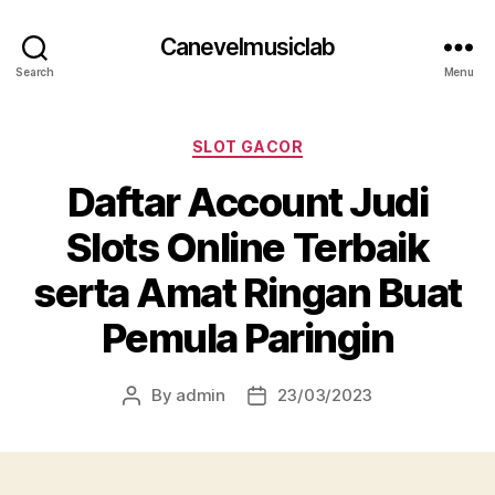
Canevelmusiclab
Search
Menu
Categories
SLOT GACOR
Daftar Account Judi
Slots Online Terbaik
serta Amat Ringan Buat
Pemula Paringin
By
admin
23/03/2023
Post
Post
author
date