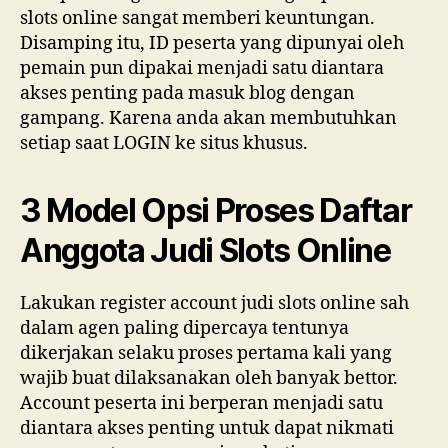
slots online sangat memberi keuntungan.
Disamping itu, ID peserta yang dipunyai oleh
pemain pun dipakai menjadi satu diantara
akses penting pada masuk blog dengan
gampang. Karena anda akan membutuhkan
setiap saat LOGIN ke situs khusus.
3 Model Opsi Proses Daftar
Anggota Judi Slots Online
Lakukan register account judi slots online sah
dalam agen paling dipercaya tentunya
dikerjakan selaku proses pertama kali yang
wajib buat dilaksanakan oleh banyak bettor.
Account peserta ini berperan menjadi satu
diantara akses penting untuk dapat nikmati