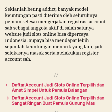
Sekianlah beting addict, banyak model
keuntungan pasti diterima oleh seluruhnya
pemain selesai mengerjakan registrasi account
sah sebagai anggota aktif di salah satunya
website judi slots online bisa dipercaya
Indonesia. Supaya bisa mendapat lebih
sejumlah keuntungan menarik yang lain, jadi
selekasnya masuk serta melakukan register
account sah.
←
Daftar Account Judi Slots Online Terpilih dan
Amat Simpel Untuk Pemula Balangan
→
Daftar Account Judi Slots Online Terpilih dan
Sangat Ringan Buat Pemula Gunung Mas