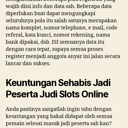
wajib diisi info dan data sah. Beberapa data
diperlukan buat dapat mengungkapi
seluruhnya pola itu salah satunya merupakan
nama komplet, nomor telephone, e mail, code
referal, kata kunci, nomor rekening, nama
bank dipakai, dsb. ISI semuanya data itu
dengan cara tepat, supaya semua proses
register menjadi anggota anyar ini jalan secara
lancar dan sukses.
Keuntungan Sehabis Jadi
Peserta Judi Slots Online
Anda pastinya sangatlah ingin tahu dengan
keuntungan yang bakal didapat oleh semua
pemain selesai masuk jadi peserta sah kan?