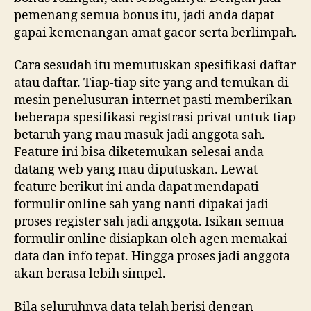
pemenang semua bonus itu, jadi anda dapat
gapai kemenangan amat gacor serta berlimpah.
Cara sesudah itu memutuskan spesifikasi daftar
atau daftar. Tiap-tiap site yang and temukan di
mesin penelusuran internet pasti memberikan
beberapa spesifikasi registrasi privat untuk tiap
betaruh yang mau masuk jadi anggota sah.
Feature ini bisa diketemukan selesai anda
datang web yang mau diputuskan. Lewat
feature berikut ini anda dapat mendapati
formulir online sah yang nanti dipakai jadi
proses register sah jadi anggota. Isikan semua
formulir online disiapkan oleh agen memakai
data dan info tepat. Hingga proses jadi anggota
akan berasa lebih simpel.
Bila seluruhnya data telah berisi dengan