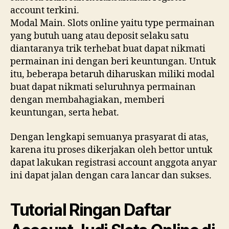
account terkini.
Modal Main. Slots online yaitu type permainan
yang butuh uang atau deposit selaku satu
diantaranya trik terhebat buat dapat nikmati
permainan ini dengan beri keuntungan. Untuk
itu, beberapa betaruh diharuskan miliki modal
buat dapat nikmati seluruhnya permainan
dengan membahagiakan, memberi
keuntungan, serta hebat.
Dengan lengkapi semuanya prasyarat di atas,
karena itu proses dikerjakan oleh bettor untuk
dapat lakukan registrasi account anggota anyar
ini dapat jalan dengan cara lancar dan sukses.
Tutorial Ringan Daftar