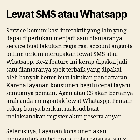
Lewat SMS atau Whatsapp
Service komunikasi interaktif yang lain yang
dapat diperlukan menjadi satu diantaranya
service buat lakukan registrasi account anggota
online terkini merupakan lewat SMS atau
Whatsapp. Ke-2 feature ini kerap dipakai jadi
satu diantaranya spek terbaik yang dipakai
oleh banyak bettor buat lakukan pendaftaran.
Karena layanan konsumen begitu cepat layani
semuanya pemain. Agen atau CS akan bertanya
arah anda mengontak lewat Whataspp. Pemain
cukup hanya berikan maksud buat
melaksanakan register akun peserta anyar.
Seterusnya, Layanan konsumen akan
mengantarkan beberapa pola registrasi yang