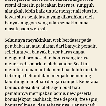
resmi di mesin pelacakan internet, sungguh
alangkah lebih baik untuk mengenali situs itu
lewat situs penjelasan yang dikasihkan oleh
banyak anggota yang udah semakin lama
masuk pada web sah.
Selainnya meyakinkan web berdasar pada
pembahasan atau ulasan dari banyak pemain
sebelumnya, banyak bettor harus dapat
mengenal promosi dan bonus yang terus-
menerus disodorkan oleh bandar. Soal ini
memiliki tujuan untuk membuat lebih mudah
beberapa bettor dalam menjadi pemenang
keuntungan meluap dengan simpel. Beberapa
bonus dikasihkan oleh agen buat tiap
pemainnya merupakan bonus new peserta,
bonus jekpot, cashback, free deposit, free spin,
bonus rolingan, dan sebagainya. Dengan jadi