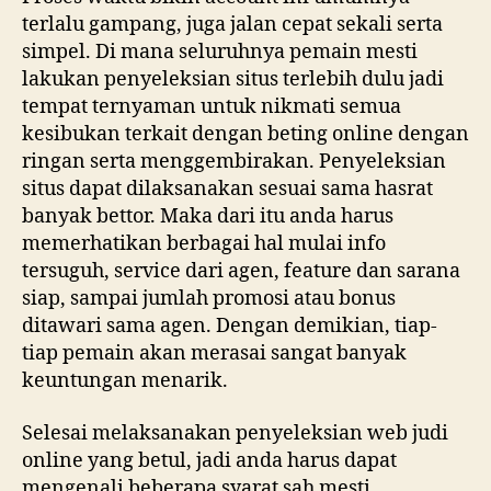
terlalu gampang, juga jalan cepat sekali serta
simpel. Di mana seluruhnya pemain mesti
lakukan penyeleksian situs terlebih dulu jadi
tempat ternyaman untuk nikmati semua
kesibukan terkait dengan beting online dengan
ringan serta menggembirakan. Penyeleksian
situs dapat dilaksanakan sesuai sama hasrat
banyak bettor. Maka dari itu anda harus
memerhatikan berbagai hal mulai info
tersuguh, service dari agen, feature dan sarana
siap, sampai jumlah promosi atau bonus
ditawari sama agen. Dengan demikian, tiap-
tiap pemain akan merasai sangat banyak
keuntungan menarik.
Selesai melaksanakan penyeleksian web judi
online yang betul, jadi anda harus dapat
mengenali beberapa syarat sah mesti