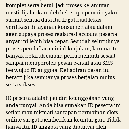
komplet serta betul, jadi proses kelanjutan
mesti dijalankan oleh beberapa pemain yakni
submit semua data itu. Ingat buat lekas
verifikasi di layanan konsumen atau dalam
agen supaya proses registrasi account peserta
anyar ini lebih bisa cepat. Sesudah seluruhnya
proses pendaftaran ini dikerjakan, karena itu
banyak betaruh cuman perlu menanti sesaat
sampai memperoleh pesan e-mail atau SMS
berwujud ID anggota. Kehadiran pesan itu
berarti jika semuanya proses berjalan mulus
serta sukses.
ID peserta adalah jati diri keanggotaan yang
anda punyai. Anda bisa gunakan ID peserta ini
setiap mau nikmati santapan permainan slots
online sangat memberikan keuntungan. Tidak
hanya itu, ID anggota yang dipunyai oleh