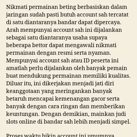
Nikmati permainan beting berbasiskan dalam
jaringan sudah pasti butuh account sah tercatat
di satu diantaranya bandar dapat dipercaya.
Arah mempunyai account sah ini dijalankan
sebagai satu diantaranya usaha supaya
beberapa bettor dapat mengawali nikmati
permainan dengan resmi serta nyaman.
Mempunyai account sah atau ID peserta ini
amatlah perlu dijalankan oleh banyak pemain
buat mendukung permainan memiliki kualitas.
Diluar itu, ini dikerjakan menjadi jati diri
keanggotaan yang meringankan banyak
betaruh mencapai kemenangan gacor serta
banyak dengan cara ringan dan memberikan
keuntungan. Dengan demikian, mainkan judi
slots online di bandar sah lebih menjadi simpel.
Proses waktu bikin account ini umumnya