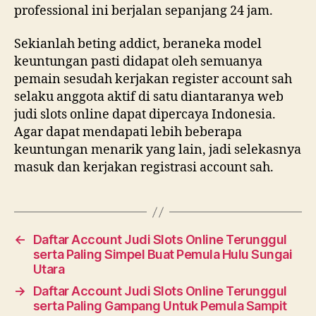
professional ini berjalan sepanjang 24 jam.
Sekianlah beting addict, beraneka model
keuntungan pasti didapat oleh semuanya
pemain sesudah kerjakan register account sah
selaku anggota aktif di satu diantaranya web
judi slots online dapat dipercaya Indonesia.
Agar dapat mendapati lebih beberapa
keuntungan menarik yang lain, jadi selekasnya
masuk dan kerjakan registrasi account sah.
←
Daftar Account Judi Slots Online Terunggul
serta Paling Simpel Buat Pemula Hulu Sungai
Utara
→
Daftar Account Judi Slots Online Terunggul
serta Paling Gampang Untuk Pemula Sampit