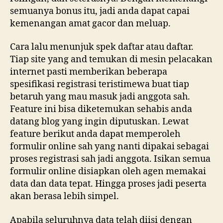
semuanya bonus itu, jadi anda dapat capai
kemenangan amat gacor dan meluap.
Cara lalu menunjuk spek daftar atau daftar.
Tiap site yang and temukan di mesin pelacakan
internet pasti memberikan beberapa
spesifikasi registrasi teristimewa buat tiap
betaruh yang mau masuk jadi anggota sah.
Feature ini bisa diketemukan sehabis anda
datang blog yang ingin diputuskan. Lewat
feature berikut anda dapat memperoleh
formulir online sah yang nanti dipakai sebagai
proses registrasi sah jadi anggota. Isikan semua
formulir online disiapkan oleh agen memakai
data dan data tepat. Hingga proses jadi peserta
akan berasa lebih simpel.
Apabila seluruhnya data telah diisi dengan