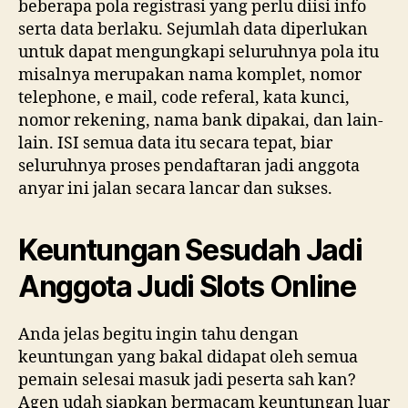
beberapa pola registrasi yang perlu diisi info
serta data berlaku. Sejumlah data diperlukan
untuk dapat mengungkapi seluruhnya pola itu
misalnya merupakan nama komplet, nomor
telephone, e mail, code referal, kata kunci,
nomor rekening, nama bank dipakai, dan lain-
lain. ISI semua data itu secara tepat, biar
seluruhnya proses pendaftaran jadi anggota
anyar ini jalan secara lancar dan sukses.
Keuntungan Sesudah Jadi
Anggota Judi Slots Online
Anda jelas begitu ingin tahu dengan
keuntungan yang bakal didapat oleh semua
pemain selesai masuk jadi peserta sah kan?
Agen udah siapkan bermacam keuntungan luar