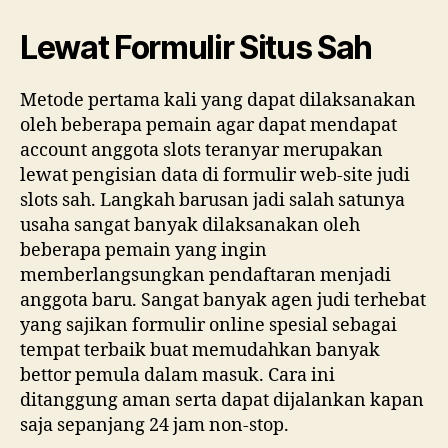
Lewat Formulir Situs Sah
Metode pertama kali yang dapat dilaksanakan
oleh beberapa pemain agar dapat mendapat
account anggota slots teranyar merupakan
lewat pengisian data di formulir web-site judi
slots sah. Langkah barusan jadi salah satunya
usaha sangat banyak dilaksanakan oleh
beberapa pemain yang ingin
memberlangsungkan pendaftaran menjadi
anggota baru. Sangat banyak agen judi terhebat
yang sajikan formulir online spesial sebagai
tempat terbaik buat memudahkan banyak
bettor pemula dalam masuk. Cara ini
ditanggung aman serta dapat dijalankan kapan
saja sepanjang 24 jam non-stop.