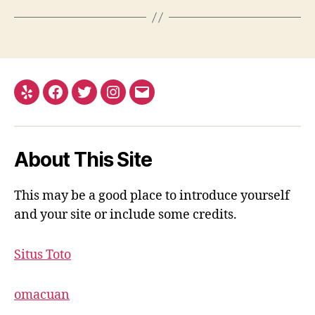
Yelp
Facebook
Twitter
Instagram
Email
About This Site
This may be a good place to introduce yourself
and your site or include some credits.
Situs Toto
omacuan