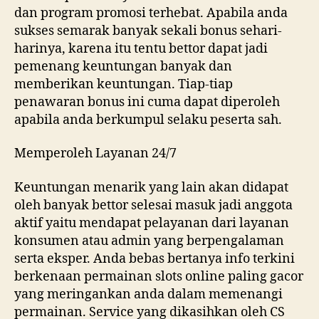
dan program promosi terhebat. Apabila anda
sukses semarak banyak sekali bonus sehari-
harinya, karena itu tentu bettor dapat jadi
pemenang keuntungan banyak dan
memberikan keuntungan. Tiap-tiap
penawaran bonus ini cuma dapat diperoleh
apabila anda berkumpul selaku peserta sah.
Memperoleh Layanan 24/7
Keuntungan menarik yang lain akan didapat
oleh banyak bettor selesai masuk jadi anggota
aktif yaitu mendapat pelayanan dari layanan
konsumen atau admin yang berpengalaman
serta eksper. Anda bebas bertanya info terkini
berkenaan permainan slots online paling gacor
yang meringankan anda dalam memenangi
permainan. Service yang dikasihkan oleh CS