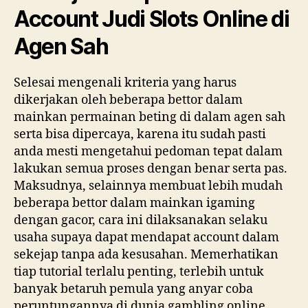
Account Judi Slots Online di
Agen Sah
Selesai mengenali kriteria yang harus
dikerjakan oleh beberapa bettor dalam
mainkan permainan beting di dalam agen sah
serta bisa dipercaya, karena itu sudah pasti
anda mesti mengetahui pedoman tepat dalam
lakukan semua proses dengan benar serta pas.
Maksudnya, selainnya membuat lebih mudah
beberapa bettor dalam mainkan igaming
dengan gacor, cara ini dilaksanakan selaku
usaha supaya dapat mendapat account dalam
sekejap tanpa ada kesusahan. Memerhatikan
tiap tutorial terlalu penting, terlebih untuk
banyak betaruh pemula yang anyar coba
peruntungannya di dunia gambling online.