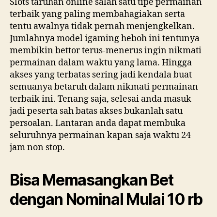
Slots taruhan online salah satu tipe permainan
terbaik yang paling membahagiakan serta
tentu awalnya tidak pernah menjengkelkan.
Jumlahnya model igaming heboh ini tentunya
membikin bettor terus-menerus ingin nikmati
permainan dalam waktu yang lama. Hingga
akses yang terbatas sering jadi kendala buat
semuanya betaruh dalam nikmati permainan
terbaik ini. Tenang saja, selesai anda masuk
jadi peserta sah batas akses bukanlah satu
persoalan. Lantaran anda dapat membuka
seluruhnya permainan kapan saja waktu 24
jam non stop.
Bisa Memasangkan Bet
dengan Nominal Mulai 10 rb