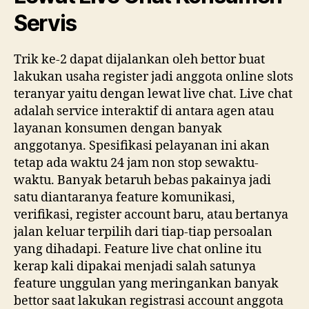
Servis
Trik ke-2 dapat dijalankan oleh bettor buat
lakukan usaha register jadi anggota online slots
teranyar yaitu dengan lewat live chat. Live chat
adalah service interaktif di antara agen atau
layanan konsumen dengan banyak
anggotanya. Spesifikasi pelayanan ini akan
tetap ada waktu 24 jam non stop sewaktu-
waktu. Banyak betaruh bebas pakainya jadi
satu diantaranya feature komunikasi,
verifikasi, register account baru, atau bertanya
jalan keluar terpilih dari tiap-tiap persoalan
yang dihadapi. Feature live chat online itu
kerap kali dipakai menjadi salah satunya
feature unggulan yang meringankan banyak
bettor saat lakukan registrasi account anggota