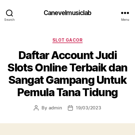
Canevelmusiclab
Search
Menu
Categories
SLOT GACOR
Daftar Account Judi
Slots Online Terbaik dan
Sangat Gampang Untuk
Pemula Tana Tidung
By
admin
19/03/2023
Post
Post
author
date