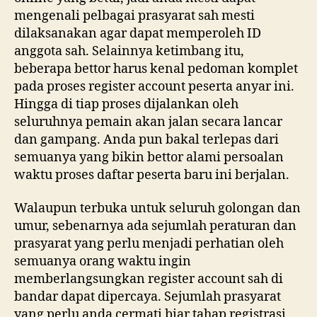
mengenali pelbagai prasyarat sah mesti
dilaksanakan agar dapat memperoleh ID
anggota sah. Selainnya ketimbang itu,
beberapa bettor harus kenal pedoman komplet
pada proses register account peserta anyar ini.
Hingga di tiap proses dijalankan oleh
seluruhnya pemain akan jalan secara lancar
dan gampang. Anda pun bakal terlepas dari
semuanya yang bikin bettor alami persoalan
waktu proses daftar peserta baru ini berjalan.
Walaupun terbuka untuk seluruh golongan dan
umur, sebenarnya ada sejumlah peraturan dan
prasyarat yang perlu menjadi perhatian oleh
semuanya orang waktu ingin
memberlangsungkan register account sah di
bandar dapat dipercaya. Sejumlah prasyarat
yang perlu anda cermati biar tahap registrasi