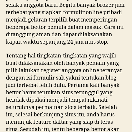
selaku anggota baru. Begitu banyak broker judi
terhebat yang siapkan formulir online pribadi
menjadi gelaran terpilih buat memperingan
beberapa bettor pemula dalam masuk. Cara ini
ditanggung aman dan dapat dilaksanakan
kapan waktu sepanjang 24 jam non-stop.
Tentang hal tingkatan-tingkatan yang wajib
buat dilaksanakan oleh banyak pemain yang
pilih lakukan register anggota online teranyar
dengan isi formulir sah yakni tentukan blog
judi terhebat lebih dulu. Pertama kali banyak
bettor harus tentukan situs terunggul yang
hendak dipakai menjadi tempat nikmati
seluruhnya permainan slots terbaik. Setelah
itu, selesai berkunjung situs itu, anda harus
menunjuk feature daftar yang siap di teras
situs. Sesudah itu, tentu beberapa bettor akan