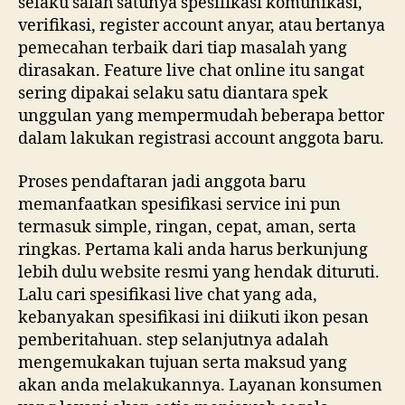
selaku salah satunya spesifikasi komunikasi,
verifikasi, register account anyar, atau bertanya
pemecahan terbaik dari tiap masalah yang
dirasakan. Feature live chat online itu sangat
sering dipakai selaku satu diantara spek
unggulan yang mempermudah beberapa bettor
dalam lakukan registrasi account anggota baru.
Proses pendaftaran jadi anggota baru
memanfaatkan spesifikasi service ini pun
termasuk simple, ringan, cepat, aman, serta
ringkas. Pertama kali anda harus berkunjung
lebih dulu website resmi yang hendak dituruti.
Lalu cari spesifikasi live chat yang ada,
kebanyakan spesifikasi ini diikuti ikon pesan
pemberitahuan. step selanjutnya adalah
mengemukakan tujuan serta maksud yang
akan anda melakukannya. Layanan konsumen