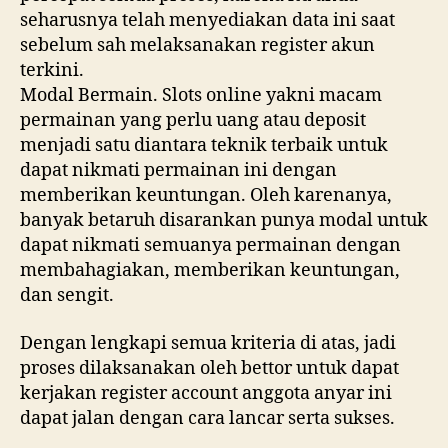
seharusnya telah menyediakan data ini saat
sebelum sah melaksanakan register akun
terkini.
Modal Bermain. Slots online yakni macam
permainan yang perlu uang atau deposit
menjadi satu diantara teknik terbaik untuk
dapat nikmati permainan ini dengan
memberikan keuntungan. Oleh karenanya,
banyak betaruh disarankan punya modal untuk
dapat nikmati semuanya permainan dengan
membahagiakan, memberikan keuntungan,
dan sengit.
Dengan lengkapi semua kriteria di atas, jadi
proses dilaksanakan oleh bettor untuk dapat
kerjakan register account anggota anyar ini
dapat jalan dengan cara lancar serta sukses.