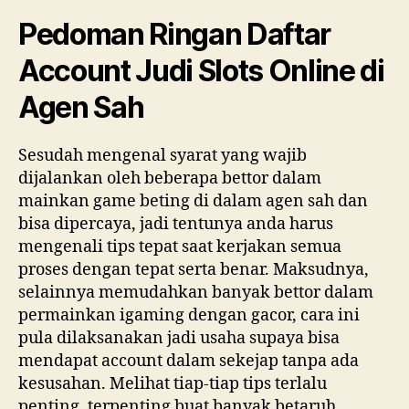
Pedoman Ringan Daftar
Account Judi Slots Online di
Agen Sah
Sesudah mengenal syarat yang wajib
dijalankan oleh beberapa bettor dalam
mainkan game beting di dalam agen sah dan
bisa dipercaya, jadi tentunya anda harus
mengenali tips tepat saat kerjakan semua
proses dengan tepat serta benar. Maksudnya,
selainnya memudahkan banyak bettor dalam
permainkan igaming dengan gacor, cara ini
pula dilaksanakan jadi usaha supaya bisa
mendapat account dalam sekejap tanpa ada
kesusahan. Melihat tiap-tiap tips terlalu
penting, terpenting buat banyak betaruh