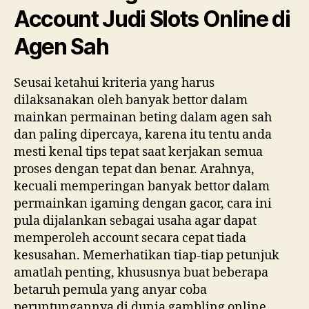
Account Judi Slots Online di
Agen Sah
Seusai ketahui kriteria yang harus
dilaksanakan oleh banyak bettor dalam
mainkan permainan beting dalam agen sah
dan paling dipercaya, karena itu tentu anda
mesti kenal tips tepat saat kerjakan semua
proses dengan tepat dan benar. Arahnya,
kecuali memperingan banyak bettor dalam
permainkan igaming dengan gacor, cara ini
pula dijalankan sebagai usaha agar dapat
memperoleh account secara cepat tiada
kesusahan. Memerhatikan tiap-tiap petunjuk
amatlah penting, khususnya buat beberapa
betaruh pemula yang anyar coba
peruntungannya di dunia gambling online.