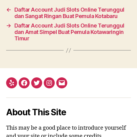
←
Daftar Account Judi Slots Online Terunggul
dan Sangat Ringan Buat Pemula Kotabaru
→
Daftar Account Judi Slots Online Terunggul
dan Amat Simpel Buat Pemula Kotawaringin
Timur
Yelp
Facebook
Twitter
Instagram
Email
About This Site
This may be a good place to introduce yourself
and your site or include some credits.