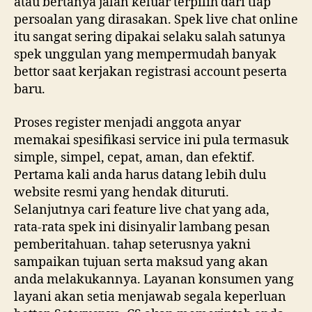
atau bertanya jalan keluar terpilih dari tiap
persoalan yang dirasakan. Spek live chat online
itu sangat sering dipakai selaku salah satunya
spek unggulan yang mempermudah banyak
bettor saat kerjakan registrasi account peserta
baru.
Proses register menjadi anggota anyar
memakai spesifikasi service ini pula termasuk
simple, simpel, cepat, aman, dan efektif.
Pertama kali anda harus datang lebih dulu
website resmi yang hendak dituruti.
Selanjutnya cari feature live chat yang ada,
rata-rata spek ini disinyalir lambang pesan
pemberitahuan. tahap seterusnya yakni
sampaikan tujuan serta maksud yang akan
anda melakukannya. Layanan konsumen yang
layani akan setia menjawab segala keperluan