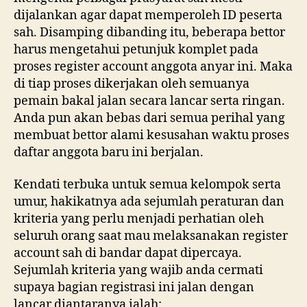
dijalankan agar dapat memperoleh ID peserta
sah. Disamping dibanding itu, beberapa bettor
harus mengetahui petunjuk komplet pada
proses register account anggota anyar ini. Maka
di tiap proses dikerjakan oleh semuanya
pemain bakal jalan secara lancar serta ringan.
Anda pun akan bebas dari semua perihal yang
membuat bettor alami kesusahan waktu proses
daftar anggota baru ini berjalan.
Kendati terbuka untuk semua kelompok serta
umur, hakikatnya ada sejumlah peraturan dan
kriteria yang perlu menjadi perhatian oleh
seluruh orang saat mau melaksanakan register
account sah di bandar dapat dipercaya.
Sejumlah kriteria yang wajib anda cermati
supaya bagian registrasi ini jalan dengan
lancar diantaranya ialah: