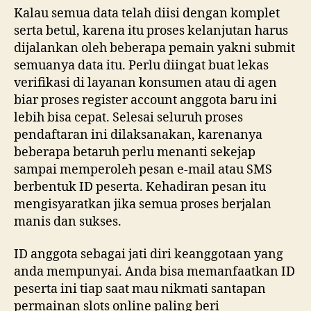
Kalau semua data telah diisi dengan komplet
serta betul, karena itu proses kelanjutan harus
dijalankan oleh beberapa pemain yakni submit
semuanya data itu. Perlu diingat buat lekas
verifikasi di layanan konsumen atau di agen
biar proses register account anggota baru ini
lebih bisa cepat. Selesai seluruh proses
pendaftaran ini dilaksanakan, karenanya
beberapa betaruh perlu menanti sekejap
sampai memperoleh pesan e-mail atau SMS
berbentuk ID peserta. Kehadiran pesan itu
mengisyaratkan jika semua proses berjalan
manis dan sukses.
ID anggota sebagai jati diri keanggotaan yang
anda mempunyai. Anda bisa memanfaatkan ID
peserta ini tiap saat mau nikmati santapan
permainan slots online paling beri