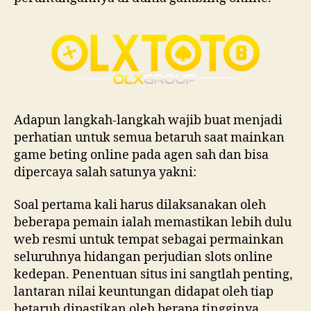
Adapun langkah-langkah wajib buat menjadi
perhatian untuk semua betaruh saat mainkan
game beting online pada agen sah dan bisa
dipercaya salah satunya yakni:
Soal pertama kali harus dilaksanakan oleh
beberapa pemain ialah memastikan lebih dulu
web resmi untuk tempat sebagai permainkan
seluruhnya hidangan perjudian slots online
kedepan. Penentuan situs ini sangtlah penting,
lantaran nilai keuntungan didapat oleh tiap
betaruh dipastikan oleh berapa tingginya