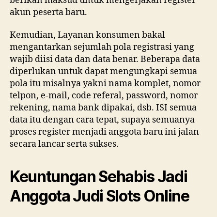
berikan maksud untuk mengerjakan register
akun peserta baru.
Kemudian, Layanan konsumen bakal
mengantarkan sejumlah pola registrasi yang
wajib diisi data dan data benar. Beberapa data
diperlukan untuk dapat mengungkapi semua
pola itu misalnya yakni nama komplet, nomor
telpon, e-mail, code referal, password, nomor
rekening, nama bank dipakai, dsb. ISI semua
data itu dengan cara tepat, supaya semuanya
proses register menjadi anggota baru ini jalan
secara lancar serta sukses.
Keuntungan Sehabis Jadi
Anggota Judi Slots Online