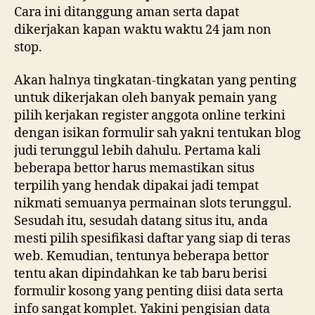
Cara ini ditanggung aman serta dapat
dikerjakan kapan waktu waktu 24 jam non
stop.
Akan halnya tingkatan-tingkatan yang penting
untuk dikerjakan oleh banyak pemain yang
pilih kerjakan register anggota online terkini
dengan isikan formulir sah yakni tentukan blog
judi terunggul lebih dahulu. Pertama kali
beberapa bettor harus memastikan situs
terpilih yang hendak dipakai jadi tempat
nikmati semuanya permainan slots terunggul.
Sesudah itu, sesudah datang situs itu, anda
mesti pilih spesifikasi daftar yang siap di teras
web. Kemudian, tentunya beberapa bettor
tentu akan dipindahkan ke tab baru berisi
formulir kosong yang penting diisi data serta
info sangat komplet. Yakini pengisian data