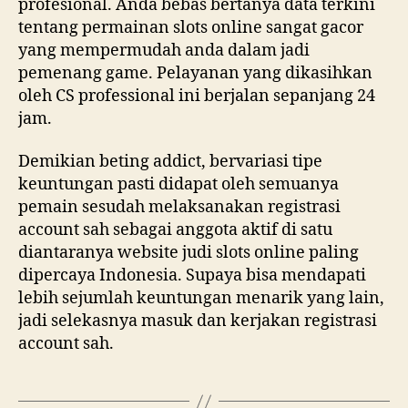
profesional. Anda bebas bertanya data terkini
tentang permainan slots online sangat gacor
yang mempermudah anda dalam jadi
pemenang game. Pelayanan yang dikasihkan
oleh CS professional ini berjalan sepanjang 24
jam.
Demikian beting addict, bervariasi tipe
keuntungan pasti didapat oleh semuanya
pemain sesudah melaksanakan registrasi
account sah sebagai anggota aktif di satu
diantaranya website judi slots online paling
dipercaya Indonesia. Supaya bisa mendapati
lebih sejumlah keuntungan menarik yang lain,
jadi selekasnya masuk dan kerjakan registrasi
account sah.