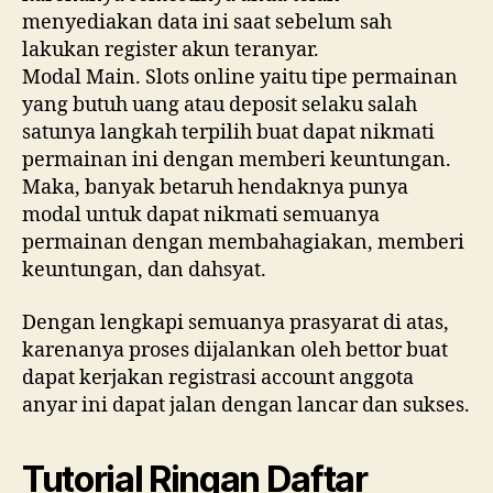
menyediakan data ini saat sebelum sah
lakukan register akun teranyar.
Modal Main. Slots online yaitu tipe permainan
yang butuh uang atau deposit selaku salah
satunya langkah terpilih buat dapat nikmati
permainan ini dengan memberi keuntungan.
Maka, banyak betaruh hendaknya punya
modal untuk dapat nikmati semuanya
permainan dengan membahagiakan, memberi
keuntungan, dan dahsyat.
Dengan lengkapi semuanya prasyarat di atas,
karenanya proses dijalankan oleh bettor buat
dapat kerjakan registrasi account anggota
anyar ini dapat jalan dengan lancar dan sukses.
Tutorial Ringan Daftar