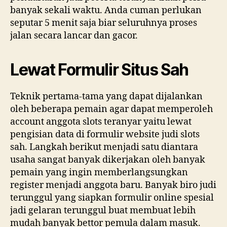
banyak sekali waktu. Anda cuman perlukan
seputar 5 menit saja biar seluruhnya proses
jalan secara lancar dan gacor.
Lewat Formulir Situs Sah
Teknik pertama-tama yang dapat dijalankan
oleh beberapa pemain agar dapat memperoleh
account anggota slots teranyar yaitu lewat
pengisian data di formulir website judi slots
sah. Langkah berikut menjadi satu diantara
usaha sangat banyak dikerjakan oleh banyak
pemain yang ingin memberlangsungkan
register menjadi anggota baru. Banyak biro judi
terunggul yang siapkan formulir online spesial
jadi gelaran terunggul buat membuat lebih
mudah banyak bettor pemula dalam masuk.