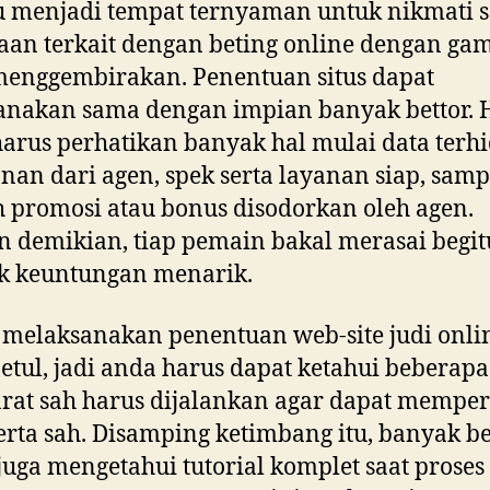
 menjadi tempat ternyaman untuk nikmati 
aan terkait dengan beting online dengan g
menggembirakan. Penentuan situs dapat
anakan sama dengan impian banyak bettor. 
arus perhatikan banyak hal mulai data terh
nan dari agen, spek serta layanan siap, samp
 promosi atau bonus disodorkan oleh agen.
 demikian, tiap pemain bakal merasai begit
k keuntungan menarik.
 melaksanakan penentuan web-site judi onli
etul, jadi anda harus dapat ketahui beberapa
rat sah harus dijalankan agar dapat mempe
erta sah. Disamping ketimbang itu, banyak be
juga mengetahui tutorial komplet saat proses