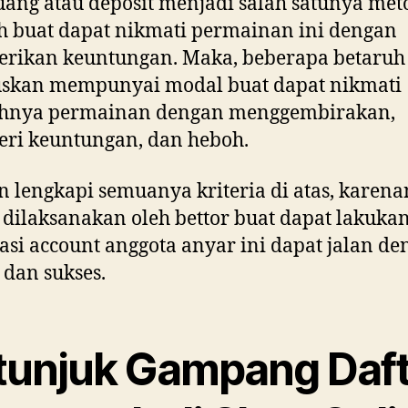
uang atau deposit menjadi salah satunya met
ih buat dapat nikmati permainan ini dengan
rikan keuntungan. Maka, beberapa betaruh
uskan mempunyai modal buat dapat nikmati
uhnya permainan dengan menggembirakan,
ri keuntungan, dan heboh.
 lengkapi semuanya kriteria di atas, karen
 dilaksanakan oleh bettor buat dapat lakuka
rasi account anggota anyar ini dapat jalan d
 dan sukses.
tunjuk Gampang Daft