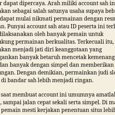
 dapat dipercaya. Arah miliki account sah in
akan sebagai salah satunya usaha supaya be
 dapat mulai nikmati permainan dengan res
. Punyai account sah atau ID peserta ini ter
dilaksanakan oleh banyak pemain untuk
ung permainan berkualitas. Terkecuali itu, 
akan menjadi jati diri keanggotaan yang
gankan banyak betaruh mencetak kemenan
 dan banyak dengan simpel dan memberikan
ngan. Dengan demikian, permainkan judi sl
 di bandar sah lebih menjadi ringan.
s saat membuat account ini umumnya amatla
, sampai jalan cepat sekali serta simpel. Di 
pemain mesti kerjakan penentuan situs lebi