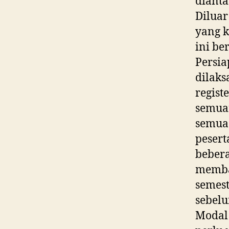
dianta
Diluar
yang k
ini be
Persia
dilaks
regist
semuan
semua 
pesert
bebera
memban
semest
sebelu
Modal 