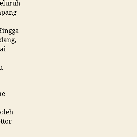
seluruh
ampang
Hingga
idang,
ai
u
ne
roleh
ttor