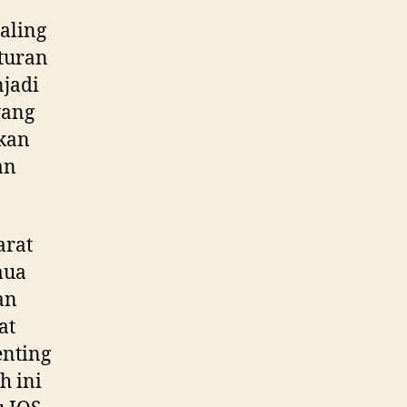
aling
aturan
njadi
yang
kan
an
arat
mua
an
at
enting
h ini