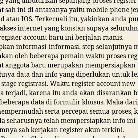
g yang dibutuhkan sepanjang proses register
t sah ini di antaranya yaitu mobile-phone je
d atau IOS. Terkecuali itu, yakinkan anda pu
 akses internet yang konstan supaya seluruh
register account baru ini berjalan manis.
pkan informasi-informasi. step selanjutnya m
akan oleh beberapa pemain waktu proses regi
nt anggota baru merupakan mempersiapkan
hnya data dan info yang diperlukan untuk l
stage registrasi. Waktu register account new
a terjadi, karena itu anda akan disarankan b
 beberapa data di formulir khusus. Maka dari
empermudah serta percepat semua proses, 
da seharusnya telah mempersiapkan info ini
mnya sah kerjakan register akun terkini.