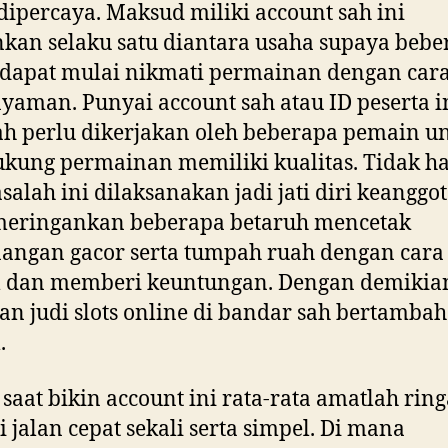
dipercaya. Maksud miliki account sah ini
nkan selaku satu diantara usaha supaya beb
 dapat mulai nikmati permainan dengan car
nyaman. Punyai account sah atau ID peserta i
h perlu dikerjakan oleh beberapa pemain u
kung permainan memiliki kualitas. Tidak h
asalah ini dilaksanakan jadi jati diri keanggo
meringankan beberapa betaruh mencetak
angan gacor serta tumpah ruah dengan cara
l dan memberi keuntungan. Dengan demikia
n judi slots online di bandar sah bertambah
.
 saat bikin account ini rata-rata amatlah ring
 jalan cepat sekali serta simpel. Di mana