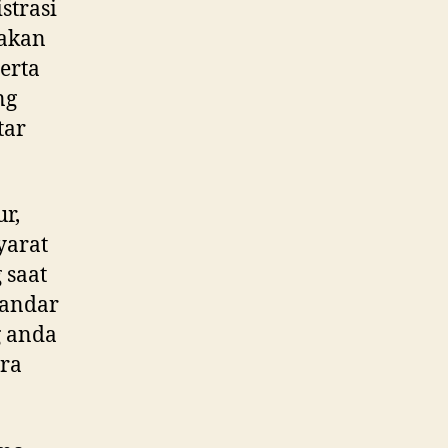
strasi
jakan
erta
ng
tar
r,
yarat
 saat
bandar
g anda
ara