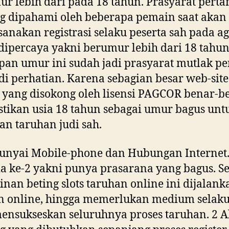
r lebih dari pada 18 tahun. Prasyarat pert
g dipahami oleh beberapa pemain saat akan
anakan registrasi selaku peserta sah pada a
dipercaya yakni berumur lebih dari 18 tahun
pan umur ini sudah jadi prasyarat mutlak pe
i perhatian. Karena sebagian besar web-site
 yang disokong oleh lisensi PAGCOR benar-b
ikan usia 18 tahun sebagai umur bagus unt
n taruhan judi sah.
nyai Mobile-phone dan Hubungan Internet
ia ke-2 yakni punya prasarana yang bagus. 
nan beting slots taruhan online ini dijalank
 online, hingga memerlukan medium selaku
ensukseskan seluruhnya proses taruhan. 2 A