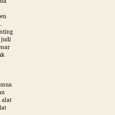
ama
gen
.
nting
 judi
enar
uk
.
Semua
an
 alat
lat