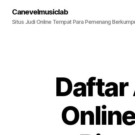
Canevelmusiclab
Situs Judi Online Tempat Para Pemenang Berkumpu
Daftar
Online