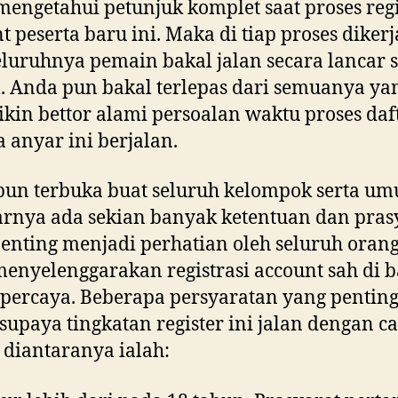
mengetahui petunjuk komplet saat proses regi
t peserta baru ini. Maka di tiap proses diker
eluruhnya pemain bakal jalan secara lancar s
. Anda pun bakal terlepas dari semuanya ya
in bettor alami persoalan waktu proses daf
a anyar ini berjalan.
un terbuka buat seluruh kelompok serta umu
rnya ada sekian banyak ketentuan dan pras
enting menjadi perhatian oleh seluruh orang
enyelenggarakan registrasi account sah di 
ipercaya. Beberapa persyaratan yang pentin
supaya tingkatan register ini jalan dengan c
 diantaranya ialah: