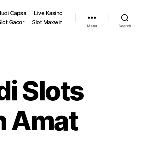
Judi Capsa
Live Kasino
Slot Gacor
Slot Maxwin
Menu
Search
i Slots
an Amat