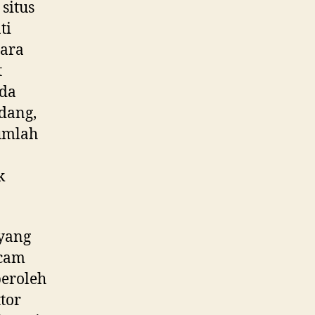
situs
ti
cara
t
nda
idang,
jumlah
k
 yang
acam
peroleh
tor