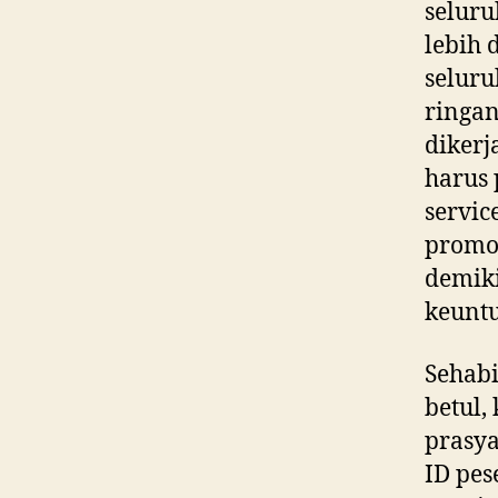
seluru
lebih 
seluru
ringa
dikerj
harus 
servic
promos
demiki
keunt
Sehabi
betul,
prasya
ID pes