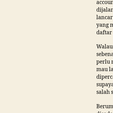
accoun
dijala
lancar
yang m
daftar
Walau 
sebena
perlu 
mau la
diperc
supaya
salah 
Berumu