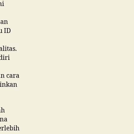
ni
nan
u ID
litas.
diri
n cara
ainkan
ah
ana
erlebih