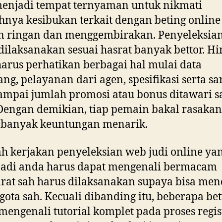
menjadi tempat ternyaman untuk nikmati
hnya kesibukan terkait dengan beting online
 ringan dan menggembirakan. Penyeleksian 
dilaksanakan sesuai hasrat banyak bettor. H
arus perhatikan berbagai hal mulai data
ang, pelayanan dari agen, spesifikasi serta s
sampai jumlah promosi atau bonus ditawari 
Dengan demikian, tiap pemain bakal rasakan
u banyak keuntungan menarik.
h kerjakan penyeleksian web judi online ya
 jadi anda harus dapat mengenali bermacam
rat sah harus dilaksanakan supaya bisa me
gota sah. Kecuali dibanding itu, beberapa bet
mengenali tutorial komplet pada proses regis