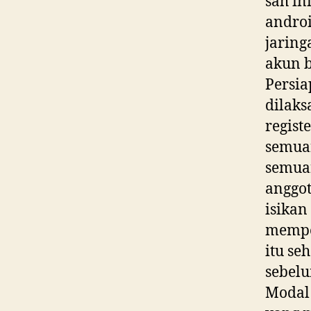
sah in
androi
jaring
akun b
Persia
dilaks
regist
semuan
semuan
anggot
isikan
mempe
itu se
sebelu
Modal 