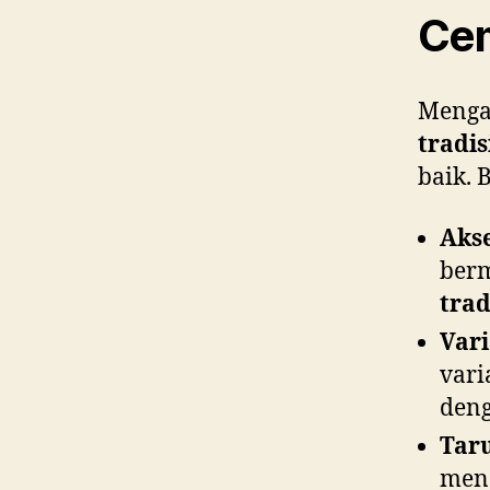
Cem
Menga
tradis
baik. 
Akse
berm
trad
Var
vari
deng
Taru
mene