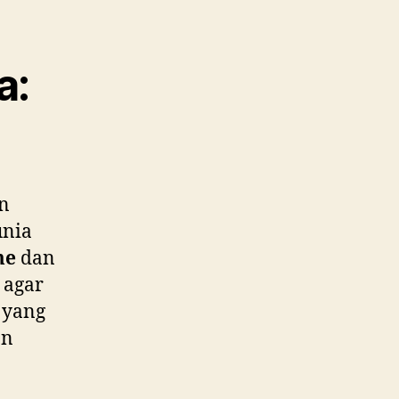
a:
n
unia
me
dan
 agar
 yang
an