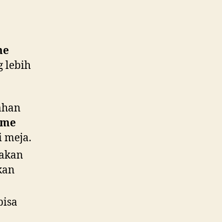
me
 lebih
ahan
eme
 meja.
iakan
kan
bisa