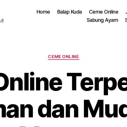
Home
Balap Kuda
Ceme Online
Sabung Ayam
l!
Categories
CEME ONLINE
nline Terpe
an dan Mu