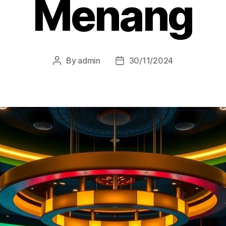
Menang
By
admin
30/11/2024
Post
Post
author
date