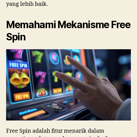
yang lebih baik.
Memahami Mekanisme Free
Spin
Free Spin adalah fitur menarik dalam