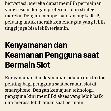
bervariasi. Mereka dapat memilih permainan
yang sesuai dengan preferensi dan strategi
mereka. Dengan memperhatikan angka RTP,
peluang untuk meraih kemenangan yang lebih
tinggi juga bisa lebih terjamin.
Kenyamanan dan
Keamanan Pengguna saat
Bermain Slot
Kenyamanan dan keamanan adalah dua faktor
penting bagi pengguna saat bermain slot di
smartphone. Dengan kemajuan teknologi,
pengguna kini memiliki akses yang lebih baik
dan merasa lebih aman saat bermain.