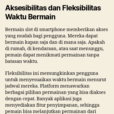
Aksesibilitas dan Fleksibilitas
Waktu Bermain
Bermain slot di smartphone memberikan akses
yang mudah bagi pengguna. Mereka dapat
bermain kapan saja dan di mana saja. Apakah
di rumah, di kendaraan, atau saat menunggu,
pemain dapat menikmati permainan tanpa
batasan waktu.
Fleksibilitas ini memungkinkan pengguna
untuk menyesuaikan waktu bermain menurut
jadwal mereka. Platform menawarkan
berbagai pilihan permainan yang bisa diakses
dengan cepat. Banyak aplikasi juga
menyediakan fitur penyimpanan, sehingga
pemain bisa melanjutkan permainan dari