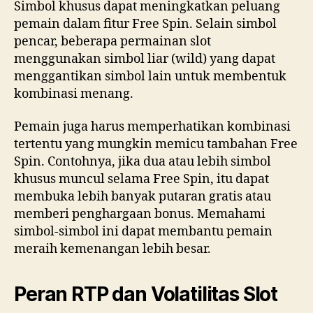
Simbol khusus dapat meningkatkan peluang
pemain dalam fitur Free Spin. Selain simbol
pencar, beberapa permainan slot
menggunakan simbol liar (wild) yang dapat
menggantikan simbol lain untuk membentuk
kombinasi menang.
Pemain juga harus memperhatikan kombinasi
tertentu yang mungkin memicu tambahan Free
Spin. Contohnya, jika dua atau lebih simbol
khusus muncul selama Free Spin, itu dapat
membuka lebih banyak putaran gratis atau
memberi penghargaan bonus. Memahami
simbol-simbol ini dapat membantu pemain
meraih kemenangan lebih besar.
Peran RTP dan Volatilitas Slot