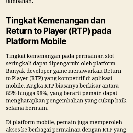
tambahan.
Tingkat Kemenangan dan
Return to Player (RTP) pada
Platform Mobile
Tingkat kemenangan pada permainan slot
seringkali dapat dipengaruhi oleh platform.
Banyak developer game menawarkan Return
to Player (RTP) yang kompetitif di aplikasi
mobile. Angka RTP biasanya berkisar antara
85% hingga 98%, yang berarti pemain dapat
mengharapkan pengembalian yang cukup baik
selama bermain.
Di platform mobile, pemain juga memperoleh
akses ke berbagai permainan dengan RTP yang