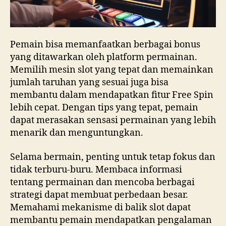
Pemain bisa memanfaatkan berbagai bonus
yang ditawarkan oleh platform permainan.
Memilih mesin slot yang tepat dan memainkan
jumlah taruhan yang sesuai juga bisa
membantu dalam mendapatkan fitur Free Spin
lebih cepat. Dengan tips yang tepat, pemain
dapat merasakan sensasi permainan yang lebih
menarik dan menguntungkan.
Selama bermain, penting untuk tetap fokus dan
tidak terburu-buru. Membaca informasi
tentang permainan dan mencoba berbagai
strategi dapat membuat perbedaan besar.
Memahami mekanisme di balik slot dapat
membantu pemain mendapatkan pengalaman