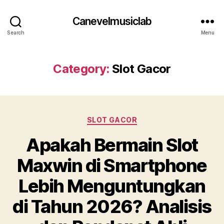
Canevelmusiclab
Search
Menu
Category:
Slot Gacor
Categories
SLOT GACOR
Apakah Bermain Slot
Maxwin di Smartphone
Lebih Menguntungkan
di Tahun 2026? Analisis