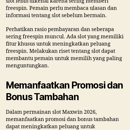
slot lebih dikenal karena sering memberi
freespin. Pemain perlu membaca ulasan dan
informasi tentang slot sebelum bermain.
Perhatikan rasio pembayaran dan seberapa
sering freespin muncul. Ada slot yang memiliki
fitur khusus untuk meningkatkan peluang
freespin. Melakukan riset tentang slot dapat
membantu pemain untuk memilih yang paling
menguntungkan.
Memanfaatkan Promosi dan
Bonus Tambahan
Dalam permainan slot Maxwin 2026,
memanfaatkan promosi dan bonus tambahan
dapat meningkatkan peluang untuk