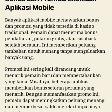
Aplikasi Mobile
Banyak aplikasi mobile menawarkan bonus
dan promosi yang tidak tersedia di kasino
tradisional. Pemain dapat menerima bonus
pendaftaran, putaran gratis, atau cashback
setelah bermain. Ini memberikan peluang
tambahan untuk menang tanpa mengeluarkan
banyak uang.
Promosi ini sering kali dirancang untuk
menarik pemain baru dan mempertahankan
yang lama. Misalnya, beberapa aplikasi
memberikan bonus setoran pertama yang
menarik. Dengan memanfaatkan promo ini,
pemain dapat meningkatkan peluang menang
dan memperbesar saldo mereka tanpa biaya