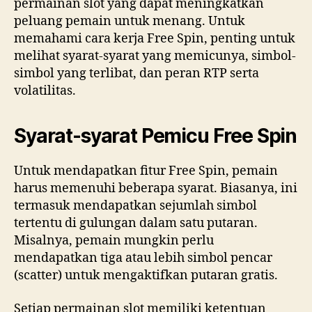
permainan slot yang dapat meningkatkan
peluang pemain untuk menang. Untuk
memahami cara kerja Free Spin, penting untuk
melihat syarat-syarat yang memicunya, simbol-
simbol yang terlibat, dan peran RTP serta
volatilitas.
Syarat-syarat Pemicu Free Spin
Untuk mendapatkan fitur Free Spin, pemain
harus memenuhi beberapa syarat. Biasanya, ini
termasuk mendapatkan sejumlah simbol
tertentu di gulungan dalam satu putaran.
Misalnya, pemain mungkin perlu
mendapatkan tiga atau lebih simbol pencar
(scatter) untuk mengaktifkan putaran gratis.
Setiap permainan slot memiliki ketentuan