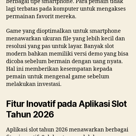
berbagai tipe smartphone. Para pemain tidak
lagi terbatas pada komputer untuk mengakses
permainan favorit mereka.
Game yang dioptimalkan untuk smartphone
menawarkan ukuran file yang lebih kecil dan
resolusi yang pas untuk layar. Banyak slot
modern bahkan memiliki versi demo yang bisa
dicoba sebelum bermain dengan uang nyata.
Hal ini memberikan kesempatan kepada
pemain untuk mengenal game sebelum
melakukan investasi.
Fitur Inovatif pada Aplikasi Slot
Tahun 2026
Aplikasi slot tahun 2026 menawarkan berbagai