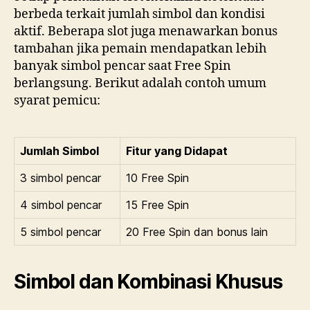
berbeda terkait jumlah simbol dan kondisi
aktif. Beberapa slot juga menawarkan bonus
tambahan jika pemain mendapatkan lebih
banyak simbol pencar saat Free Spin
berlangsung. Berikut adalah contoh umum
syarat pemicu:
Jumlah Simbol
Fitur yang Didapat
3 simbol pencar
10 Free Spin
4 simbol pencar
15 Free Spin
5 simbol pencar
20 Free Spin dan bonus lain
Simbol dan Kombinasi Khusus