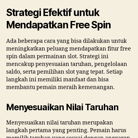
Strategi Efektif untuk
Mendapatkan Free Spin
Ada beberapa cara yang bisa dilakukan untuk
meningkatkan peluang mendapatkan fitur free
spin dalam permainan slot. Strategi ini
mencakup penyesuaian taruhan, pengelolaan
saldo, serta pemilihan slot yang tepat. Setiap
langkah ini memiliki manfaat dan bisa
membantu pemain meraih kemenangan.
Menyesuaikan Nilai Taruhan
Menyesuaikan nilai taruhan merupakan
langkah pertama yang penting. Pemain harus