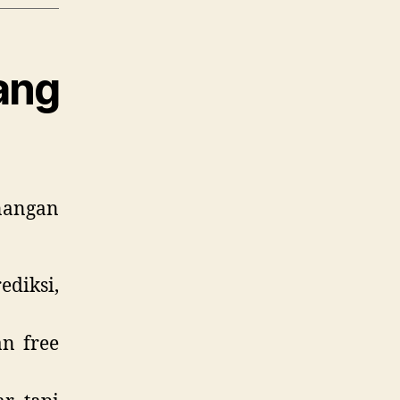
ang
nangan
diksi,
an free