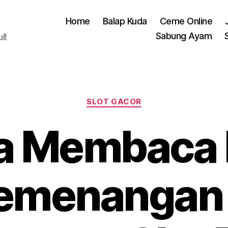
Home
Balap Kuda
Ceme Online
Sabung Ayam
l!
Categories
SLOT GACOR
a Membaca 
emenangan 