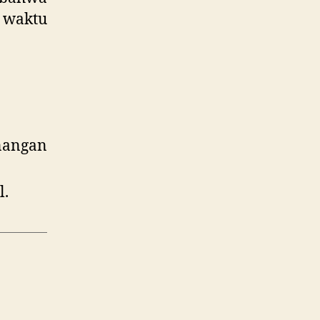
waktu
nangan
l.