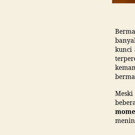
Berma
banya
kunci 
terpe
kemam
bermai
Meski 
bebera
mome
mening