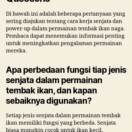
Di bawah ini adalah beberapa pertanyaan yang
sering diajukan tentang cara kerja senjata dan
power-up dalam permainan tembak ikan naga.
Pembaca dapat menemukan informasi penting
untuk meningkatkan pengalaman permainan
mereka.
Apa perbedaan fungsi tiap jenis
senjata dalam permainan
tembak ikan, dan kapan
sebaiknya digunakan?
Setiap jenis senjata dalam permainan tembak
ikan memiliki fungsi yang berbeda. Senjata
biasa mungkin cocok untuk ikan kecil,