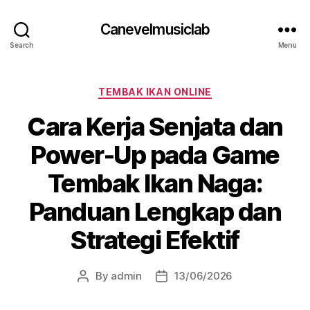
Canevelmusiclab
Search
Menu
Categories
TEMBAK IKAN ONLINE
Cara Kerja Senjata dan
Power-Up pada Game
Tembak Ikan Naga:
Panduan Lengkap dan
Strategi Efektif
By
admin
13/06/2026
Post
Post
author
date