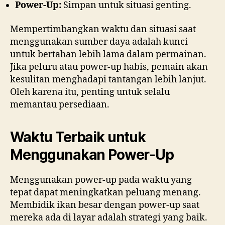
Power-Up:
Simpan untuk situasi genting.
Mempertimbangkan waktu dan situasi saat
menggunakan sumber daya adalah kunci
untuk bertahan lebih lama dalam permainan.
Jika peluru atau power-up habis, pemain akan
kesulitan menghadapi tantangan lebih lanjut.
Oleh karena itu, penting untuk selalu
memantau persediaan.
Waktu Terbaik untuk
Menggunakan Power-Up
Menggunakan power-up pada waktu yang
tepat dapat meningkatkan peluang menang.
Membidik ikan besar dengan power-up saat
mereka ada di layar adalah strategi yang baik.