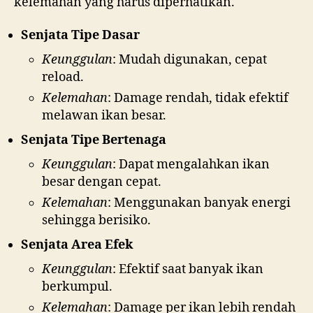
kelemahan yang harus diperhatikan.
Senjata Tipe Dasar
Keunggulan
: Mudah digunakan, cepat
reload.
Kelemahan
: Damage rendah, tidak efektif
melawan ikan besar.
Senjata Tipe Bertenaga
Keunggulan
: Dapat mengalahkan ikan
besar dengan cepat.
Kelemahan
: Menggunakan banyak energi
sehingga berisiko.
Senjata Area Efek
Keunggulan
: Efektif saat banyak ikan
berkumpul.
Kelemahan
: Damage per ikan lebih rendah