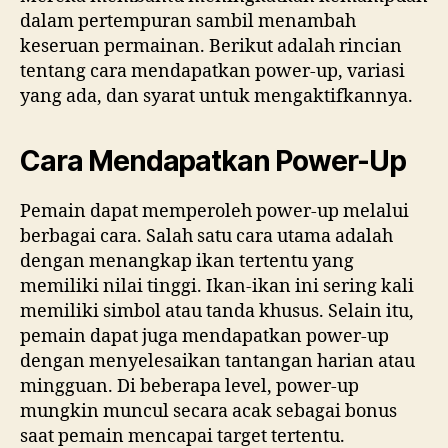
dalam pertempuran sambil menambah
keseruan permainan. Berikut adalah rincian
tentang cara mendapatkan power-up, variasi
yang ada, dan syarat untuk mengaktifkannya.
Cara Mendapatkan Power-Up
Pemain dapat memperoleh power-up melalui
berbagai cara. Salah satu cara utama adalah
dengan menangkap ikan tertentu yang
memiliki nilai tinggi. Ikan-ikan ini sering kali
memiliki simbol atau tanda khusus. Selain itu,
pemain dapat juga mendapatkan power-up
dengan menyelesaikan tantangan harian atau
mingguan. Di beberapa level, power-up
mungkin muncul secara acak sebagai bonus
saat pemain mencapai target tertentu.