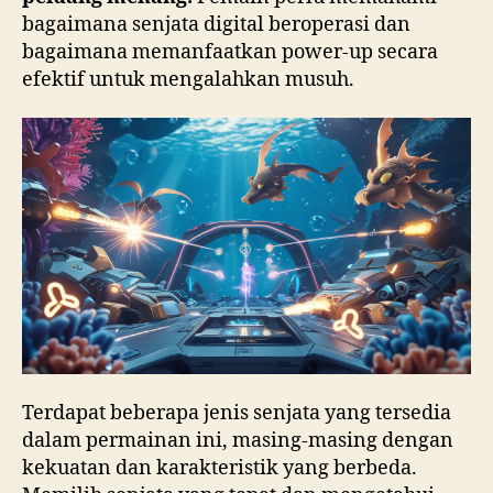
bagaimana senjata digital beroperasi dan
bagaimana memanfaatkan power-up secara
efektif untuk mengalahkan musuh.
Terdapat beberapa jenis senjata yang tersedia
dalam permainan ini, masing-masing dengan
kekuatan dan karakteristik yang berbeda.