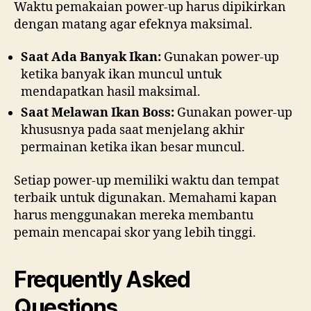
Waktu pemakaian power-up harus dipikirkan
dengan matang agar efeknya maksimal.
Saat Ada Banyak Ikan:
Gunakan power-up
ketika banyak ikan muncul untuk
mendapatkan hasil maksimal.
Saat Melawan Ikan Boss:
Gunakan power-up
khususnya pada saat menjelang akhir
permainan ketika ikan besar muncul.
Setiap power-up memiliki waktu dan tempat
terbaik untuk digunakan. Memahami kapan
harus menggunakan mereka membantu
pemain mencapai skor yang lebih tinggi.
Frequently Asked
Questions