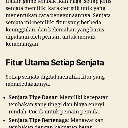
Dalam game tembak ikan naga, setiap jenis
senjata memiliki karakteristik unik yang
menentukan cara penggunaannya. Senjata-
senjata ini memiliki fitur yang berbeda,
keunggulan, dan kelemahan yang harus
dipahami oleh pemain untuk meraih
kemenangan.
Fitur Utama Setiap Senjata
Setiap senjata digital memiliki fitur yang
membedakannya.
Senjata Tipe Dasar
: Memiliki kecepatan
tembakan yang tinggi dan biaya energi
rendah. Cocok untuk pemain pemula.
Senjata Tipe Bertenaga
: Menawarkan
tembakan dengan kekuatan besar.