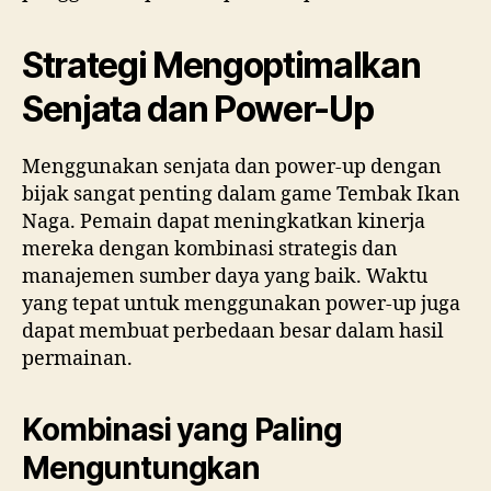
Strategi Mengoptimalkan
Senjata dan Power-Up
Menggunakan senjata dan power-up dengan
bijak sangat penting dalam game Tembak Ikan
Naga. Pemain dapat meningkatkan kinerja
mereka dengan kombinasi strategis dan
manajemen sumber daya yang baik. Waktu
yang tepat untuk menggunakan power-up juga
dapat membuat perbedaan besar dalam hasil
permainan.
Kombinasi yang Paling
Menguntungkan