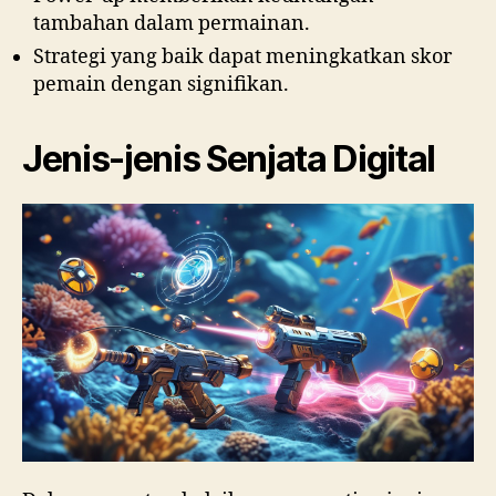
tambahan dalam permainan.
Strategi yang baik dapat meningkatkan skor
pemain dengan signifikan.
Jenis-jenis Senjata Digital