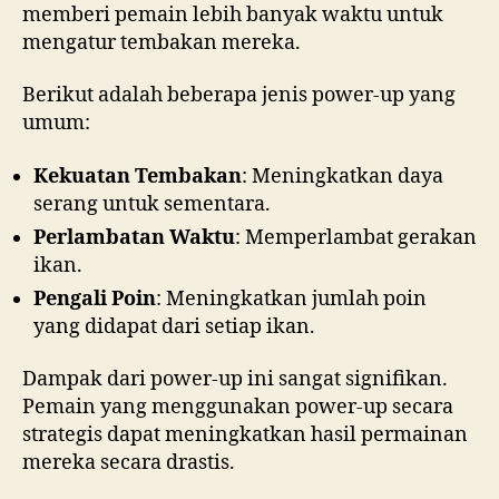
memberi pemain lebih banyak waktu untuk
mengatur tembakan mereka.
Berikut adalah beberapa jenis power-up yang
umum:
Kekuatan Tembakan
: Meningkatkan daya
serang untuk sementara.
Perlambatan Waktu
: Memperlambat gerakan
ikan.
Pengali Poin
: Meningkatkan jumlah poin
yang didapat dari setiap ikan.
Dampak dari power-up ini sangat signifikan.
Pemain yang menggunakan power-up secara
strategis dapat meningkatkan hasil permainan
mereka secara drastis.