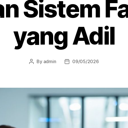
n Sistem Fai
yang Adil
By
admin
09/05/2026
Post
Post
author
date