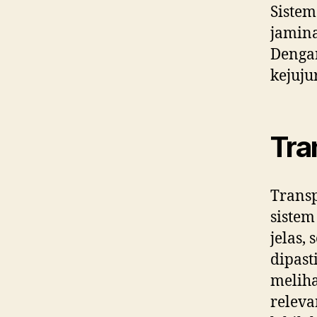
Sistem
jamin
Dengan
kejuju
Tra
Transp
sistem
jelas,
dipast
meliha
releva