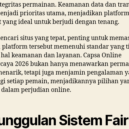
tegritas permainan. Keamanan data dan tran
enjadi prioritas utama, menjadikan platform
 yang ideal untuk berjudi dengan tenang.
encari situs yang tepat, penting untuk mema
platform tersebut memenuhi standar yang t
 hal keamanan dan layanan. Capsa Online
rcaya 2026 bukan hanya menawarkan perm
enarik, tetapi juga menjamin pengalaman 
agi setiap pemain, menjadikannya pilihan ya
 dalam perjudian online.
unggulan Sistem Fair