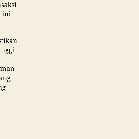
saksi
 ini
stikan
inggi
ainan
yang
ng