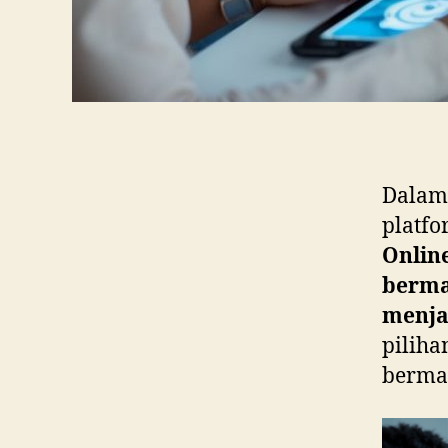
Dalam 
platf
Onlin
berma
menja
piliha
bermai