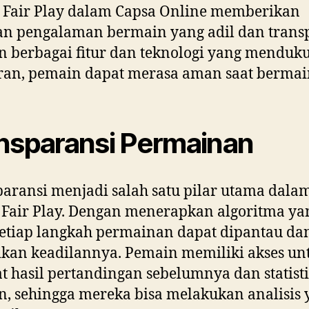
 Fair Play dalam Capsa Online memberikan
an pengalaman bermain yang adil dan trans
 berbagai fitur dan teknologi yang menduk
ran, pemain dapat merasa aman saat bermai
nsparansi Permainan
aransi menjadi salah satu pilar utama dala
 Fair Play. Dengan menerapkan algoritma ya
 setiap langkah permainan dapat dipantau da
ikan keadilannya. Pemain memiliki akses un
t hasil pertandingan sebelumnya dan statist
n, sehingga mereka bisa melakukan analisis