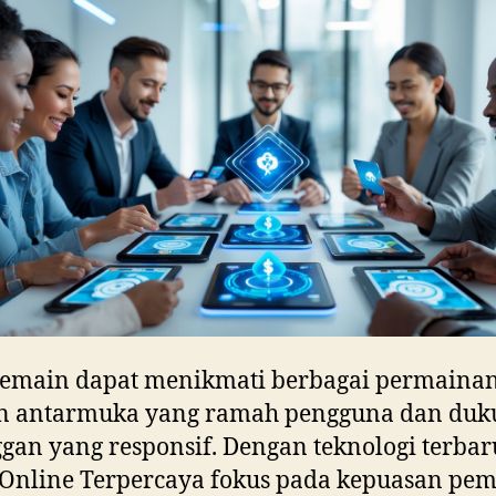
pemain dapat menikmati berbagai permainan
n antarmuka yang ramah pengguna dan du
gan yang responsif. Dengan teknologi terbar
Online Terpercaya fokus pada kepuasan pe