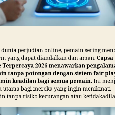
dunia perjudian online, pemain sering men
orm yang dapat diandalkan dan aman.
Capsa
e Terpercaya 2026 menawarkan pengalam
in tanpa potongan dengan sistem fair pla
min keadilan bagi semua pemain.
Ini menj
n utama bagi mereka yang ingin menikmati
n tanpa risiko kecurangan atau ketidakadila