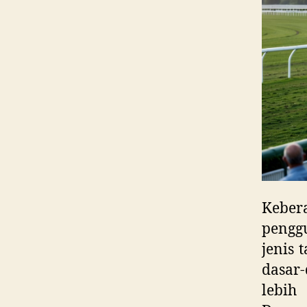
Keber
pengg
jenis
dasar-
lebih