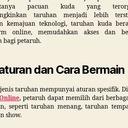
iptanya pacuan kuda yang terorga
gkinkan taruhan menjadi lebih terstr
n kemajuan teknologi, taruhan kuda bera
orm online, memudahkan akses dan b
n bagi petaruh.
aturan dan Cara Bermain
 jenis taruhan mempunyai aturan spesifik. D
Online
, petaruh dapat memilih dari berbaga
an, seperti taruhan menang, taruhan tempa
n show.