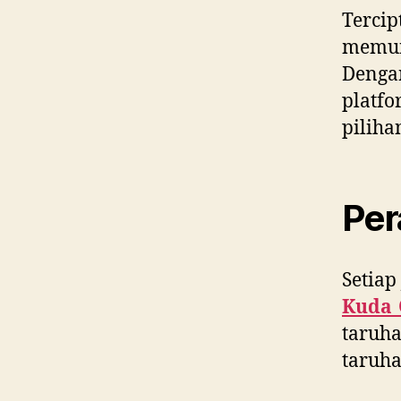
Terc
memun
Denga
platf
piliha
Per
Setiap
Kuda 
taruh
taruha