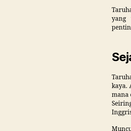
Taruh
yang 
pentin
Sej
Taruh
kaya. 
mana o
Seiri
Inggri
Muncu