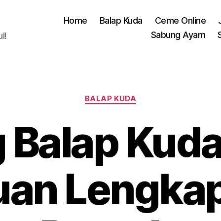
Home
Balap Kuda
Ceme Online
Sabung Ayam
l!
Categories
BALAP KUDA
g Balap Kuda
uan Lengka