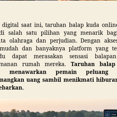
 digital saat ini, taruhan balap kuda onlin
di salah satu pilihan yang menarik bag
nta olahraga dan perjudian. Dengan akse
 mudah dan banyaknya platform yang ter
idu dapat merasakan sensasi balapa
amanan rumah mereka.
Taruhan balap
ne menawarkan pemain peluang 
angkan uang sambil menikmati hibura
barkan.