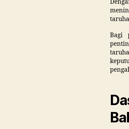
Deng
menin
taruha
Bagi 
pentin
taruh
kepu
penga
Da
Ba