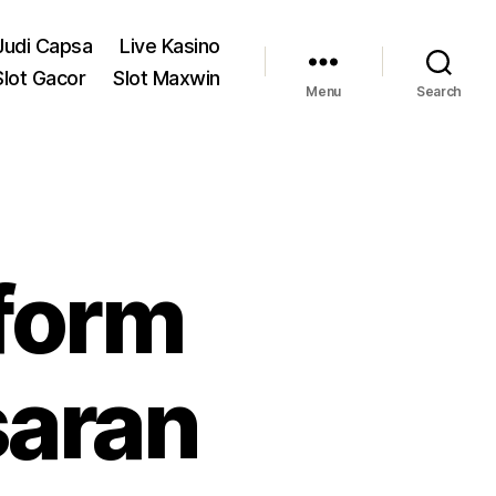
Judi Capsa
Live Kasino
Slot Gacor
Slot Maxwin
Menu
Search
tform
saran