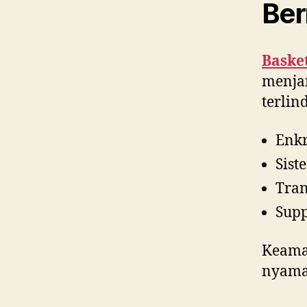
Ber
Baske
menjam
terlin
Enkr
Sist
Tran
Supp
Keama
nyaman