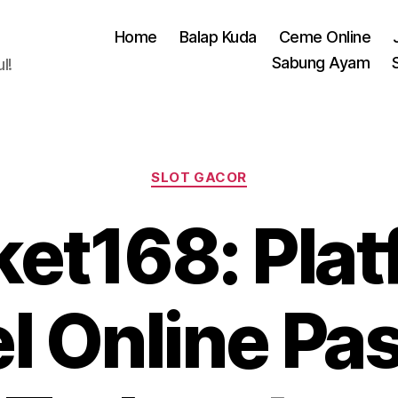
Home
Balap Kuda
Ceme Online
Sabung Ayam
l!
Categories
SLOT GACOR
et168: Pla
l Online Pa