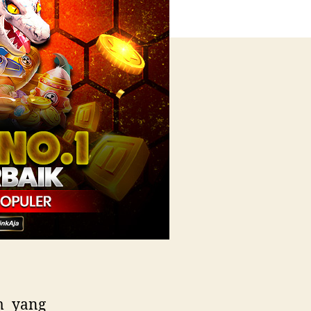
m yang