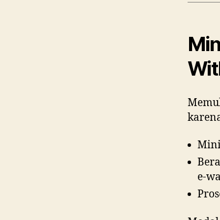
Mi
Wit
Memul
karena
Mini
Bera
e-wa
Pros