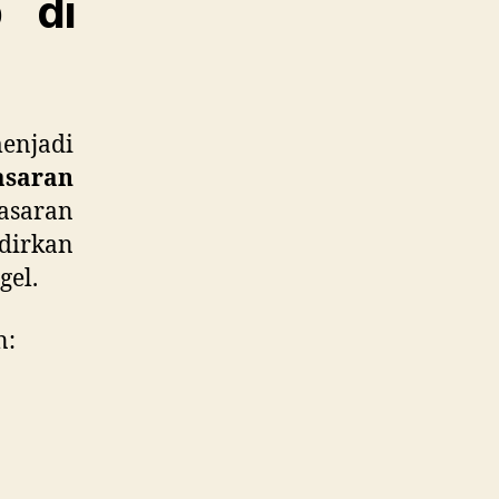
p di
enjadi
asaran
asaran
dirkan
gel.
n: