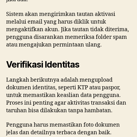
Sistem akan mengirimkan tautan aktivasi
melalui email yang harus diklik untuk
mengaktifkan akun. Jika tautan tidak diterima,
pengguna disarankan memeriksa folder spam
atau mengajukan permintaan ulang.
Verifikasi Identitas
Langkah berikutnya adalah mengupload
dokumen identitas, seperti KTP atau paspor,
untuk memastikan keaslian data pengguna.
Proses ini penting agar aktivitas transaksi dan
taruhan bisa dilakukan tanpa hambatan.
Pengguna harus memastikan foto dokumen
jelas dan detailnya terbaca dengan baik.