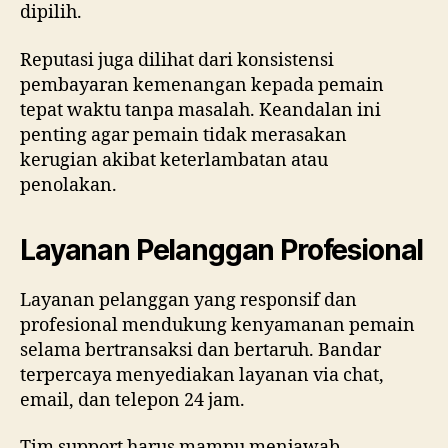
dipilih.
Reputasi juga dilihat dari konsistensi
pembayaran kemenangan kepada pemain
tepat waktu tanpa masalah. Keandalan ini
penting agar pemain tidak merasakan
kerugian akibat keterlambatan atau
penolakan.
Layanan Pelanggan Profesional
Layanan pelanggan yang responsif dan
profesional mendukung kenyamanan pemain
selama bertransaksi dan bertaruh. Bandar
terpercaya menyediakan layanan via chat,
email, dan telepon 24 jam.
Tim support harus mampu menjawab