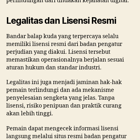
perlindungan dari tindakan kejahatan digital.
Legalitas dan Lisensi Resmi
Bandar balap kuda yang terpercaya selalu
memiliki lisensi resmi dari badan pengatur
perjudian yang diakui. Lisensi tersebut
memastikan operasionalnya berjalan sesuai
aturan hukum dan standar industri.
Legalitas ini juga menjadi jaminan hak-hak
pemain terlindungi dan ada mekanisme
penyelesaian sengketa yang jelas. Tanpa
lisensi, risiko penipuan dan praktik curang
akan lebih tinggi.
Pemain dapat mengecek informasi lisensi
langsung melalui situs resmi badan pengatur