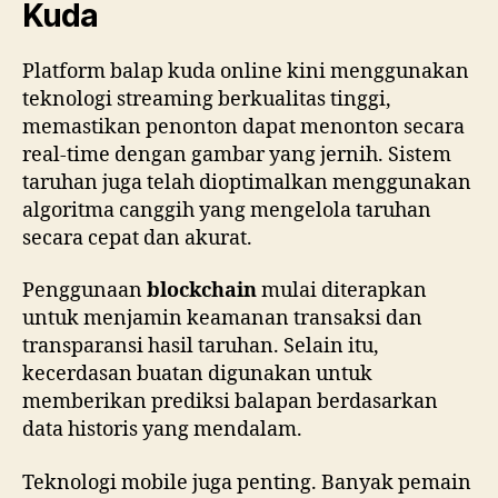
Kuda
Platform balap kuda online kini menggunakan
teknologi streaming berkualitas tinggi,
memastikan penonton dapat menonton secara
real-time dengan gambar yang jernih. Sistem
taruhan juga telah dioptimalkan menggunakan
algoritma canggih yang mengelola taruhan
secara cepat dan akurat.
Penggunaan
blockchain
mulai diterapkan
untuk menjamin keamanan transaksi dan
transparansi hasil taruhan. Selain itu,
kecerdasan buatan digunakan untuk
memberikan prediksi balapan berdasarkan
data historis yang mendalam.
Teknologi mobile juga penting. Banyak pemain