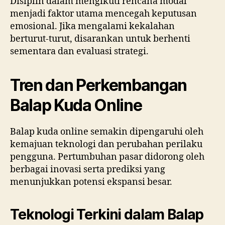
Disiplin dalam mengikuti rencana modal
menjadi faktor utama mencegah keputusan
emosional. Jika mengalami kekalahan
berturut-turut, disarankan untuk berhenti
sementara dan evaluasi strategi.
Tren dan Perkembangan
Balap Kuda Online
Balap kuda online semakin dipengaruhi oleh
kemajuan teknologi dan perubahan perilaku
pengguna. Pertumbuhan pasar didorong oleh
berbagai inovasi serta prediksi yang
menunjukkan potensi ekspansi besar.
Teknologi Terkini dalam Balap