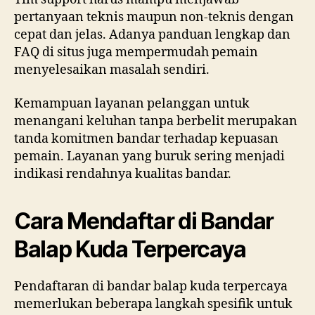
pertanyaan teknis maupun non-teknis dengan
cepat dan jelas. Adanya panduan lengkap dan
FAQ di situs juga mempermudah pemain
menyelesaikan masalah sendiri.
Kemampuan layanan pelanggan untuk
menangani keluhan tanpa berbelit merupakan
tanda komitmen bandar terhadap kepuasan
pemain. Layanan yang buruk sering menjadi
indikasi rendahnya kualitas bandar.
Cara Mendaftar di Bandar
Balap Kuda Terpercaya
Pendaftaran di bandar balap kuda terpercaya
memerlukan beberapa langkah spesifik untuk