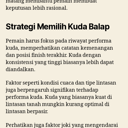
matang membantu pemain membuat
keputusan lebih rasional.
Strategi Memilih Kuda Balap
Pemain harus fokus pada riwayat performa
kuda, memperhatikan catatan kemenangan
dan posisi finish terakhir. Kuda dengan
konsistensi yang tinggi biasanya lebih dapat
diandalkan.
Faktor seperti kondisi cuaca dan tipe lintasan
juga berpengaruh signifikan terhadap
performa kuda. Kuda yang biasanya kuat di
lintasan tanah mungkin kurang optimal di
lintasan berpasir.
Perhatikan juga faktor joki yang mengendarai