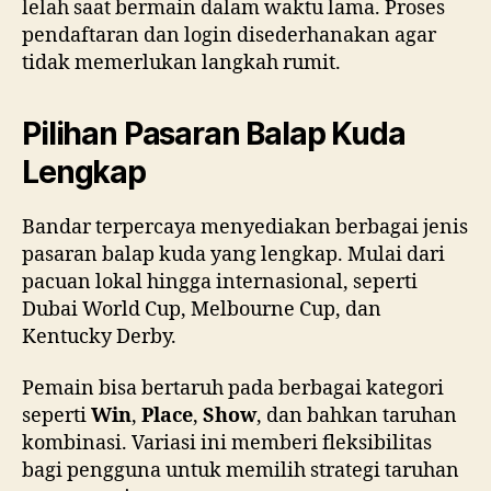
lelah saat bermain dalam waktu lama. Proses
pendaftaran dan login disederhanakan agar
tidak memerlukan langkah rumit.
Pilihan Pasaran Balap Kuda
Lengkap
Bandar terpercaya menyediakan berbagai jenis
pasaran balap kuda yang lengkap. Mulai dari
pacuan lokal hingga internasional, seperti
Dubai World Cup, Melbourne Cup, dan
Kentucky Derby.
Pemain bisa bertaruh pada berbagai kategori
seperti
Win
,
Place
,
Show
, dan bahkan taruhan
kombinasi. Variasi ini memberi fleksibilitas
bagi pengguna untuk memilih strategi taruhan