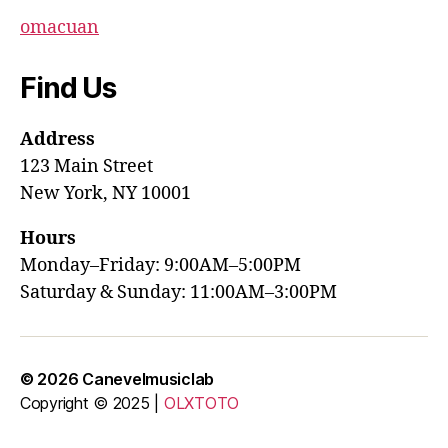
omacuan
Find Us
Address
123 Main Street
New York, NY 10001
Hours
Monday–Friday: 9:00AM–5:00PM
Saturday & Sunday: 11:00AM–3:00PM
© 2026
Canevelmusiclab
Copyright © 2025 |
OLXTOTO