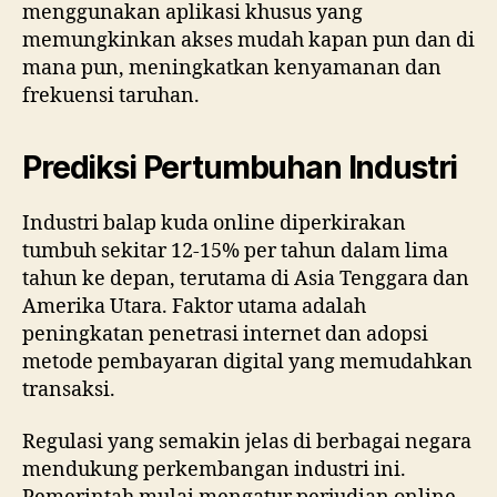
menggunakan aplikasi khusus yang
memungkinkan akses mudah kapan pun dan di
mana pun, meningkatkan kenyamanan dan
frekuensi taruhan.
Prediksi Pertumbuhan Industri
Industri balap kuda online diperkirakan
tumbuh sekitar 12-15% per tahun dalam lima
tahun ke depan, terutama di Asia Tenggara dan
Amerika Utara. Faktor utama adalah
peningkatan penetrasi internet dan adopsi
metode pembayaran digital yang memudahkan
transaksi.
Regulasi yang semakin jelas di berbagai negara
mendukung perkembangan industri ini.