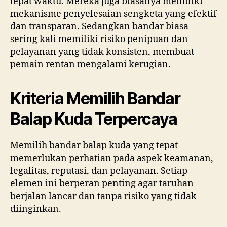
tepat waktu. Mereka juga biasanya memiliki
mekanisme penyelesaian sengketa yang efektif
dan transparan. Sedangkan bandar biasa
sering kali memiliki risiko penipuan dan
pelayanan yang tidak konsisten, membuat
pemain rentan mengalami kerugian.
Kriteria Memilih Bandar
Balap Kuda Terpercaya
Memilih bandar balap kuda yang tepat
memerlukan perhatian pada aspek keamanan,
legalitas, reputasi, dan pelayanan. Setiap
elemen ini berperan penting agar taruhan
berjalan lancar dan tanpa risiko yang tidak
diinginkan.