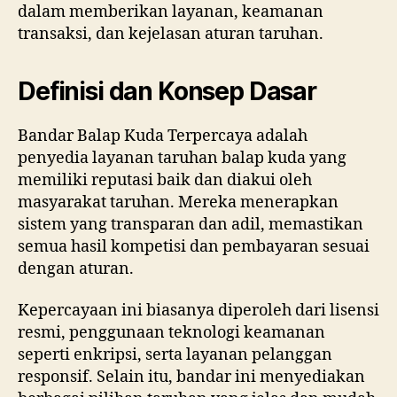
dalam memberikan layanan, keamanan
transaksi, dan kejelasan aturan taruhan.
Definisi dan Konsep Dasar
Bandar Balap Kuda Terpercaya adalah
penyedia layanan taruhan balap kuda yang
memiliki reputasi baik dan diakui oleh
masyarakat taruhan. Mereka menerapkan
sistem yang transparan dan adil, memastikan
semua hasil kompetisi dan pembayaran sesuai
dengan aturan.
Kepercayaan ini biasanya diperoleh dari lisensi
resmi, penggunaan teknologi keamanan
seperti enkripsi, serta layanan pelanggan
responsif. Selain itu, bandar ini menyediakan