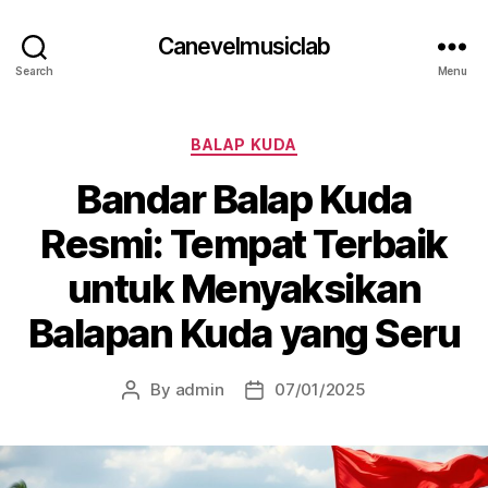
Canevelmusiclab
Search
Menu
Categories
BALAP KUDA
Bandar Balap Kuda
Resmi: Tempat Terbaik
untuk Menyaksikan
Balapan Kuda yang Seru
By
admin
07/01/2025
Post
Post
author
date