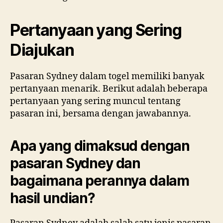
Pertanyaan yang Sering
Diajukan
Pasaran Sydney dalam togel memiliki banyak
pertanyaan menarik. Berikut adalah beberapa
pertanyaan yang sering muncul tentang
pasaran ini, bersama dengan jawabannya.
Apa yang dimaksud dengan
pasaran Sydney dan
bagaimana perannya dalam
hasil undian?