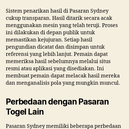
Sistem penarikan hasil di Pasaran Sydney
cukup transparan. Hasil ditarik secara acak
menggunakan mesin yang telah teruji. Proses
ini dilakukan di depan publik untuk
memastikan kejujuran. Setiap hasil
pengundian dicatat dan disimpan untuk
referensi yang lebih lanjut. Pemain dapat
memeriksa hasil sebelumnya melalui situs
resmi atau aplikasi yang disediakan. Ini
membuat pemain dapat melacak hasil mereka
dan menganalisis pola yang mungkin muncul.
Perbedaan dengan Pasaran
Togel Lain
Pasaran Sydney memiliki beberapa perbedaan