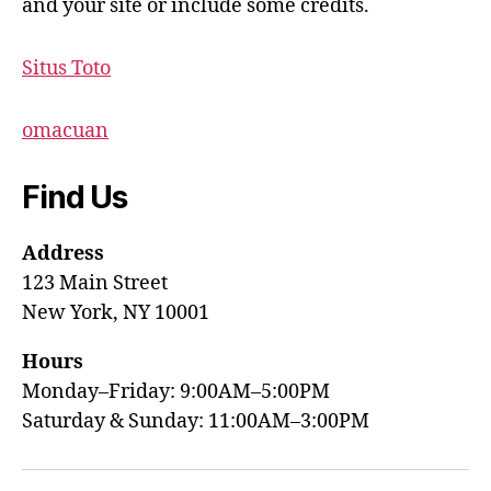
and your site or include some credits.
Situs Toto
omacuan
Find Us
Address
123 Main Street
New York, NY 10001
Hours
Monday–Friday: 9:00AM–5:00PM
Saturday & Sunday: 11:00AM–3:00PM