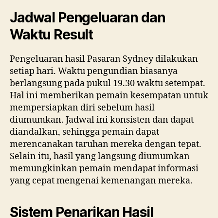
Jadwal Pengeluaran dan
Waktu Result
Pengeluaran hasil Pasaran Sydney dilakukan
setiap hari. Waktu pengundian biasanya
berlangsung pada pukul 19.30 waktu setempat.
Hal ini memberikan pemain kesempatan untuk
mempersiapkan diri sebelum hasil
diumumkan. Jadwal ini konsisten dan dapat
diandalkan, sehingga pemain dapat
merencanakan taruhan mereka dengan tepat.
Selain itu, hasil yang langsung diumumkan
memungkinkan pemain mendapat informasi
yang cepat mengenai kemenangan mereka.
Sistem Penarikan Hasil