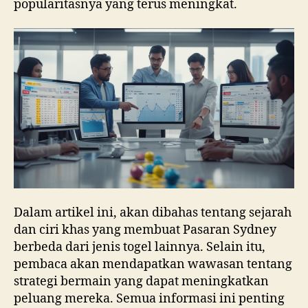
popularitasnya yang terus meningkat.
Dalam artikel ini, akan dibahas tentang sejarah
dan ciri khas yang membuat Pasaran Sydney
berbeda dari jenis togel lainnya. Selain itu,
pembaca akan mendapatkan wawasan tentang
strategi bermain yang dapat meningkatkan
peluang mereka. Semua informasi ini penting