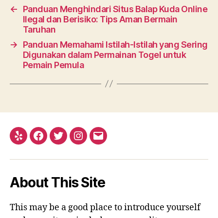
←
Panduan Menghindari Situs Balap Kuda Online
Ilegal dan Berisiko: Tips Aman Bermain
Taruhan
→
Panduan Memahami Istilah-Istilah yang Sering
Digunakan dalam Permainan Togel untuk
Pemain Pemula
Yelp
Facebook
Twitter
Instagram
Email
About This Site
This may be a good place to introduce yourself