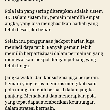
Pola lain yang sering diterapkan adalah sistem
4D. Dalam sistem ini, pemain memilih empat
angka, yang bisa menghasilkan hadiah yang
lebih besar jika benar.
Selain itu, penggunaan jackpot harian juga
menjadi daya tarik. Banyak pemain lebih
memilih berpartisipasi dalam permainan yang
menawarkan jackpot dengan peluang yang
lebih tinggi.
Jangka waktu dan konsistensi juga berperan.
Pemain yang terus-menerus mengikuti satu
pola mungkin lebih berhasil dalam jangka
panjang. Memahami dan menerapkan pola
yang tepat dapat memberikan keuntungan
dalam strategi bermain.