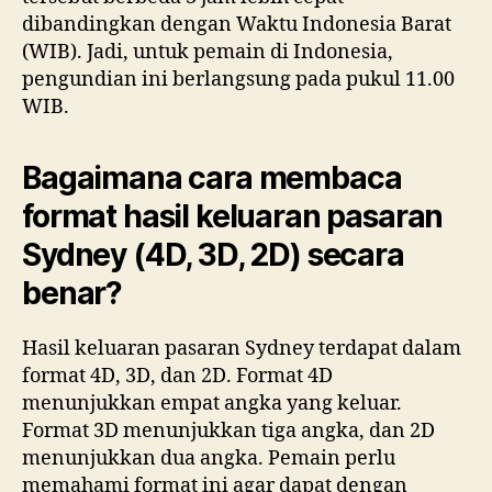
dibandingkan dengan Waktu Indonesia Barat
(WIB). Jadi, untuk pemain di Indonesia,
pengundian ini berlangsung pada pukul 11.00
WIB.
Bagaimana cara membaca
format hasil keluaran pasaran
Sydney (4D, 3D, 2D) secara
benar?
Hasil keluaran pasaran Sydney terdapat dalam
format 4D, 3D, dan 2D. Format 4D
menunjukkan empat angka yang keluar.
Format 3D menunjukkan tiga angka, dan 2D
menunjukkan dua angka. Pemain perlu
memahami format ini agar dapat dengan