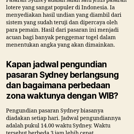
Pasaran Sydney adalah salah satu jenis pasaran
lotere yang sangat populer di Indonesia. Ia
menyediakan hasil undian yang diambil dari
sistem yang sudah teruji dan dipercaya oleh
para pemain. Hasil dari pasaran ini menjadi
acuan bagi banyak penggemar togel dalam
menentukan angka yang akan dimainkan.
Kapan jadwal pengundian
pasaran Sydney berlangsung
dan bagaimana perbedaan
zona waktunya dengan WIB?
Pengundian pasaran Sydney biasanya
diadakan setiap hari. Jadwal pengundiannya
adalah pukul 14.00 waktu Sydney. Waktu
tersebut berbeda 3 jam lebih cepat