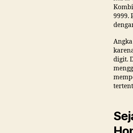
Kombin
9999. 
dengan
Angka
karena
digit.
mengg
mempe
terten
Sej
Ho