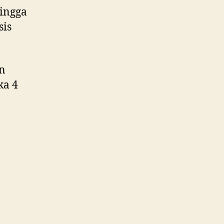
hingga
sis
n
ka 4