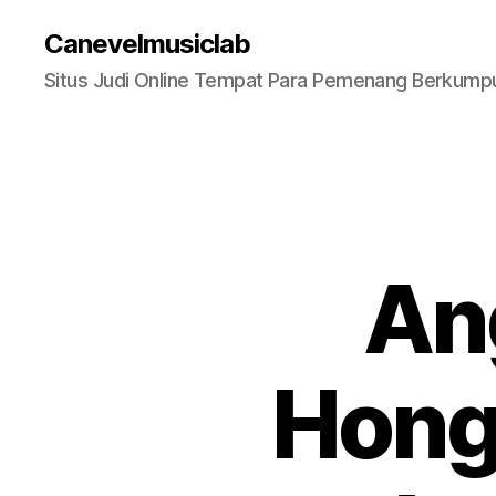
Canevelmusiclab
Situs Judi Online Tempat Para Pemenang Berkumpu
An
Hong