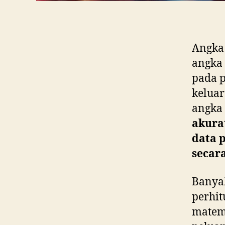
Angka
angka
pada 
kelua
angka
akura
data p
secara
Banya
perhit
matema