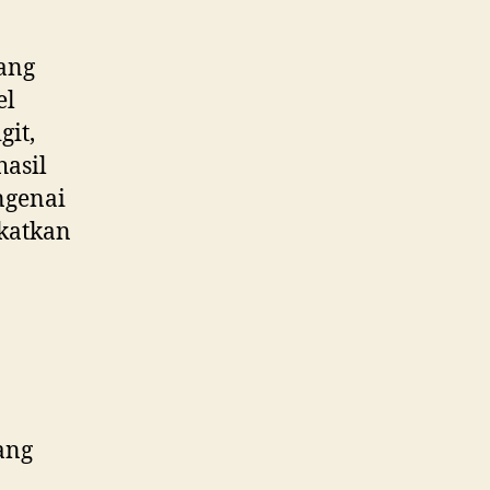
ang
el
git,
asil
ngenai
katkan
ang