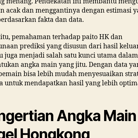
ng menang. Pendekatan ini membantu meng
n acak dan menggantinya dengan estimasi 
berdasarkan fakta dan data.
 itu, pemahaman terhadap paito HK dan
naan prediksi yang disusun dari hasil kelua
u juga menjadi salah satu kunci utama dalam
ukan angka main yang jitu. Dengan data ya
 pemain bisa lebih mudah menyesuaikan stra
 untuk mendapatkan hasil yang lebih optim
ngertian Angka Main
gel Hongkong