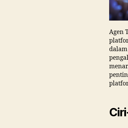
Agen 
platf
dalam 
penga
menari
pentin
platfo
Cir