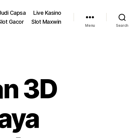
Judi Capsa
Live Kasino
Slot Gacor
Slot Maxwin
Menu
Search
an 3D
caya