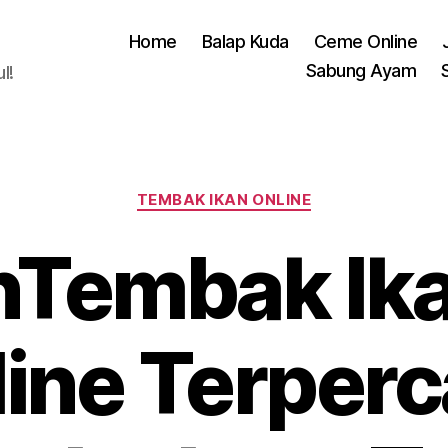
Home
Balap Kuda
Ceme Online
Sabung Ayam
l!
Categories
TEMBAK IKAN ONLINE
Tembak Ik
ine Terper