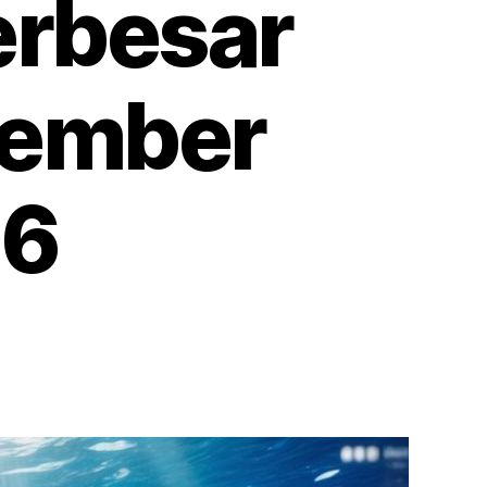
erbesar
Member
26