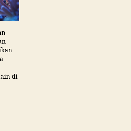
an
an
ikan
a
ain di