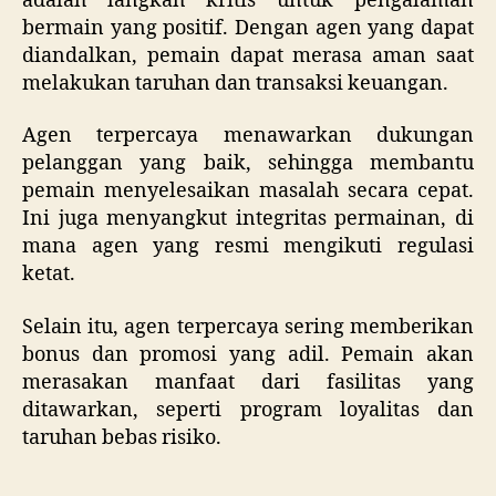
adalah langkah kritis untuk pengalaman
bermain yang positif. Dengan agen yang dapat
diandalkan, pemain dapat merasa aman saat
melakukan taruhan dan transaksi keuangan.
Agen terpercaya menawarkan dukungan
pelanggan yang baik, sehingga membantu
pemain menyelesaikan masalah secara cepat.
Ini juga menyangkut integritas permainan, di
mana agen yang resmi mengikuti regulasi
ketat.
Selain itu, agen terpercaya sering memberikan
bonus dan promosi yang adil. Pemain akan
merasakan manfaat dari fasilitas yang
ditawarkan, seperti program loyalitas dan
taruhan bebas risiko.