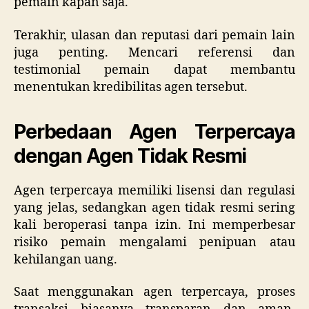
pemain kapan saja.
Terakhir, ulasan dan reputasi dari pemain lain
juga penting. Mencari referensi dan
testimonial pemain dapat membantu
menentukan kredibilitas agen tersebut.
Perbedaan Agen Terpercaya
dengan Agen Tidak Resmi
Agen terpercaya memiliki lisensi dan regulasi
yang jelas, sedangkan agen tidak resmi sering
kali beroperasi tanpa izin. Ini memperbesar
risiko pemain mengalami penipuan atau
kehilangan uang.
Saat menggunakan agen terpercaya, proses