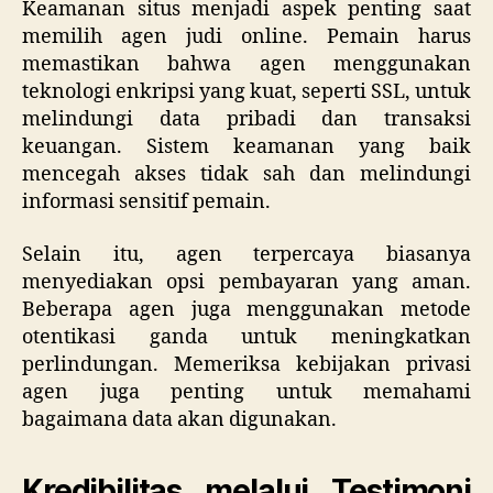
Keamanan situs menjadi aspek penting saat
memilih agen judi online. Pemain harus
memastikan bahwa agen menggunakan
teknologi enkripsi yang kuat, seperti SSL, untuk
melindungi data pribadi dan transaksi
keuangan. Sistem keamanan yang baik
mencegah akses tidak sah dan melindungi
informasi sensitif pemain.
Selain itu, agen terpercaya biasanya
menyediakan opsi pembayaran yang aman.
Beberapa agen juga menggunakan metode
otentikasi ganda untuk meningkatkan
perlindungan. Memeriksa kebijakan privasi
agen juga penting untuk memahami
bagaimana data akan digunakan.
Kredibilitas melalui Testimoni