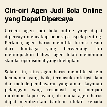
Ciri-ciri Agen Judi Bola Online
yang Dapat Dipercaya
Ciri-ciri agen judi bola online yang dapat
dipercaya mencakup beberapa aspek penting.
Pertama, agen harus memiliki lisensi resmi
dari lembaga yang berwenang. Ini
menunjukkan bahwa agen telah memenuhi
standar operasional yang ditetapkan.
Selain itu, situs agen harus memiliki sistem
keamanan yang baik, termasuk enkripsi data
dan metode pembayaran yang aman. Layanan
pelanggan yang responsif juga menjadi
indikator kepercayaan, di mana agen harus
dapat memberikan bantuan efektif kepada