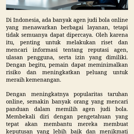
Di Indonesia, ada banyak agen judi bola online
yang menawarkan berbagai layanan, tetapi
tidak semuanya dapat dipercaya. Oleh karena
itu, penting untuk melakukan riset dan
mencari informasi tentang reputasi agen,
ulasan pengguna, serta izin yang dimiliki.
Dengan begitu, pemain dapat meminimalkan
risiko dan meningkatkan peluang untuk
meraih kemenangan.
Dengan meningkatnya popularitas taruhan
online, semakin banyak orang yang mencari
panduan dalam memilih agen judi bola.
Membekali diri dengan pengetahuan yang
tepat akan membantu mereka membuat
keputusan yang lebih baik dan menikmati