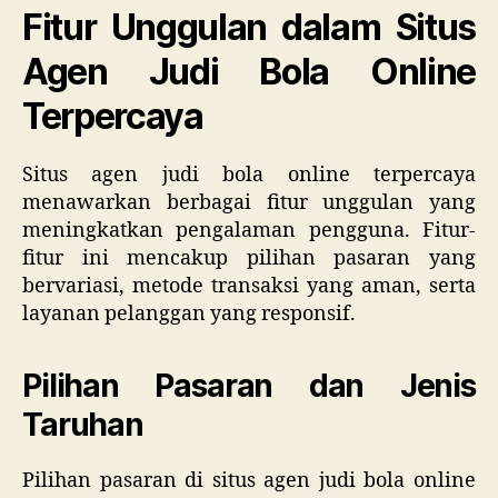
Fitur Unggulan dalam Situs
Agen Judi Bola Online
Terpercaya
Situs agen judi bola online terpercaya
menawarkan berbagai fitur unggulan yang
meningkatkan pengalaman pengguna. Fitur-
fitur ini mencakup pilihan pasaran yang
bervariasi, metode transaksi yang aman, serta
layanan pelanggan yang responsif.
Pilihan Pasaran dan Jenis
Taruhan
Pilihan pasaran di situs agen judi bola online