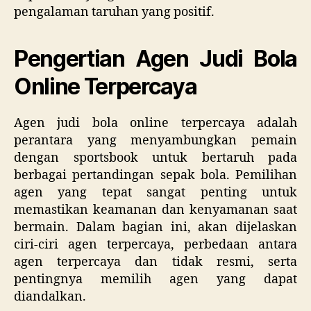
pengalaman taruhan yang positif.
Pengertian Agen Judi Bola
Online Terpercaya
Agen judi bola online terpercaya adalah
perantara yang menyambungkan pemain
dengan sportsbook untuk bertaruh pada
berbagai pertandingan sepak bola. Pemilihan
agen yang tepat sangat penting untuk
memastikan keamanan dan kenyamanan saat
bermain. Dalam bagian ini, akan dijelaskan
ciri-ciri agen terpercaya, perbedaan antara
agen terpercaya dan tidak resmi, serta
pentingnya memilih agen yang dapat
diandalkan.