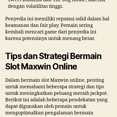
dengan volatilitas tinggi.
Penyedia ini memiliki reputasi solid dalam hal
keamanan dan fair play. Pemain sering
kembali mencari game dari penyedia ini
karena potensinya untuk menang besar.
Tips dan Strategi Bermain
Slot Maxwin Online
Dalam bermain slot Maxwin online, penting
untuk memahami beberapa strategi dan tips
untuk meningkatkan peluang meraih jackpot.
Berikut ini adalah beberapa pendekatan yang
dapat digunakan oleh pemain untuk
mengoptimalkan pengalaman bermain