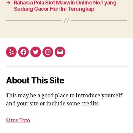
→
Rahasia Pola Slot Maxwin Online No.1 yang
Sedang Gacor Hari Ini Terungkap
Yelp
Facebook
Twitter
Instagram
Email
About This Site
This may be a good place to introduce yourself
and your site or include some credits.
Situs Toto