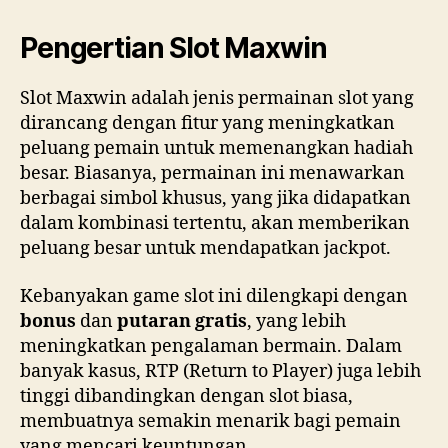
Pengertian Slot Maxwin
Slot Maxwin adalah jenis permainan slot yang
dirancang dengan fitur yang meningkatkan
peluang pemain untuk memenangkan hadiah
besar. Biasanya, permainan ini menawarkan
berbagai simbol khusus, yang jika didapatkan
dalam kombinasi tertentu, akan memberikan
peluang besar untuk mendapatkan jackpot.
Kebanyakan game slot ini dilengkapi dengan
bonus
dan
putaran gratis
, yang lebih
meningkatkan pengalaman bermain. Dalam
banyak kasus, RTP (Return to Player) juga lebih
tinggi dibandingkan dengan slot biasa,
membuatnya semakin menarik bagi pemain
yang mencari keuntungan.