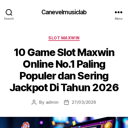
Canevelmusiclab
Search
Menu
Categories
SLOT MAXWIN
10 Game Slot Maxwin
Online No.1 Paling
Populer dan Sering
Jackpot Di Tahun 2026
By
admin
27/03/2026
Post
Post
author
date