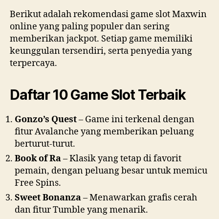
Berikut adalah rekomendasi game slot Maxwin
online yang paling populer dan sering
memberikan jackpot. Setiap game memiliki
keunggulan tersendiri, serta penyedia yang
terpercaya.
Daftar 10 Game Slot Terbaik
Gonzo’s Quest
– Game ini terkenal dengan
fitur Avalanche yang memberikan peluang
berturut-turut.
Book of Ra
– Klasik yang tetap di favorit
pemain, dengan peluang besar untuk memicu
Free Spins.
Sweet Bonanza
– Menawarkan grafis cerah
dan fitur Tumble yang menarik.