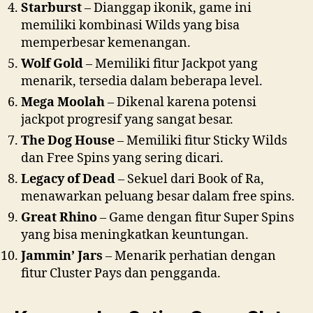
Starburst
– Dianggap ikonik, game ini
memiliki kombinasi Wilds yang bisa
memperbesar kemenangan.
Wolf Gold
– Memiliki fitur Jackpot yang
menarik, tersedia dalam beberapa level.
Mega Moolah
– Dikenal karena potensi
jackpot progresif yang sangat besar.
The Dog House
– Memiliki fitur Sticky Wilds
dan Free Spins yang sering dicari.
Legacy of Dead
– Sekuel dari Book of Ra,
menawarkan peluang besar dalam free spins.
Great Rhino
– Game dengan fitur Super Spins
yang bisa meningkatkan keuntungan.
Jammin’ Jars
– Menarik perhatian dengan
fitur Cluster Pays dan pengganda.