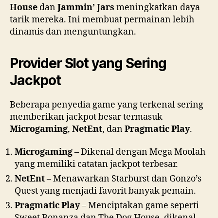
House
dan
Jammin’ Jars
meningkatkan daya
tarik mereka. Ini membuat permainan lebih
dinamis dan menguntungkan.
Provider Slot yang Sering
Jackpot
Beberapa penyedia game yang terkenal sering
memberikan jackpot besar termasuk
Microgaming
,
NetEnt
, dan
Pragmatic Play
.
Microgaming
– Dikenal dengan Mega Moolah
yang memiliki catatan jackpot terbesar.
NetEnt
– Menawarkan Starburst dan Gonzo’s
Quest yang menjadi favorit banyak pemain.
Pragmatic Play
– Menciptakan game seperti
Sweet Bonanza dan The Dog House, dikenal