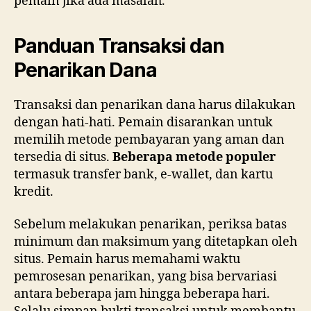
pemain jika ada masalah.
Panduan Transaksi dan
Penarikan Dana
Transaksi dan penarikan dana harus dilakukan
dengan hati-hati. Pemain disarankan untuk
memilih metode pembayaran yang aman dan
tersedia di situs.
Beberapa metode populer
termasuk transfer bank, e-wallet, dan kartu
kredit.
Sebelum melakukan penarikan, periksa batas
minimum dan maksimum yang ditetapkan oleh
situs. Pemain harus memahami waktu
pemrosesan penarikan, yang bisa bervariasi
antara beberapa jam hingga beberapa hari.