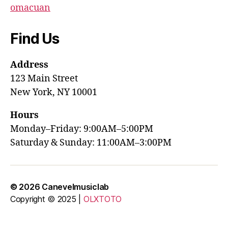
omacuan
Find Us
Address
123 Main Street
New York, NY 10001
Hours
Monday–Friday: 9:00AM–5:00PM
Saturday & Sunday: 11:00AM–3:00PM
© 2026
Canevelmusiclab
Copyright © 2025 |
OLXTOTO