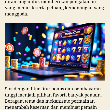
dirancang untuk memberikan pengalaman
yang menarik serta peluang kemenangan yang
menggoda.
Slot dengan fitur-fitur bonus dan pembayaran
tinggi menjadi pilihan favorit banyak pemain.
Beragam tema dan mekanisme permainan
menambah keseruan dan membuat pemain