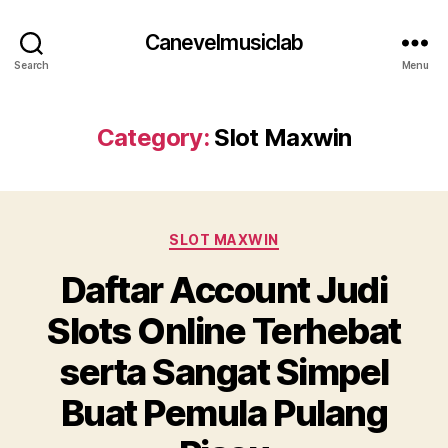
Canevelmusiclab
Search
Menu
Category:
Slot Maxwin
Categories
SLOT MAXWIN
Daftar Account Judi
Slots Online Terhebat
serta Sangat Simpel
Buat Pemula Pulang