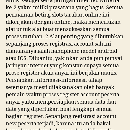
Miliki Gadget serta Jaringan Internet. Kriteria
ke-2 yakni miliki prasarana yang bagus. Semua
permainan beting slots taruhan online ini
dikerjakan dengan online, maka memerlukan
alat untuk alat buat mensukseskan semua
proses taruhan. 2 Alat penting yang dibutuhkan
sepanjang proses registrasi account sah ini
diantaranya ialah handphone model android
atau IOS. Diluar itu, yakinkan anda pun punyai
jaringan internet yang konstan supaya semua
prose register akun anyar ini berjalan manis.
Persiapkan informasi-informasi. tahap
seterusnya mesti dilaksanakan oleh banyak
pemain waktu proses register account peserta
anyar yaitu mempersiapkan semua data dan
data yang diperlukan buat lengkapi semua
bagian register. Sepanjang registrasi account
new peserta terjadi, karena itu anda bakal