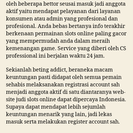
oleh beberapa bettor seusai masuk jadi anggota
aktif yaitu mendapat pelayanan dari layanan
konsumen atau admin yang profesional dan
profesional. Anda bebas bertanya info terakhir
berkenaan permainan slots online paling gacor
yang mempermudah anda dalam meraih
kemenangan game. Service yang diberi oleh CS
professional ini berjalan waktu 24 jam.
Sekianlah beting addict, beraneka macam
keuntungan pasti didapat oleh semua pemain
sehabis melaksanakan registrasi account sah
menjadi anggota aktif di satu diantaranya web-
site judi slots online dapat dipercaya Indonesia.
Supaya dapat mendapat lebih sejumlah
keuntungan menarik yang lain, jadi lekas
masuk serta melakukan register account sah.