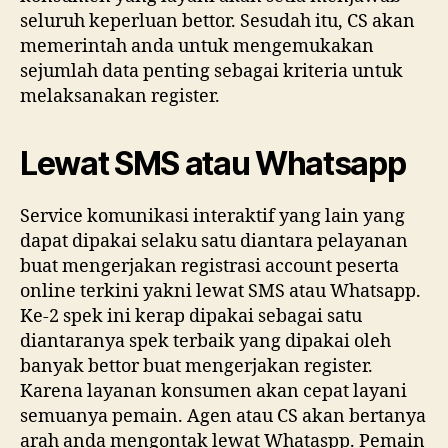
seluruh keperluan bettor. Sesudah itu, CS akan
memerintah anda untuk mengemukakan
sejumlah data penting sebagai kriteria untuk
melaksanakan register.
Lewat SMS atau Whatsapp
Service komunikasi interaktif yang lain yang
dapat dipakai selaku satu diantara pelayanan
buat mengerjakan registrasi account peserta
online terkini yakni lewat SMS atau Whatsapp.
Ke-2 spek ini kerap dipakai sebagai satu
diantaranya spek terbaik yang dipakai oleh
banyak bettor buat mengerjakan register.
Karena layanan konsumen akan cepat layani
semuanya pemain. Agen atau CS akan bertanya
arah anda mengontak lewat Whataspp. Pemain