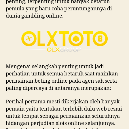
penting, terpenting untuk banyak betaruh
pemula yang baru coba peruntungannya di
dunia gambling online.
Mengenai selangkah penting untuk jadi
perhatian untuk semua betaruh saat mainkan
permainan beting online pada agen sah serta
paling dipercaya di antaranya merupakan:
Perihal pertama mesti dikerjakan oleh banyak
pemain yaitu tentukan terlebih dulu web resmi
untuk tempat sebagai permainkan seluruhnya
hidangan perjudian slots online selanjutnya.