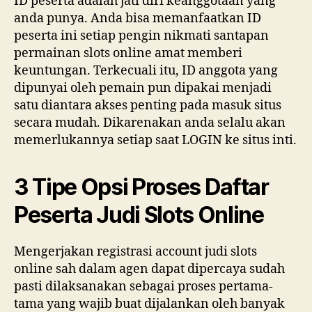
ID peserta adalah jati diri keanggotaan yang
anda punya. Anda bisa memanfaatkan ID
peserta ini setiap pengin nikmati santapan
permainan slots online amat memberi
keuntungan. Terkecuali itu, ID anggota yang
dipunyai oleh pemain pun dipakai menjadi
satu diantara akses penting pada masuk situs
secara mudah. Dikarenakan anda selalu akan
memerlukannya setiap saat LOGIN ke situs inti.
3 Tipe Opsi Proses Daftar
Peserta Judi Slots Online
Mengerjakan registrasi account judi slots
online sah dalam agen dapat dipercaya sudah
pasti dilaksanakan sebagai proses pertama-
tama yang wajib buat dijalankan oleh banyak