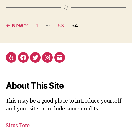
Posts
…
←
Newer
1
53
54
pagination
Yelp
Facebook
Twitter
Instagram
Email
About This Site
This may be a good place to introduce yourself
and your site or include some credits.
Situs Toto