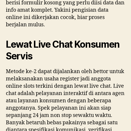
berisi formulir kosong yang perlu diisi data dan
info amat komplet. Yakini pengisian data
online ini dikerjakan cocok, biar proses
berjalan mulus.
Lewat Live Chat Konsumen
Servis
Metode ke-2 dapat dijalankan oleh bettor untuk
melaksanakan usaha register jadi anggota
online slots terkini dengan lewat live chat. Live
chat adalah pelayanan interaktif di antara agen
atau layanan konsumen dengan beberapa
anggotanya. Spek pelayanan ini akan siap
sepanjang 24 jam non stop sewaktu waktu.
Banyak betaruh bebas pakainya sebagai satu
diantara spesifikasi komunikasi, verifikasi,