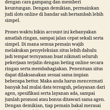
dengan cara gampang dan memberi
keuntungan. Dengan demikian, permainkan
judi slots online di bandar sah bertambah lebih
simpel.
Proses waktu bikin account ini kebanyakan
amatlah ringan, sampai jalan cepat sekali serta
simpel. Di mana semua pemain wajib
melakukan penyeleksian situs lebih dahulu
jadi tempat ternyaman buat nikmati seluruh
pekerjaan terjalin dengan beting online secara
ringan serta membahagiakan. Penentuan situs
dapat dilaksanakan sesuai sama impian
beberapa bettor. Maka anda harus mencermati
banyak hal mulai data tersuguh, pelayanan dari
agen, spesifikasi serta layanan ada, sampai
jumlah promosi atau bonus ditawari sama agen.
Dengan demikian, tiap pemain bakal merasai