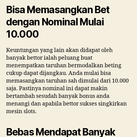
Bisa Memasangkan Bet
dengan Nominal Mulai
10.000
Keuntungan yang lain akan didapat oleh
banyak bettor ialah peluang buat
menempatkan taruhan bermodalkan beting
cukup dapat dijangkau. Anda mulai bisa
memasangkan taruhan sah dimulai dari 10.000
saja. Pastinya nominal ini dapat makin
bertambah sesudah banyak bonus anda
menangi dan apabila bettor sukses singkirkan
mesin slots.
Bebas Mendapat Banyak