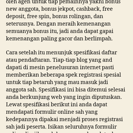
oleh agen untuk tiap pemainnya yakni bonus
new anggota, bonus jekpot, cashback, free
deposit, free spin, bonus rolingan, dan
seterusnya. Dengan meraih kemenangan
semuanya bonus itu, jadi anda dapat gapai
kemenangan paling gacor dan berlimpah.
Cara setelah itu menunjuk spesifikasi daftar
atau pendaftaran. Tiap-tiap blog yang and
dapati di mesin penelusuran internet pasti
memberikan beberapa spek registrasi spesial
untuk tiap betaruh yang mau masuk jadi
anggota sah. Spesifikasi ini bisa ditemui selesai
anda berkunjung web yang ingin diputuskan.
Lewat spesifikasi berikut ini anda dapat
mendapati formulir online sah yang
kedepannya dipakai menjadi proses registrasi
sah jadi peserta. Isikan seluruhnya formulir