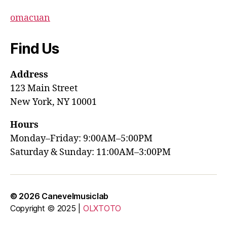
omacuan
Find Us
Address
123 Main Street
New York, NY 10001
Hours
Monday–Friday: 9:00AM–5:00PM
Saturday & Sunday: 11:00AM–3:00PM
© 2026
Canevelmusiclab
Copyright © 2025 |
OLXTOTO