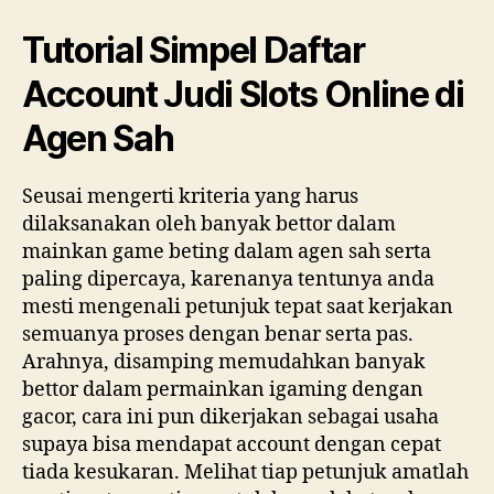
Tutorial Simpel Daftar
Account Judi Slots Online di
Agen Sah
Seusai mengerti kriteria yang harus
dilaksanakan oleh banyak bettor dalam
mainkan game beting dalam agen sah serta
paling dipercaya, karenanya tentunya anda
mesti mengenali petunjuk tepat saat kerjakan
semuanya proses dengan benar serta pas.
Arahnya, disamping memudahkan banyak
bettor dalam permainkan igaming dengan
gacor, cara ini pun dikerjakan sebagai usaha
supaya bisa mendapat account dengan cepat
tiada kesukaran. Melihat tiap petunjuk amatlah